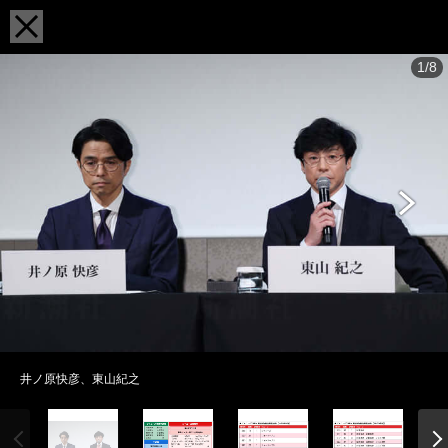
1/8
井ノ原快彦、東山紀之