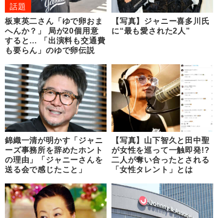
話題
板東英二さん「ゆで卵おま
【写真】ジャニー喜多川氏
へんか？」 局が20個用意
に“最も愛された2人”
すると… 「出演料も交通費
も要らん」のゆで卵伝説
錦織一清が明かす「ジャニ
【写真】山下智久と田中聖
ーズ事務所を辞めたホント
が女性を巡って一触即発!?
の理由」「ジャニーさんを
二人が奪い合ったとされる
送る会で感じたこと」
「女性タレント」とは