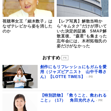
視聴率女王「細木数子」は
【レア写真】解散当時か
なぜテレビから姿を消した
ら“キムタク”だけが浮いて
のか
いた決定的証拠 SMAP解
散直後、“森君”も集まった
忘年会には、木村拓哉氏の
姿だけがなかった
おすすめ
創作にもリフレッシュにもガムを愛
用（ジャズピアニスト 山中千尋さ
ん）【LOTTE TIMES】
PR
【特別読物】「救うこと、救われる
こと」（17） 角田光代さん
PR