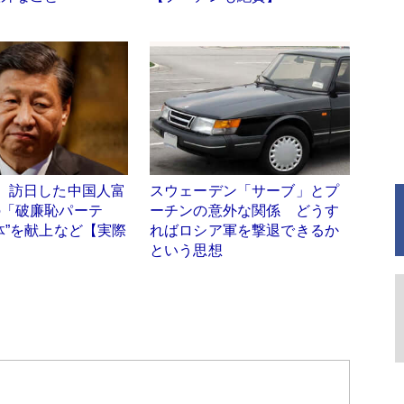
】訪日した中国人富
スウェーデン「サーブ」とプ
の「破廉恥パーテ
ーチンの意外な関係 どうす
体”を献上など【実際
ればロシア軍を撃退できるか
という思想