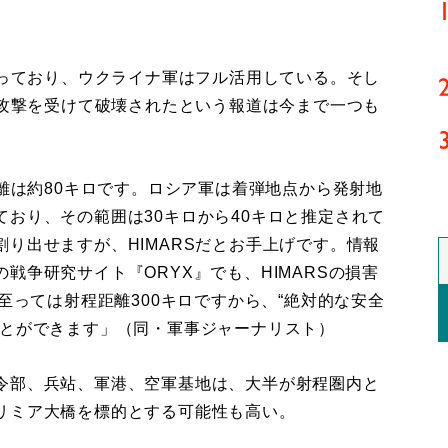
行っており、ウクライナ軍はフル活用している。そし
の攻撃を受けて破壊されたという報道は今まで一つも
距離は約80キロです。ロシア軍は着弾地点から発射地
おり、その範囲は30キロから40キロと推定されて
り出せますが、HIMARSだとお手上げです。情報
戦争研究サイト『ORYX』でも、HIMARSの損害
至っては射程距離300キロですから、“絶対的な安全
ことができます」（同・軍事ジャーナリスト）
令部、兵站、軍港、空軍基地は、大半が射程圏内と
リミア大橋を標的とする可能性も高い。