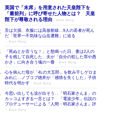
英国で「末席」を用意された天皇陛下を
「最前列」に呼び寄せた人物とは？ 天皇
陛下が尊敬される理由
Book Bang
舌は欠損、衣服には高放射線…9人の若者が死ん
だ「世界一不気味な山岳遭難」に迫る
Book Bang
「死ぬとか言うな！」と怒鳴った日、妻は2人の
子を残して自死した…夫が「自分の犯した罪や愚
かさ」に向き合う魂の一冊
Book Bang
心を病んだ母が「4Lの大五郎」を飲み干しゲロま
みれに…ノブコブ徳井が「感情を失くした」子供
時代を明かす
Book Bang
今思い出しても涙が出そう…「明石家さんま」の
カッコよすぎる一言とは？ 「電波少年」伝説の
プロデューサーによる『人間・明石家さんま』評
Book Bang
「宇宙兄弟」最終46巻がベストセラー1
位 宇宙開発への関心を押し上げた18年の
物語に幕 特装版には「宇宙で描かれたマ