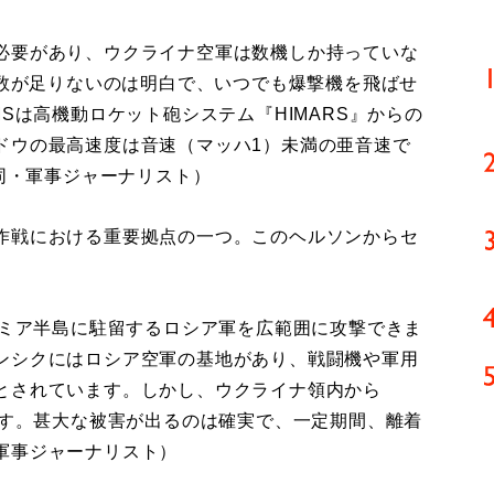
必要があり、ウクライナ空軍は数機しか持っていな
機数が足りないのは明白で、いつでも爆撃機を飛ばせ
Sは高機動ロケット砲システム『HIMARS』からの
ドウの最高速度は音速（マッハ1）未満の亜音速で
（同・軍事ジャーナリスト）
作戦における重要拠点の一つ。このヘルソンからセ
リミア半島に駐留するロシア軍を広範囲に攻撃できま
ンシクにはロシア空軍の基地があり、戦闘機や軍用
とされています。しかし、ウクライナ領内から
ます。甚大な被害が出るのは確実で、一定期間、離着
軍事ジャーナリスト）