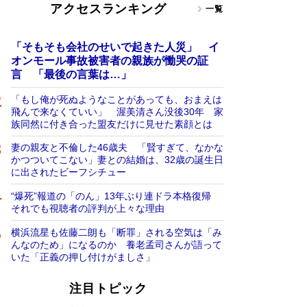
アクセスランキング
一覧
「そもそも会社のせいで起きた人災」 イ
オンモール事故被害者の親族が慟哭の証
言 「最後の言葉は…」
「もし俺が死ぬようなことがあっても、おまえは
飛んで来なくていい」 渥美清さん没後30年 家
族同然に付き合った盟友だけに見せた素顔とは
妻の親友と不倫した46歳夫 「賢すぎて、なかな
かつついてこない」妻との結婚は、32歳の誕生日
に出されたビーフシチュー
“爆死”報道の「のん」13年ぶり連ドラ本格復帰
それでも視聴者の評判が上々な理由
横浜流星も佐藤二朗も「断罪」される空気は「み
んなのため」になるのか 養老孟司さんが語って
いた「正義の押し付けがましさ」
注目トピック