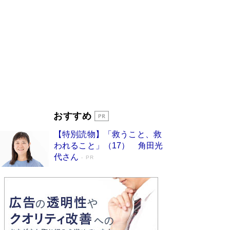
ンガ」も収録
Book Bang
美輪明宏 晩年の回答を集めた『ほほえんで生き
るための人生相談』がランクイン［エンターテイ
メントベストセラー］
Book Bang
「『火垂るの墓』は、大嘘である」原作者が抱き
続けた“自責の念”とは…「自己憐憫は描きたくな
い」監督が徹底的にこだわったこと（後編） #
戦争の記憶
Book Bang
入社10年目にして最下位の営業がトップに大逆
おすすめ
転 上司の“意外な一言”から生まれた「雑談のテ
クニック」とは
Book Bang
【特別読物】「救うこと、救
皇室はなぜ世界から尊敬されているのか？ 「天
われること」（17） 角田光
皇陛下はお元気でおられるか」がサウジ国王の第
代さん
PR
一声になる理由
Book Bang