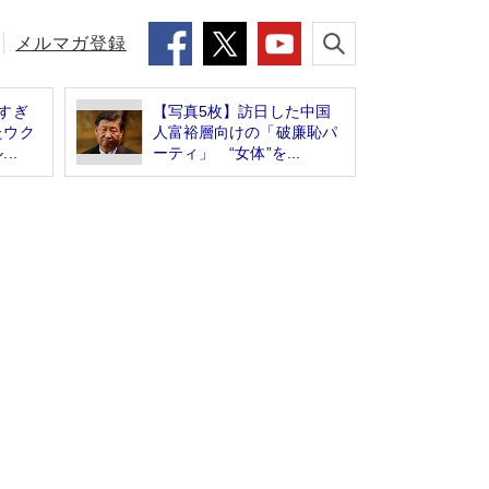
メルマガ登録
すぎ
【写真5枚】訪日した中国
たウク
人富裕層向けの「破廉恥パ
..
ーティ」 “女体”を...