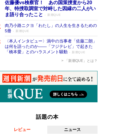
佐藤優vs検察官！ あの国策捜査から20
年、特捜取調室で対峙した因縁の二人がい
ま語り合ったこと
新潮QUE
肉乃小路ニクヨ「わたし」の人生を生きるための
5冊
新潮QUE
〈本人インタビュー〉渦中の当事者「佐藤二朗」
は何を語ったのか――「フジテレビ」で起きた
「橋本愛」とのハラスメント騒動
新潮QUE
「新潮QUE」とは？
話題の本
レビュー
ニュース