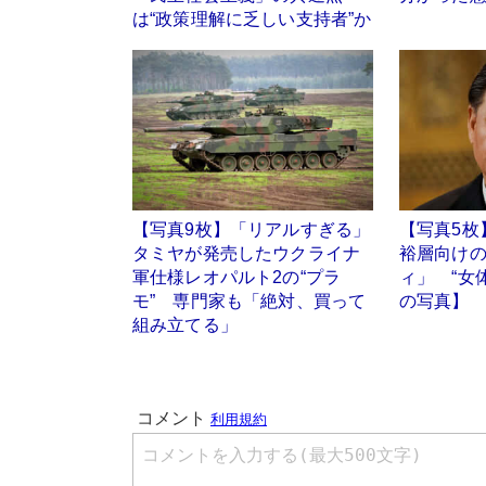
は“政策理解に乏しい支持者”か
【写真9枚】「リアルすぎる」
【写真5枚
タミヤが発売したウクライナ
裕層向け
軍仕様レオパルト2の“プラ
ィ」 “女
モ” 専門家も「絶対、買って
の写真】
組み立てる」