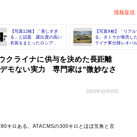
情報提供
【写真12枚】「美しすぎ
【写真9枚】「リアル
る」と話題 露出度の高い
る」タミヤが発売し
衣装をまとったロシア...
ライナ軍仕様レオパル.
ウクライナに供与を決めた長距離
ンデモない実力 専門家は”微妙なさ
2023年10月03日
0キロある。ATACMSの300キロとほぼ互角と言