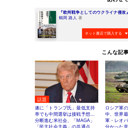
『欧州戦争としてのウクライナ侵攻
鶴岡 路人
著
ネット書店で購入する
こんな記
話題
遂に「トランプ氏」最低支持
ロシア軍の
率でも中間選挙は接戦予想…
中、世界
分断進む米社会、「MAGA」
軍・レオパ
「民主社会主義」の共通点
分かった