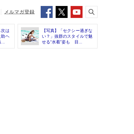
メルマガ登録
ら次は
【写真】「セクシー過ぎな
之助ヘ
い？」抜群のスタイルで魅
..
せる“水着”姿も 目...