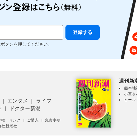
録ボタンを押してください。
週刊新
熊本地
小室さ
ヒール
｜
エンタメ
｜
ライフ
ガ
｜
ドクター新潮
作権・リンク
｜
ご購入
｜
免責事項
会社新潮社