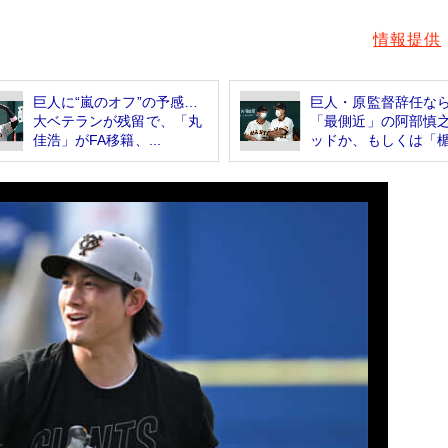
情報提供
巨人に“嵐のオフ”の予感…
巨人・原監督辞任な
大ベテランが残留で、「丸
「最側近」の阿部慎
佳浩」がFA移籍、...
ッドか、もしくは「楯.