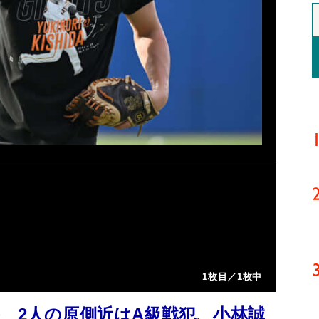
1枚目／1枚中
 2人の原側近はA級戦犯、小林誠