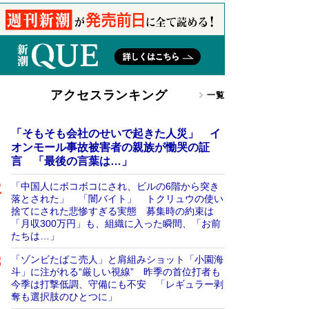
アクセスランキング
一覧
「そもそも会社のせいで起きた人災」 イ
オンモール事故被害者の親族が慟哭の証
言 「最後の言葉は…」
「中国人にボコボコにされ、ビルの6階から突き
落とされた」 「闇バイト」 トクリュウの使い
捨てにされた悲惨すぎる実態 募集時の約束は
「月収300万円」も、組織に入った瞬間、「お前
たちは…」
「ゾンビたばこ売人」と肩組みショット「小園海
斗」に注がれる“厳しい視線” 昨季の首位打者も
今季は打撃低調、守備にも不安 「レギュラー剥
奪も選択肢のひとつに」