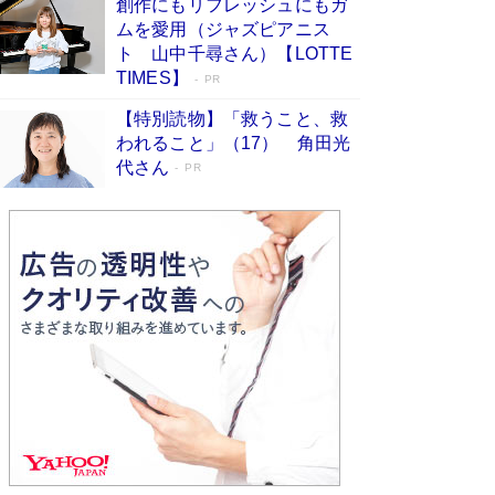
創作にもリフレッシュにもガ
Book Bang
ムを愛用（ジャズピアニス
友近氏、絶賛！ 鎌倉を舞台に、孤独を抱えた
ト 山中千尋さん）【LOTTE
人々が新たな一歩を踏み出す連作短篇集『海のほ
TIMES】
PR
とりのプラネット』試し読み
Book Bang
【特別読物】「救うこと、救
われること」（17） 角田光
代さん
PR