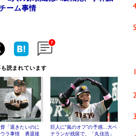
チーム事情
7
事も読まれています
監督「退きたいのに
巨人に“嵐のオフ”の予感…大ベ
」ウラ事情 勇退後
テランが残留で、「丸佳浩」