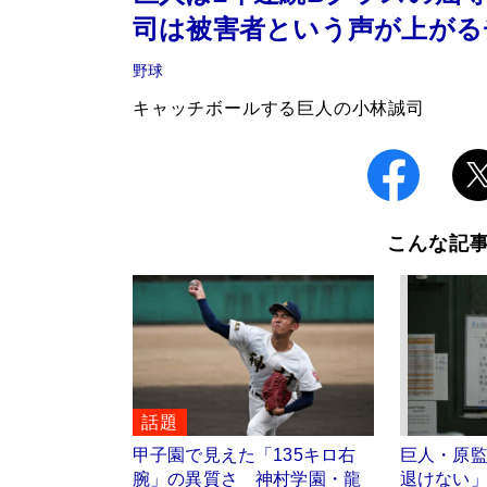
司は被害者という声が上がる
野球
キャッチボールする巨人の小林誠司
こんな記
話題
甲子園で見えた「135キロ右
巨人・原
腕」の異質さ 神村学園・龍
退けない