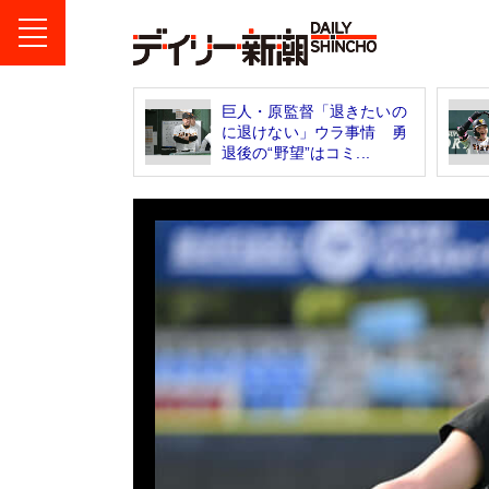
巨人・原監督「退きたいの
に退けない」ウラ事情 勇
退後の“野望”はコミ...