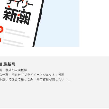
潮 最新号
震 修羅の人間模様
ん一家 消えた「プライベートジェット」帰国
を履いて国会で座りこみ 高市首相が隠したい「...