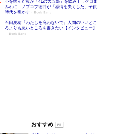
心を病んだ母が「4Lの大五郎」を飲み干しゲロま
みれに…ノブコブ徳井が「感情を失くした」子供
時代を明かす
Book Bang
石田夏穂『わたしを庇わないで』人間のいいとこ
ろよりも悪いところを書きたい【インタビュー】
Book Bang
「叱って伸びるやつは、褒めたらもっと伸
びる」俳優・高嶋政伸が家族に教わっ
た“人を育てるコツ”…芸への考え方を明か
す
Book Bang
「『火垂るの墓』は、大嘘である」原作者が抱き
続けた“自責の念”とは…「自己憐憫は描きたくな
い」監督が徹底的にこだわったこと（後編） #
戦争の記憶
Book Bang
美輪明宏 晩年の回答を集めた『ほほえんで生き
るための人生相談』がランクイン［エンターテイ
メントベストセラー］
Book Bang
「宇宙兄弟」最終46巻がベストセラー1位 宇宙
おすすめ
開発への関心を押し上げた18年の物語に幕 特装
版には「宇宙で描かれたマンガ」も収録