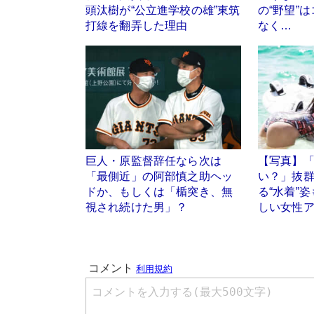
頭汰樹が“公立進学校の雄”東筑
の“野望”
打線を翻弄した理由
なく…
巨人・原監督辞任なら次は
【写真】
「最側近」の阿部慎之助ヘッ
い？」抜
ドか、もしくは「楯突き、無
る“水着”
視され続けた男」？
しい女性ア