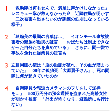
「救助隊は何もせんで、満足に声かけしなかった」
レスキュー隊が救えなかった命 近隣住民が明かす
「二次被害を出さないのが訓練の鉄則になっている
様子」
「玖瑠美の最期の言葉は…」 イオンモール事故被
害者の親族が慟哭の証言 「おばたちは制止できな
かった自分たちを責めている」 さらに、間一髪で
事故を免れた従業員の証言も
左目周囲の痣は「脳の動脈が破れ、その血が溜まっ
ていた」 09年に孤独死「大原麗子さん」、死の間
際に何が起きていたのか
「自衛隊員や報道カメラマンのフリをして泥棒
を…」 500万円分の預金通帳を盗まれた高齢女性
が明かす被害 「外出が怖くなり、避難所にも行け
ない」