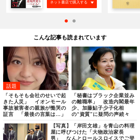
ネット書店で購入する
こんな記事も読まれています
話題
「そもそも会社のせいで起
「秘書はブラック企業並み
きた人災」 イオンモール
の離職率」 改造内閣最年
事故被害者の親族が慟哭の
少、加藤鮎子少子化相
証言 「最後の言葉は…」
の“資質”に疑問の声続々
【写真】「岸田文雄」を青山の料理
屋に呼びつけた「大物政治家長
男」 なんとロールスロイスでご登