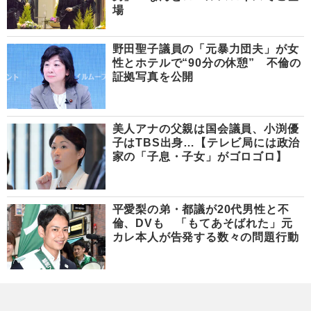
場
野田聖子議員の「元暴力団夫」が女
性とホテルで“90分の休憩” 不倫の
証拠写真を公開
美人アナの父親は国会議員、小渕優
子はTBS出身…【テレビ局には政治
家の「子息・子女」がゴロゴロ】
平愛梨の弟・都議が20代男性と不
倫、DVも 「もてあそばれた」元
カレ本人が告発する数々の問題行動