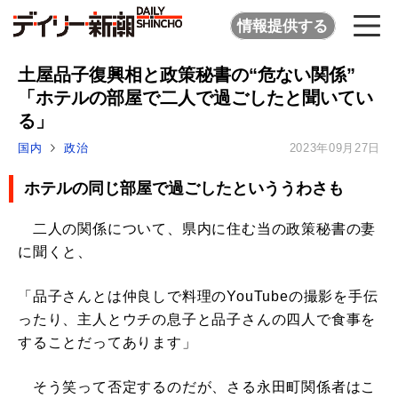
情報提供する
土屋品子復興相と政策秘書の“危ない関係”
「ホテルの部屋で二人で過ごしたと聞いてい
る」
国内
政治
2023年09月27日
ホテルの同じ部屋で過ごしたといううわさも
二人の関係について、県内に住む当の政策秘書の妻
に聞くと、
「品子さんとは仲良しで料理のYouTubeの撮影を手伝
ったり、主人とウチの息子と品子さんの四人で食事を
することだってあります」
そう笑って否定するのだが、さる永田町関係者はこ