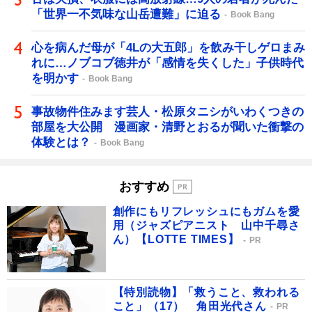
「世界一不気味な山岳遭難」に迫る
Book Bang
心を病んだ母が「4Lの大五郎」を飲み干しゲロまみ
れに…ノブコブ徳井が「感情を失くした」子供時代
を明かす
Book Bang
事故物件住みます芸人・松原タニシがいわくつきの
部屋を大公開 漫画家・清野とおるが聞いた衝撃の
体験とは？
Book Bang
おすすめ
創作にもリフレッシュにもガムを愛
用（ジャズピアニスト 山中千尋さ
ん）【LOTTE TIMES】
PR
【特別読物】「救うこと、救われる
こと」（17） 角田光代さん
PR