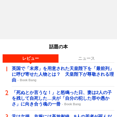
話題の本
レビュー
ニュース
英国で「末席」を用意された天皇陛下を「最前列」
に呼び寄せた人物とは？ 天皇陛下が尊敬される理
由
Book Bang
「死ぬとか言うな！」と怒鳴った日、妻は2人の子
を残して自死した…夫が「自分の犯した罪や愚か
さ」に向き合う魂の一冊
Book Bang
舌は欠損、衣服には高放射線…9人の若者が死んだ