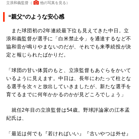
立浪和義監督（
他の写真を見る
）
“親父”のような安心感
また球団初の2年連続最下位も見えてきた中日。立
浪和義監督が選手に「白米禁止令」を通達するなど不
協和音が鳴りやまないのだが、それでも来季続投が決
定と報じられたばかりだ。
「球団の甘い体質のもと、立浪監督もあぐらをかいて
いるように見えます。中日は、長年にわたって柱とな
る選手を次々と放出していきましたが、新たな選手を
育てるまでに何年かかるのかが見どころでしょう」
就任2年目の立浪監督は54歳。野球評論家の江本孟
紀氏は、
「最近は何でも『若ければいい』『古いやつは外せ』