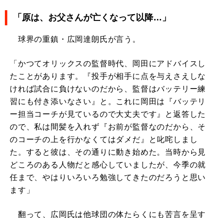
「原は、お父さんが亡くなって以降…」
球界の重鎮・広岡達朗氏が言う。
「かつてオリックスの監督時代、岡田にアドバイスし
たことがあります。『投手が相手に点を与えさえしな
ければ試合に負けないのだから、監督はバッテリー練
習にも付き添いなさい』と。これに岡田は『バッテリ
ー担当コーチが見ているので大丈夫です』と返答した
ので、私は間髪を入れず『お前が監督なのだから、そ
のコーチの上を行かなくてはダメだ』と叱咤しまし
た。すると彼は、その通りに動き始めた。当時から見
どころのある人物だと感心していましたが、今季の就
任まで、やはりいろいろ勉強してきたのだろうと思い
ます」
翻って、広岡氏は他球団の体たらくにも苦言を呈す