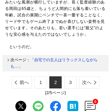
みたいな風潮が横行していますが、長く監督経験のあ
る岡田は65歳と、ちょうど人間的にも落ち着いている
年齢。試合の展開にベンチで一喜一憂することなく、
リード中でもゲーム終了までぬか喜びしない姿勢を見
せています。そのあたりも、若い選手には“親父”のよ
うな安心感を与えたのではないでしょうか」
というのだ。
次ページ：
「自宅での主人はリラックスしながら
も…」
前へ
1
2
3
次へ
[2/5ページ]
0