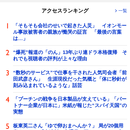
アクセスランキング
一覧
「そもそも会社のせいで起きた人災」 イオンモー
ル事故被害者の親族が慟哭の証言 「最後の言葉
は…」
“爆死”報道の「のん」13年ぶり連ドラ本格復帰 そ
れでも視聴者の評判が上々な理由
“数秒のサービス”で仕事を干された人気司会者「前
田武彦さん」 生涯現役だった気概と「体に秒針が
刻み込まれているような」話芸
「プーチンの戦争を日本製品が支えている」「パー
トナー企業が日本に」米紙が報じた“スパイ天国”の
実態
板東英二さん「ゆで卵おまへんか？」 局が20個用