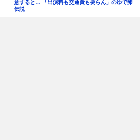
意すると… 「出演料も交通費も要らん」のゆで卵
伝説