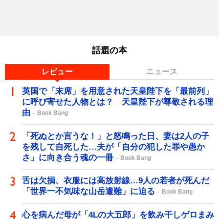
話題の本
レビュー
ニュース
英国で「末席」を用意された天皇陛下を「最前列」
に呼び寄せた人物とは？ 天皇陛下が尊敬される理
由
Book Bang
「死ぬとか言うな！」と怒鳴った日、妻は2人の子
を残して自死した…夫が「自分の犯した罪や愚か
さ」に向き合う魂の一冊
Book Bang
舌は欠損、衣服には高放射線…9人の若者が死んだ
「世界一不気味な山岳遭難」に迫る
Book Bang
心を病んだ母が「4Lの大五郎」を飲み干しゲロまみ