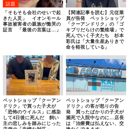
話題
「そもそも会社のせいで起
【関連記事を読む】元従業
きた人災」 イオンモール
員が告発 ペットショップ
事故被害者の親族が慟哭の
「クーアンドリク」の「ゴ
証言 「最後の言葉は…」
キブリだらけの繁殖場」で
死んでいく子犬たち 杉本
彩氏は「大量生産ありきで
命を軽視している」
ペットショップ「クーアン
ペットショップ「クーアン
ドリク」で買った子犬が
ドリク」の客が怒りの告
「恐怖のウイルス」に感染
発 買ったばかりの子犬が
して4日後に死んだ 飼い
瀕死で入院中なのに…店長
主の悲しみを踏みにじった
は「治療費は払えない、交