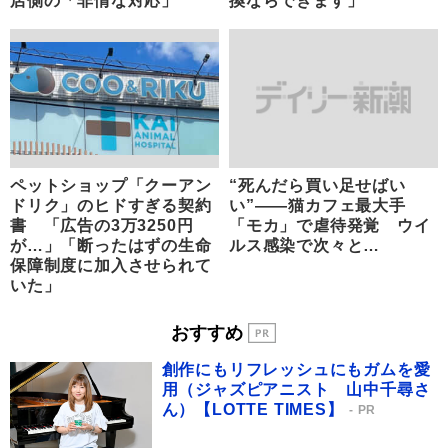
店側の「非情な対応」
換ならできます」
ペットショップ「クーアン
“死んだら買い足せばい
ドリク」のヒドすぎる契約
い”――猫カフェ最大手
書 「広告の3万3250円
「モカ」で虐待発覚 ウイ
が…」「断ったはずの生命
ルス感染で次々と…
保障制度に加入させられて
いた」
おすすめ
創作にもリフレッシュにもガムを愛
用（ジャズピアニスト 山中千尋さ
ん）【LOTTE TIMES】
PR