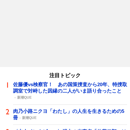
注目トピック
佐藤優vs検察官！ あの国策捜査から20年、特捜取
調室で対峙した因縁の二人がいま語り合ったこと
新潮QUE
肉乃小路ニクヨ「わたし」の人生を生きるための5
冊
新潮QUE