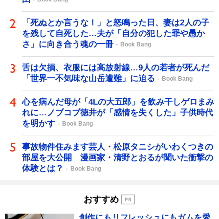
「死ぬとか言うな！」と怒鳴った日、妻は2人の子
を残して自死した…夫が「自分の犯した罪や愚か
さ」に向き合う魂の一冊
Book Bang
舌は欠損、衣服には高放射線…9人の若者が死んだ
「世界一不気味な山岳遭難」に迫る
Book Bang
心を病んだ母が「4Lの大五郎」を飲み干しゲロまみ
れに…ノブコブ徳井が「感情を失くした」子供時代
を明かす
Book Bang
事故物件住みます芸人・松原タニシがいわくつきの
部屋を大公開 漫画家・清野とおるが聞いた衝撃の
体験とは？
Book Bang
おすすめ
創作にもリフレッシュにもガムを愛