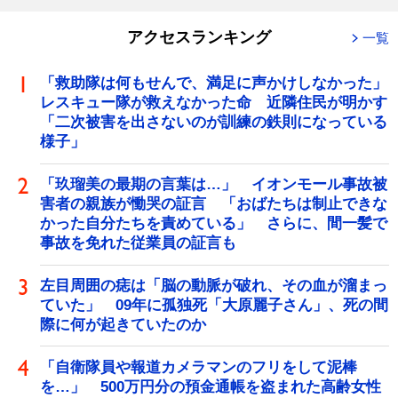
アクセスランキング
一覧
「救助隊は何もせんで、満足に声かけしなかった」
レスキュー隊が救えなかった命 近隣住民が明かす
「二次被害を出さないのが訓練の鉄則になっている
様子」
「玖瑠美の最期の言葉は…」 イオンモール事故被
害者の親族が慟哭の証言 「おばたちは制止できな
かった自分たちを責めている」 さらに、間一髪で
事故を免れた従業員の証言も
左目周囲の痣は「脳の動脈が破れ、その血が溜まっ
ていた」 09年に孤独死「大原麗子さん」、死の間
際に何が起きていたのか
「自衛隊員や報道カメラマンのフリをして泥棒
を…」 500万円分の預金通帳を盗まれた高齢女性