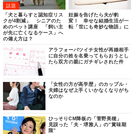
話題
「犬と暮らすと認知症リス
妊娠を告げたら夫が豹
クが4割減」 シニアのた
変！ 幸せな結婚生活が一
めのペット講座 「飼い主
転「世にも奇妙な物語」に
が先に亡くなるケース」へ
の備え方は？
アラフォーバツイチ女性が再婚相手
に自分の姓を名乗ってもらおうとし
たら双方の親にガチギレされた件
「女性の方が高学歴」のカップル・
夫婦はなぜ上手くいかなくなりがち
なのか
ひっそりCM降板の「菅野美穂」
見誤った「夫・堺雅人」の“賞味期
限”