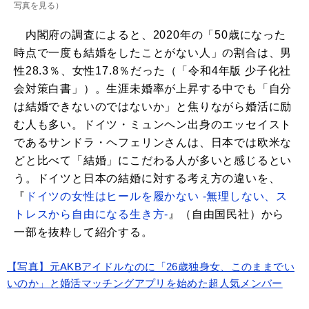
写真を見る
）
内閣府の調査によると、2020年の「50歳になった
時点で一度も結婚をしたことがない人」の割合は、男
性28.3％、女性17.8％だった（「令和4年版 少子化社
会対策白書」）。生涯未婚率が上昇する中でも「自分
は結婚できないのではないか」と焦りながら婚活に励
む人も多い。ドイツ・ミュンヘン出身のエッセイスト
であるサンドラ・ヘフェリンさんは、日本では欧米な
どと比べて「結婚」にこだわる人が多いと感じるとい
う。ドイツと日本の結婚に対する考え方の違いを、
『
ドイツの女性はヒールを履かない ‐無理しない、ス
トレスから自由になる生き方‐
』（自由国民社）から
一部を抜粋して紹介する。
【写真】元AKBアイドルなのに「26歳独身女、このままでい
いのか」と婚活マッチングアプリを始めた超人気メンバー