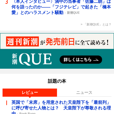
〈本人インタビュー〉渦中の当事者「佐藤二朗」は
何を語ったのか――「フジテレビ」で起きた「橋本
愛」とのハラスメント騒動
新潮QUE
「新潮QUE」とは？
話題の本
レビュー
ニュース
英国で「末席」を用意された天皇陛下を「最前列」
に呼び寄せた人物とは？ 天皇陛下が尊敬される理
由
Book Bang