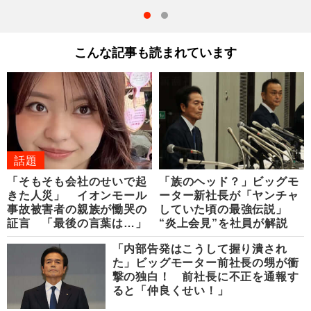
こんな記事も読まれています
話題
「そもそも会社のせいで起
「族のヘッド？」ビッグモ
きた人災」 イオンモール
ーター新社長が「ヤンチャ
事故被害者の親族が慟哭の
していた頃の最強伝説」
証言 「最後の言葉は…」
“炎上会見”を社員が解説
「内部告発はこうして握り潰され
た」ビッグモーター前社長の甥が衝
撃の独白！ 前社長に不正を通報す
ると「仲良くせい！」