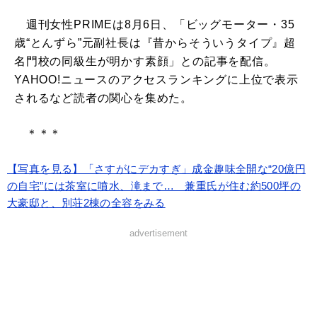
週刊女性PRIMEは8月6日、「ビッグモーター・35
歳“とんずら”元副社長は『昔からそういうタイプ』超
名門校の同級生が明かす素顔」との記事を配信。
YAHOO!ニュースのアクセスランキングに上位で表示
されるなど読者の関心を集めた。
＊＊＊
【写真を見る】「さすがにデカすぎ」成金趣味全開な“20億円
の自宅”には茶室に噴水、滝まで… 兼重氏が住む約500坪の
大豪邸と、別荘2棟の全容をみる
advertisement