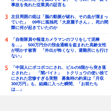
事故を免れた従業員の証言も
左目周囲の痣は「脳の動脈が破れ、その血が溜まっ
ていた」 09年に孤独死「大原麗子さん」、死の間
際に何が起きていたのか
「自衛隊員や報道カメラマンのフリをして泥棒
を…」 500万円分の預金通帳を盗まれた高齢女性
が明かす被害 「外出が怖くなり、避難所にも行け
ない」
「中国人にボコボコにされ、ビルの6階から突き落
とされた」 「闇バイト」 トクリュウの使い捨て
にされた悲惨すぎる実態 募集時の約束は「月収
300万円」も、組織に入った瞬間、「お前たち
は…」