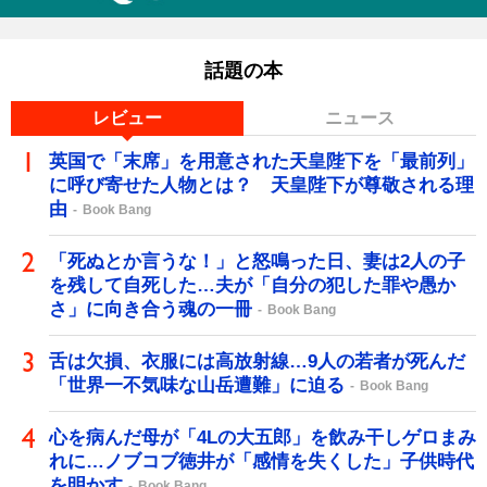
話題の本
レビュー
ニュース
英国で「末席」を用意された天皇陛下を「最前列」
に呼び寄せた人物とは？ 天皇陛下が尊敬される理
由
Book Bang
「死ぬとか言うな！」と怒鳴った日、妻は2人の子
を残して自死した…夫が「自分の犯した罪や愚か
さ」に向き合う魂の一冊
Book Bang
舌は欠損、衣服には高放射線…9人の若者が死んだ
「世界一不気味な山岳遭難」に迫る
Book Bang
心を病んだ母が「4Lの大五郎」を飲み干しゲロまみ
れに…ノブコブ徳井が「感情を失くした」子供時代
を明かす
Book Bang