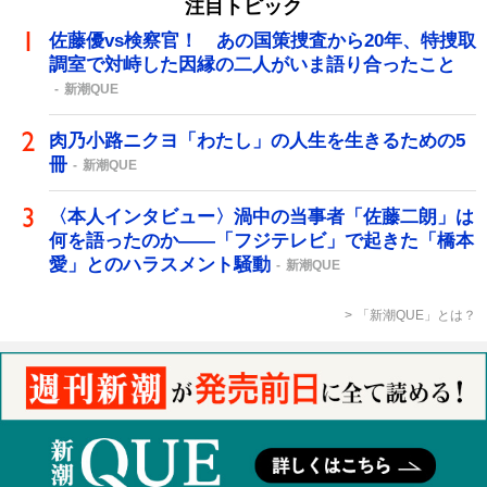
注目トピック
佐藤優vs検察官！ あの国策捜査から20年、特捜取
調室で対峙した因縁の二人がいま語り合ったこと
新潮QUE
肉乃小路ニクヨ「わたし」の人生を生きるための5
冊
新潮QUE
〈本人インタビュー〉渦中の当事者「佐藤二朗」は
何を語ったのか――「フジテレビ」で起きた「橋本
愛」とのハラスメント騒動
新潮QUE
「新潮QUE」とは？