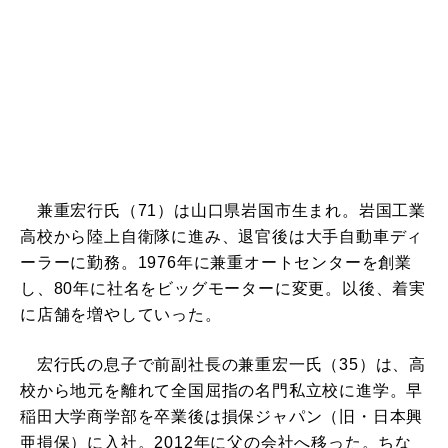
兼重宏行氏（71）は山口県岩国市生まれ。岩国工業
高校から陸上自衛隊に進み、退官後は大手自動車ディ
ーラーに勤務。1976年に兼重オートセンターを創業
し、80年に社名をビッグモーターに変更。以後、着実
に店舗を増やしていった。
宏行氏の息子で前副社長の兼重宏一氏（35）は、高
校から地元を離れて全国屈指の名門私立校に進学。早
稲田大学商学部を卒業後は損保ジャパン（旧・日本興
亜損保）に入社。2012年に父の会社へ移った。ちな