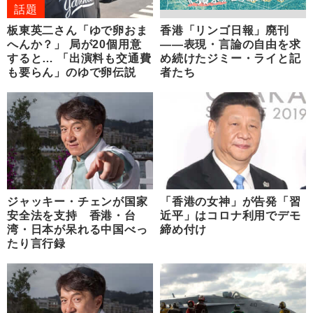
話題
板東英二さん「ゆで卵おま
香港「リンゴ日報」廃刊
へんか？」 局が20個用意
――表現・言論の自由を求
すると… 「出演料も交通費
め続けたジミー・ライと記
も要らん」のゆで卵伝説
者たち
ジャッキー・チェンが国家
「香港の女神」が告発「習
安全法を支持 香港・台
近平」はコロナ利用でデモ
湾・日本が呆れる中国べっ
締め付け
たり言行録