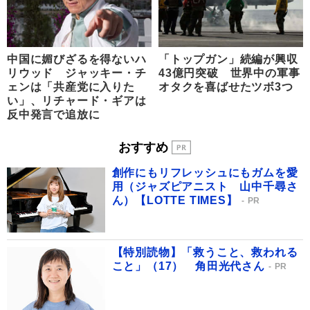
中国に媚びざるを得ないハ
「トップガン」続編が興収
リウッド ジャッキー・チ
43億円突破 世界中の軍事
ェンは「共産党に入りた
オタクを喜ばせたツボ3つ
い」、リチャード・ギアは
反中発言で追放に
おすすめ
創作にもリフレッシュにもガムを愛
用（ジャズピアニスト 山中千尋さ
ん）【LOTTE TIMES】
PR
【特別読物】「救うこと、救われる
こと」（17） 角田光代さん
PR