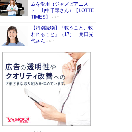
ムを愛用（ジャズピアニス
ンガ」も収録
Book Bang
ト 山中千尋さん）【LOTTE
美輪明宏 晩年の回答を集めた『ほほえんで生き
TIMES】
PR
るための人生相談』がランクイン［エンターテイ
メントベストセラー］
Book Bang
【特別読物】「救うこと、救
われること」（17） 角田光
「『火垂るの墓』は、大嘘である」原作者が抱き
代さん
続けた“自責の念”とは…「自己憐憫は描きたくな
PR
い」監督が徹底的にこだわったこと（後編） #
戦争の記憶
Book Bang
「叱って伸びるやつは、褒めたらもっと伸びる」
俳優・高嶋政伸が家族に教わった“人を育てるコ
ツ”…芸への考え方を明かす
Book Bang
東野圭吾、伊坂幸太郎の人気シリーズ最新作どち
らも文庫化 映画化された直木賞受賞作もランク
イン［文庫ベストセラー］
Book Bang