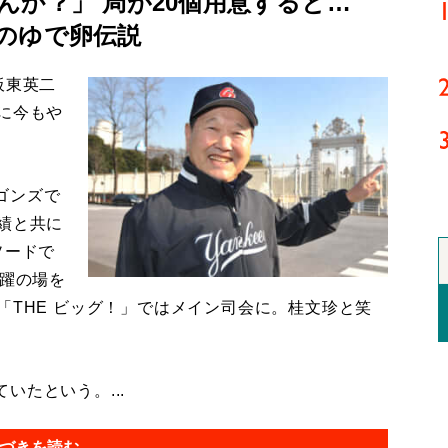
んか？」 局が20個用意すると…
のゆで卵伝説
板東英二
に今もや
ゴンズで
績と共に
ソードで
活躍の場を
「THE ビッグ！」ではメイン司会に。桂文珍と笑
たという。...
づきを読む