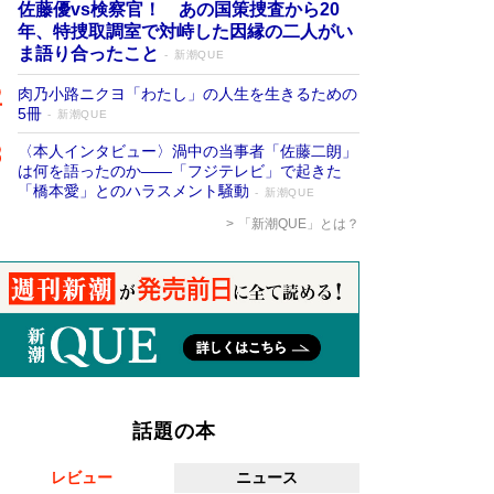
佐藤優vs検察官！ あの国策捜査から20
年、特捜取調室で対峙した因縁の二人がい
ま語り合ったこと
新潮QUE
肉乃小路ニクヨ「わたし」の人生を生きるための
5冊
新潮QUE
〈本人インタビュー〉渦中の当事者「佐藤二朗」
は何を語ったのか――「フジテレビ」で起きた
「橋本愛」とのハラスメント騒動
新潮QUE
「新潮QUE」とは？
話題の本
レビュー
ニュース