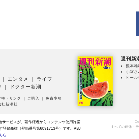
週刊新
熊本地
小室さ
ヒール
｜
エンタメ
｜
ライフ
ガ
｜
ドクター新潮
作権・リンク
｜
ご購入
｜
免責事項
会社新潮社
Co
配信サービスが、著作権者からコンテンツ使用許諾
すべての画像・
録商標（登録番号第6091713号）です。ABJ
ちら