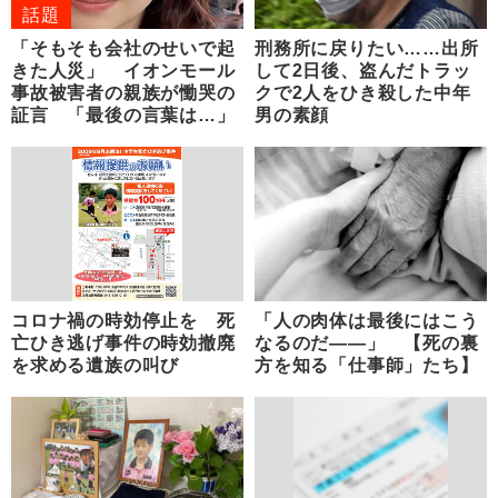
話題
「そもそも会社のせいで起
刑務所に戻りたい……出所
きた人災」 イオンモール
して2日後、盗んだトラッ
事故被害者の親族が慟哭の
クで2人をひき殺した中年
証言 「最後の言葉は…」
男の素顔
コロナ禍の時効停止を 死
「人の肉体は最後にはこう
亡ひき逃げ事件の時効撤廃
なるのだ――」 【死の裏
を求める遺族の叫び
方を知る「仕事師」たち】