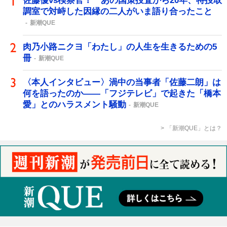
佐藤優vs検察官！ あの国策捜査から20年、特捜取
調室で対峙した因縁の二人がいま語り合ったこと
新潮QUE
肉乃小路ニクヨ「わたし」の人生を生きるための5
冊
新潮QUE
〈本人インタビュー〉渦中の当事者「佐藤二朗」は
何を語ったのか――「フジテレビ」で起きた「橋本
愛」とのハラスメント騒動
新潮QUE
「新潮QUE」とは？