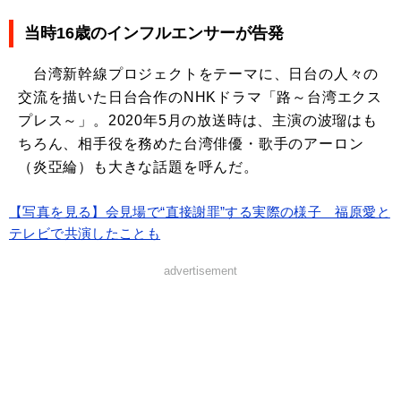
当時16歳のインフルエンサーが告発
台湾新幹線プロジェクトをテーマに、日台の人々の
交流を描いた日台合作のNHKドラマ「路～台湾エクス
プレス～」。2020年5月の放送時は、主演の波瑠はも
ちろん、相手役を務めた台湾俳優・歌手のアーロン
（炎亞綸）も大きな話題を呼んだ。
【写真を見る】会見場で“直接謝罪”する実際の様子 福原愛と
テレビで共演したことも
advertisement