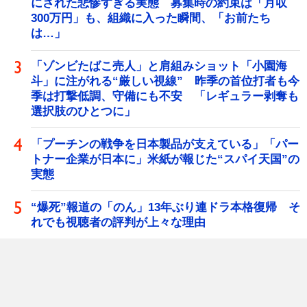
にされた悲惨すぎる実態 募集時の約束は「月収
300万円」も、組織に入った瞬間、「お前たち
は…」
「ゾンビたばこ売人」と肩組みショット「小園海
斗」に注がれる“厳しい視線” 昨季の首位打者も今
季は打撃低調、守備にも不安 「レギュラー剥奪も
選択肢のひとつに」
「プーチンの戦争を日本製品が支えている」「パー
トナー企業が日本に」米紙が報じた“スパイ天国”の
実態
“爆死”報道の「のん」13年ぶり連ドラ本格復帰 そ
れでも視聴者の評判が上々な理由