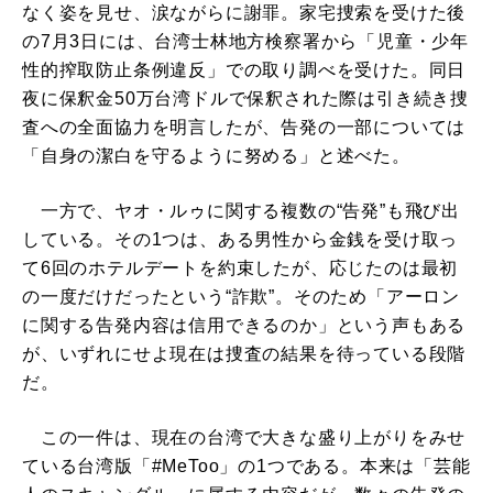
なく姿を見せ、涙ながらに謝罪。家宅捜索を受けた後
の7月3日には、台湾士林地方検察署から「児童・少年
性的搾取防止条例違反」での取り調べを受けた。同日
夜に保釈金50万台湾ドルで保釈された際は引き続き捜
査への全面協力を明言したが、告発の一部については
「自身の潔白を守るように努める」と述べた。
一方で、ヤオ・ルゥに関する複数の“告発”も飛び出
している。その1つは、ある男性から金銭を受け取っ
て6回のホテルデートを約束したが、応じたのは最初
の一度だけだったという“詐欺”。そのため「アーロン
に関する告発内容は信用できるのか」という声もある
が、いずれにせよ現在は捜査の結果を待っている段階
だ。
この一件は、現在の台湾で大きな盛り上がりをみせ
ている台湾版「#MeToo」の1つである。本来は「芸能