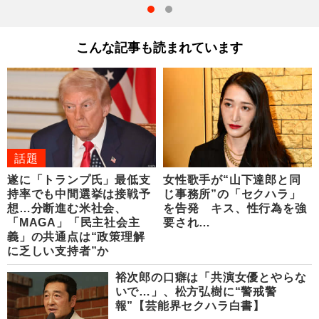
こんな記事も読まれています
話題
遂に「トランプ氏」最低支
女性歌手が“山下達郎と同
持率でも中間選挙は接戦予
じ事務所”の「セクハラ」
想…分断進む米社会、
を告発 キス、性行為を強
「MAGA」「民主社会主
要され…
義」の共通点は“政策理解
に乏しい支持者”か
裕次郎の口癖は「共演女優とやらな
いで…」、松方弘樹に“警戒警
報”【芸能界セクハラ白書】