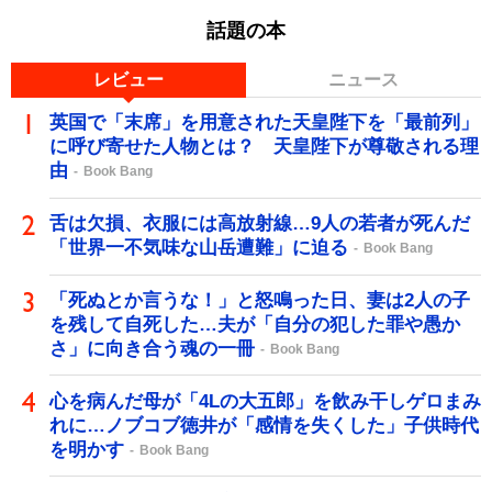
話題の本
レビュー
ニュース
英国で「末席」を用意された天皇陛下を「最前列」
に呼び寄せた人物とは？ 天皇陛下が尊敬される理
由
Book Bang
舌は欠損、衣服には高放射線…9人の若者が死んだ
「世界一不気味な山岳遭難」に迫る
Book Bang
「死ぬとか言うな！」と怒鳴った日、妻は2人の子
を残して自死した…夫が「自分の犯した罪や愚か
さ」に向き合う魂の一冊
Book Bang
心を病んだ母が「4Lの大五郎」を飲み干しゲロまみ
れに…ノブコブ徳井が「感情を失くした」子供時代
を明かす
Book Bang