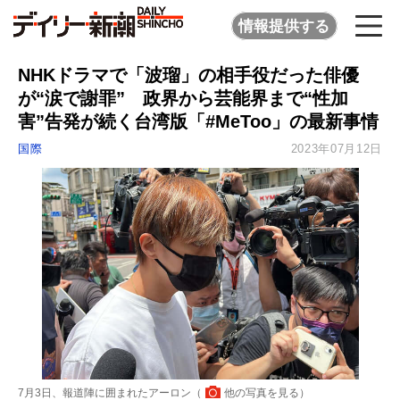
情報提供する
NHKドラマで「波瑠」の相手役だった俳優
が“涙で謝罪” 政界から芸能界まで“性加
害”告発が続く台湾版「#MeToo」の最新事情
国際
2023年07月12日
7月3日、報道陣に囲まれたアーロン（
他の写真を見る
）