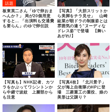
話題
板東英二さん「ゆで卵おま
【写真】「大胆スリットか
へんか？」 局が20個用意
ら美脚をチラ見せ」 山崎
すると… 「出演料も交通費
紘菜が朝ドラの制服姿とは
も要らん」のゆで卵伝説
雰囲気の違う“ヌーディな
ドレス姿”で登場 【舞い
あがれ!】
【写真も】NHK記者、カツ
【写真4枚】「北川景子」
ラをかぶってワシントンか
父が海上自衛隊のHPに登
ら中継で波紋 上層部から
場 三菱重工の重役、娘の
も注意
美形は父譲り？