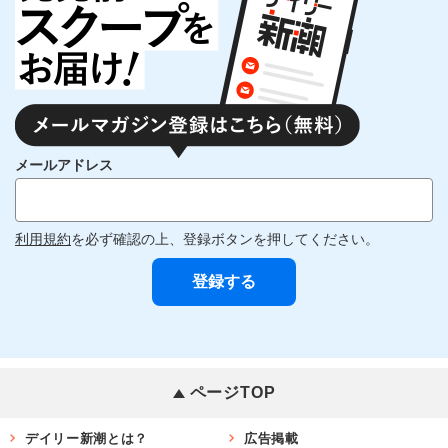
メールアドレス
利用規約
を必ず確認の上、登録ボタンを押してください。
ページTOP
デイリー新潮とは？
広告掲載