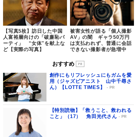
【写真5枚】訪日した中国
被害女性が語る「個人撮影
人富裕層向けの「破廉恥パ
AV」の闇 ギャラ50万円
ーティ」 “女体”を献上な
は支払われず、普通に会話
ど【実際の写真】
できない撮影者が急増中
おすすめ
創作にもリフレッシュにもガムを愛
用（ジャズピアニスト 山中千尋さ
ん）【LOTTE TIMES】
PR
【特別読物】「救うこと、救われる
こと」（17） 角田光代さん
PR