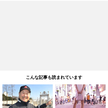
こんな記事も読まれています