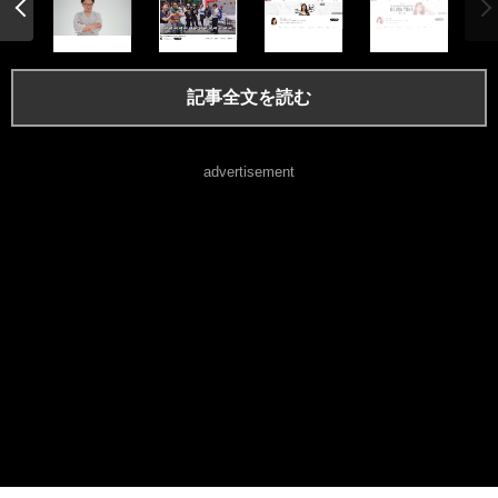
記事全文を読む
advertisement