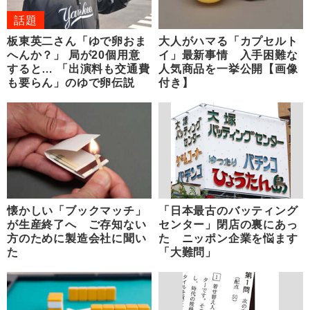
話題
板東英二さん「ゆで卵おま
大人がハマる「カプセルト
へんか？」 局が20個用意
イ」最新事情 入手困難な
すると… 「出演料も交通費
人気商品を一挙公開【画像
も要らん」のゆで卵伝説
付き】
懐かしい「ブックマッチ」
「日本最古のバッティング
が生産終了へ ご存知ない
センター」閉店の裏にあっ
方のために製造会社に聞い
た ニッポン企業を悩ます
た
「大難問」