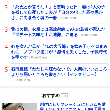
「死ぬとか言うな！」と怒鳴った日、妻は2人の子
を残して自死した…夫が「自分の犯した罪や愚か
さ」に向き合う魂の一冊
Book Bang
舌は欠損、衣服には高放射線…9人の若者が死んだ
「世界一不気味な山岳遭難」に迫る
Book Bang
心を病んだ母が「4Lの大五郎」を飲み干しゲロまみ
れに…ノブコブ徳井が「感情を失くした」子供時代
を明かす
Book Bang
石田夏穂『わたしを庇わないで』人間のいいところ
よりも悪いところを書きたい【インタビュー】
Book Bang
おすすめ
創作にもリフレッシュにもガムを愛
用（ジャズピアニスト 山中千尋さ