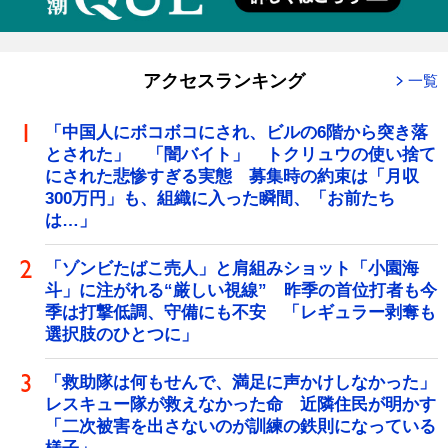
アクセスランキング
一覧
「中国人にボコボコにされ、ビルの6階から突き落
とされた」 「闇バイト」 トクリュウの使い捨て
にされた悲惨すぎる実態 募集時の約束は「月収
300万円」も、組織に入った瞬間、「お前たち
は…」
「ゾンビたばこ売人」と肩組みショット「小園海
斗」に注がれる“厳しい視線” 昨季の首位打者も今
季は打撃低調、守備にも不安 「レギュラー剥奪も
選択肢のひとつに」
「救助隊は何もせんで、満足に声かけしなかった」
レスキュー隊が救えなかった命 近隣住民が明かす
「二次被害を出さないのが訓練の鉄則になっている