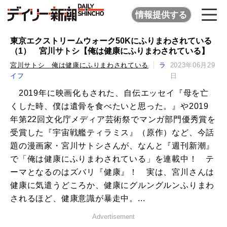
情報提供する
東京エクストリームウォーク50Kにふりまわされている
（1） 宮川サトシ【俺は健康にふりまわされている】
宮川サトシ 俺は健康にふりまわされている
ラ
2023年06月29
イフ
日
2019年に映画化もされた、自伝エッセイ『母を亡
くした時、僕は遺骨を食べたいと思った。』や2019
年第22回文化庁メディア芸術祭でマンガ部門優秀賞を
受賞した『宇宙戦艦ティラミス』（原作）など、今話
題の漫画家・宮川サトシさんが、なんと『週刊新潮』
で「俺は健康にふりまわされている」を連載中！ テ
ーマとなるのはズバリ『健康』！ 実は、宮川さんは
健康に気遣うどころか、健康にグルングルンふりまわ
されるほど、健康意識が暴走中。...
Advertisement