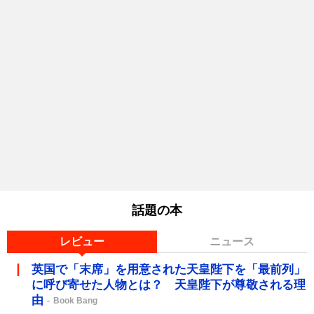
話題の本
レビュー
ニュース
英国で「末席」を用意された天皇陛下を「最前列」
に呼び寄せた人物とは？ 天皇陛下が尊敬される理
由
Book Bang