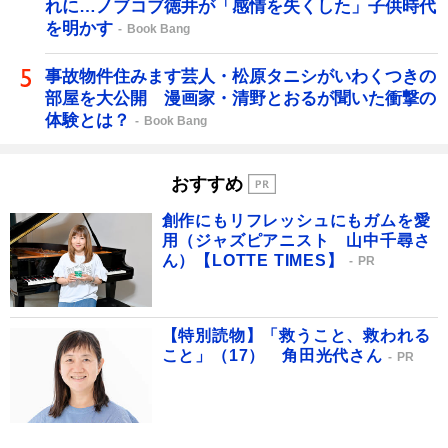
れに…ノブコブ徳井が「感情を失くした」子供時代
を明かす
Book Bang
事故物件住みます芸人・松原タニシがいわくつきの
部屋を大公開 漫画家・清野とおるが聞いた衝撃の
体験とは？
Book Bang
おすすめ
創作にもリフレッシュにもガムを愛
用（ジャズピアニスト 山中千尋さ
ん）【LOTTE TIMES】
PR
【特別読物】「救うこと、救われる
こと」（17） 角田光代さん
PR