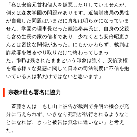
「私は安倍元首相個人を嫌悪したりしていませんが、
例えば森友学園の問題があります。近畿財務局の男性
が自殺した問題はいまだに真相は明らかになっていま
せん。学園の理事長だった籠池泰典氏は、自身の父親
も含め生長の家の信者であり、少なくとも安倍昭恵さ
んとは密接な関係があった。にもかかわらず、裁判は
詐欺罪を巡るやり取りだけで終わってしまっ
た。“闇”は残されたままという印象は強く、安倍政権
を巡る様々な疑惑に関して日本の司法制度に不信を抱
いている人は私だけではないと思います」
宗教2世も署名に協力
斉藤さんは「もし山上被告が裁判で弁明の機会が充
分に与えられず、いきなり死刑が執行されるようなこ
とになれば、きっと被告は無念に違いない」と考え
た。