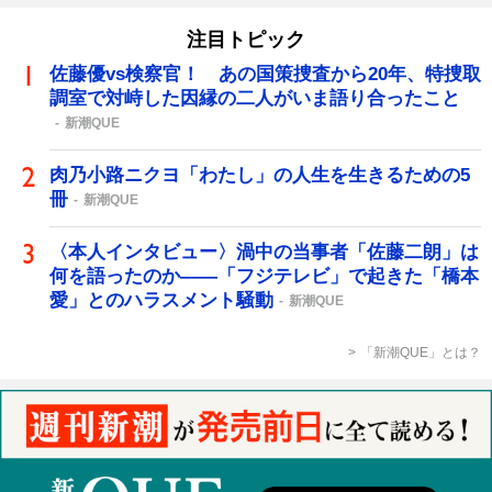
注目トピック
佐藤優vs検察官！ あの国策捜査から20年、特捜取
調室で対峙した因縁の二人がいま語り合ったこと
新潮QUE
肉乃小路ニクヨ「わたし」の人生を生きるための5
冊
新潮QUE
〈本人インタビュー〉渦中の当事者「佐藤二朗」は
何を語ったのか――「フジテレビ」で起きた「橋本
愛」とのハラスメント騒動
新潮QUE
「新潮QUE」とは？