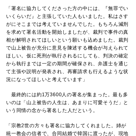
「署名に協力してくださった方の中には、『無罪でい
いくらいだ』と主張していた人もいました。私はさす
がにそこまでは考えていませんでした。もちろん減刑
を求めて署名活動を開始しましたが、裁判で事件の真
相が解明されてほしいという願いも込めました。裁判
で山上被告が充分に意見を陳述する機会が与えられて
ほしい。仮に死刑が執行されるにしても、判決の確定
から執行までは一定の期間が確保され、弁護士を通じ
て主張や説明が発表され、再審請求も行えるような状
況になってほしいと考えています」
最終的には約1万3600人の署名が集まった。最も多
いのは「山上被告の人生は、あまりに可愛そうだ」と
いう同情の念から署名した人だという。
「宗教2世の方々も署名に協力してくれました。姉が
統一教会の信者で、合同結婚で韓国に渡ったが、現地