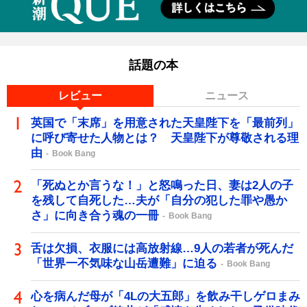
話題の本
レビュー
ニュース
英国で「末席」を用意された天皇陛下を「最前列」
に呼び寄せた人物とは？ 天皇陛下が尊敬される理
由
Book Bang
「死ぬとか言うな！」と怒鳴った日、妻は2人の子
を残して自死した…夫が「自分の犯した罪や愚か
さ」に向き合う魂の一冊
Book Bang
舌は欠損、衣服には高放射線…9人の若者が死んだ
「世界一不気味な山岳遭難」に迫る
Book Bang
心を病んだ母が「4Lの大五郎」を飲み干しゲロまみ