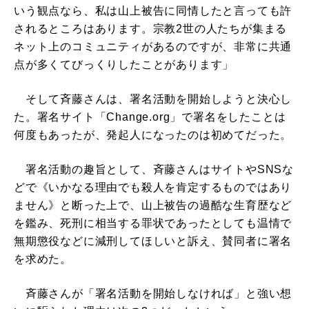
いう観点なら、私は山上被告に同情したと言っても許
されるところはあります。宗教2世の人たちが集まる
ネット上のコミュニティがあるのですが、非常に共通
点が多くてびっくりしたことがあります」
そして斉藤さんは、署名活動を開始しようと決心し
た。署名サイト「Change.org」で署名をしたことは
何度もあったが、発起人になったのは初めてだった。
署名活動の趣旨として、斉藤さんはサイトやSNSな
どで《いかなる理由でも殺人を肯定するものではあり
ません》と断った上で、山上被告の過酷な生育歴など
を鑑み、死刑に相当する罪状であったとしても温情で
無期懲役などに減刑してほしいと訴え、賛同者に署名
を求めた。
斉藤さんが「署名活動を開始しなければ」と強い想