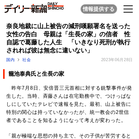
情報提供する
奈良地裁に山上被告の減刑嘆願署名を送った
女性の告白 母親は「生長の家」の信者 性
自認で葛藤した人生 「いきなり死刑が執行
されれば彼は無念に違いない」
国内
社会
2023年06月28日
籠池泰典氏と生長の家
昨年7月8日、安倍晋三元首相に対する銃撃事件が発
生した。当時、斉藤さんは在宅勤務中で、つけっぱな
しにしていたテレビで速報を見た。最初、山上被告に
特別の関心は持っていなかったが、統一教会の2世信
者であることを知るようになって考えが変わった。
「親が極端な思想の持ち主で、その子供が苦労すると