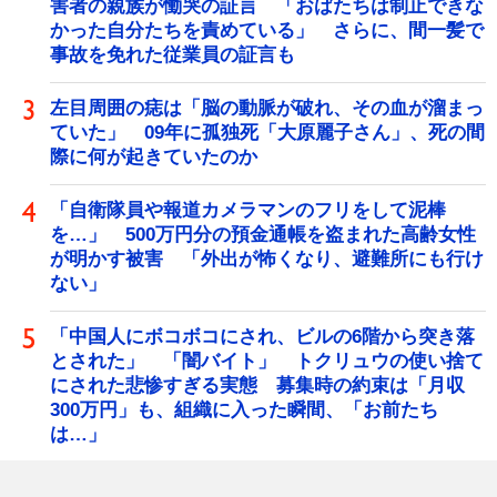
害者の親族が慟哭の証言 「おばたちは制止できな
かった自分たちを責めている」 さらに、間一髪で
事故を免れた従業員の証言も
左目周囲の痣は「脳の動脈が破れ、その血が溜まっ
ていた」 09年に孤独死「大原麗子さん」、死の間
際に何が起きていたのか
「自衛隊員や報道カメラマンのフリをして泥棒
を…」 500万円分の預金通帳を盗まれた高齢女性
が明かす被害 「外出が怖くなり、避難所にも行け
ない」
「中国人にボコボコにされ、ビルの6階から突き落
とされた」 「闇バイト」 トクリュウの使い捨て
にされた悲惨すぎる実態 募集時の約束は「月収
300万円」も、組織に入った瞬間、「お前たち
は…」