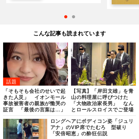
こんな記事も読まれています
話題
「そもそも会社のせいで起
【写真】「岸田文雄」を青
きた人災」 イオンモール
山の料理屋に呼びつけた
事故被害者の親族が慟哭の
「大物政治家長男」 なん
証言 「最後の言葉は…」
とロールスロイスでご登場
ロングヘアにボディコン姿「ジュリ
アナ」のVIP席でたむろ 型破り
「安倍昭恵」の酔狂伝説