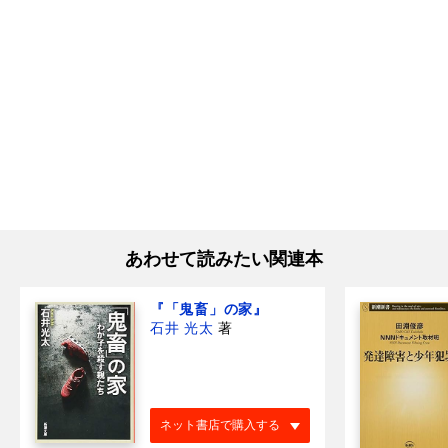
あわせて読みたい関連本
『「鬼畜」の家』
石井 光太
著
ネット書店で購入する