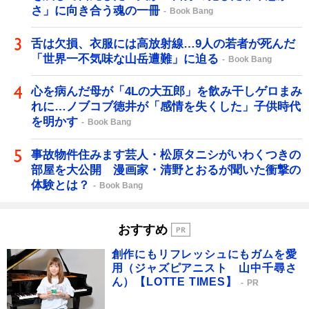
さ」に向き合う魂の一冊
Book Bang
舌は欠損、衣服には高放射線…9人の若者が死んだ
「世界一不気味な山岳遭難」に迫る
Book Bang
心を病んだ母が「4Lの大五郎」を飲み干しゲロまみ
れに…ノブコブ徳井が「感情を失くした」子供時代
を明かす
Book Bang
事故物件住みます芸人・松原タニシがいわくつきの
部屋を大公開 漫画家・清野とおるが聞いた衝撃の
体験とは？
Book Bang
おすすめ
創作にもリフレッシュにもガムを愛
用（ジャズピアニスト 山中千尋さ
ん）【LOTTE TIMES】
PR