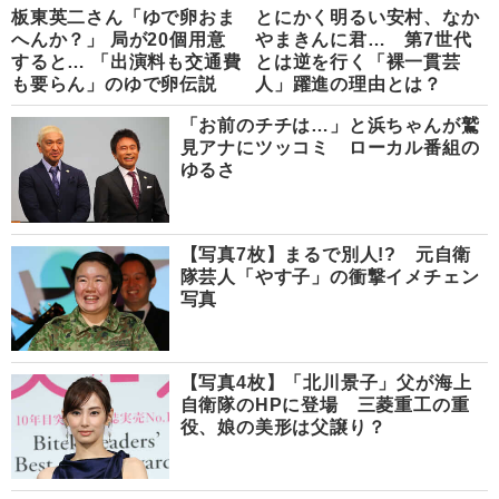
板東英二さん「ゆで卵おま
とにかく明るい安村、なか
へんか？」 局が20個用意
やまきんに君… 第7世代
すると… 「出演料も交通費
とは逆を行く「裸一貫芸
も要らん」のゆで卵伝説
人」躍進の理由とは？
「お前のチチは…」と浜ちゃんが鷲
見アナにツッコミ ローカル番組の
ゆるさ
【写真7枚】まるで別人!? 元自衛
隊芸人「やす子」の衝撃イメチェン
写真
【写真4枚】「北川景子」父が海上
自衛隊のHPに登場 三菱重工の重
役、娘の美形は父譲り？