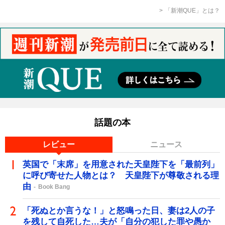
「新潮QUE」とは？
話題の本
レビュー
ニュース
英国で「末席」を用意された天皇陛下を「最前列」
に呼び寄せた人物とは？ 天皇陛下が尊敬される理
由
Book Bang
「死ぬとか言うな！」と怒鳴った日、妻は2人の子
を残して自死した…夫が「自分の犯した罪や愚か