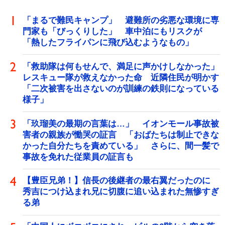
「まるで難民キャンプ」 避難所の劣悪な環境に専
門家も「びっくりした」 車中泊にもリスクが
「熱したフライパンに飛び込むようなもの」
「救助隊は何もせんで、満足に声かけしなかった」
レスキュー隊が救えなかった命 近隣住民が明かす
「二次被害を出さないのが訓練の鉄則になっている
様子」
「玖瑠美の最期の言葉は…」 イオンモール事故被
害者の親族が慟哭の証言 「おばたちは制止できな
かった自分たちを責めている」 さらに、間一髪で
事故を免れた従業員の証言も
【豊臣兄弟！】信長の後継者の最右翼だったのに
秀吉につけ込まれ兄に切腹に追い込まれた無惨すぎ
る弟