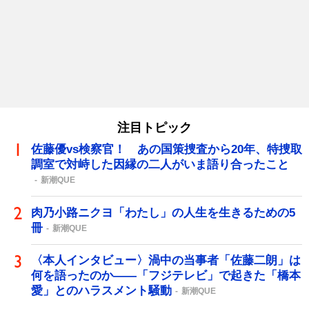
注目トピック
佐藤優vs検察官！ あの国策捜査から20年、特捜取
調室で対峙した因縁の二人がいま語り合ったこと
新潮QUE
肉乃小路ニクヨ「わたし」の人生を生きるための5
冊
新潮QUE
〈本人インタビュー〉渦中の当事者「佐藤二朗」は
何を語ったのか――「フジテレビ」で起きた「橋本
愛」とのハラスメント騒動
新潮QUE