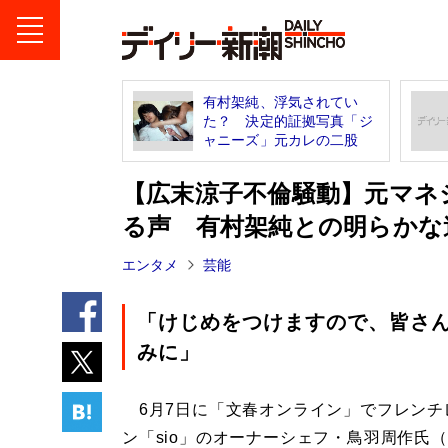
有村架純、浮気されてい
た？ 決定的証拠写真「ジ
ャニーズ」元カレの二股
【広末涼子不倫騒動】元マネ
る声 有村架純との明らかな
エンタメ
芸能
「けじめをつけますので、皆さ
みに」
6月7日に「文春オンライン」でフレンチ
ン「sio」のオーナーシェフ・鳥羽周作氏（