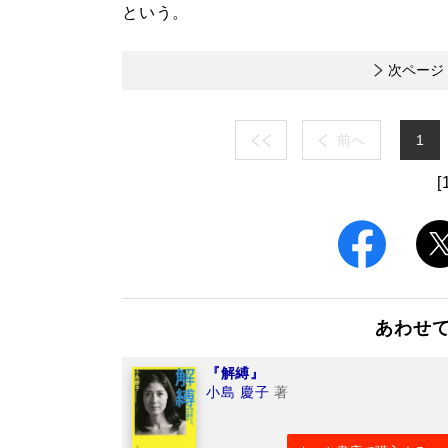
という。
次ページ
前へ
1
[
あわせ
『解縛』
小島 慶子
著