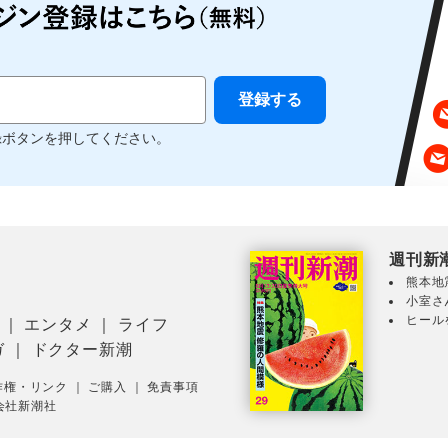
録ボタンを押してください。
週刊新
熊本地
小室さ
ヒール
｜
エンタメ
｜
ライフ
ガ
｜
ドクター新潮
作権・リンク
｜
ご購入
｜
免責事項
会社新潮社