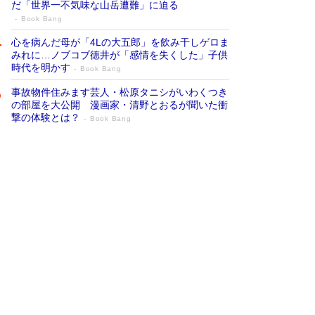
だ「世界一不気味な山岳遭難」に迫る
Book Bang
心を病んだ母が「4Lの大五郎」を飲み干しゲロま
みれに…ノブコブ徳井が「感情を失くした」子供
時代を明かす
Book Bang
事故物件住みます芸人・松原タニシがいわくつき
の部屋を大公開 漫画家・清野とおるが聞いた衝
撃の体験とは？
Book Bang
追悼・東野圭吾さん 週間ベストセラーラ
ンキングに『容疑者Xの献身』『白夜行』
など代表作が並ぶ［文庫ベストセラー］
Book Bang
73歳でも働くしかない 「老後レス時代」に交通
誘導員の独白が話題
Book Bang
「なんで？ そんな馬鹿な……」90歳になった作
家・阿刀田高さんが、ひとり暮らしの生活を明か
す
Book Bang
竹内由恵の前に現れた「テレビ観ないんだよね
ぇ」という男性…夫を選んでテレ朝退社したワケ