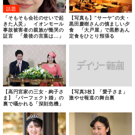
話題
「そもそも会社のせいで起
【写真も】“サーヤ”の夫・
きた人災」 イオンモール
黒田慶樹さんの慎ましい夕
事故被害者の親族が慟哭の
食 「大戸屋」で黒酢あん
証言 「最後の言葉は…」
定食をひとり頬張る
【高円宮家の三女・絢子さ
【写真3枚】「愛子さま」
ま】「パーフェクト婚」の
激やせ報道の舞台裏
裏で囁かれる「深刻危機」