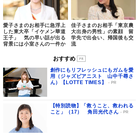
愛子さまのお相手に急浮上
佳子さまのお相手「東京農
した東大卒「イケメン華道
大出身の男性」の素顔 留
王子」 気の早い話が出る
学先で出会い、帰国後も交
背景には小室さんの一件か
流
おすすめ
創作にもリフレッシュにもガムを愛
用（ジャズピアニスト 山中千尋さ
ん）【LOTTE TIMES】
PR
【特別読物】「救うこと、救われる
こと」（17） 角田光代さん
PR