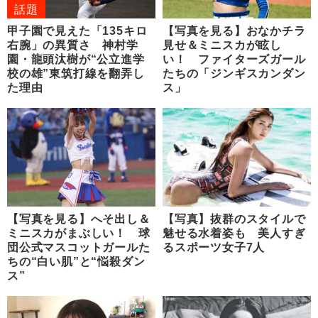
話題
甲子園で見えた「135キロ
【写真を見る】おなかチラ
右腕」の異質さ 神村学
見せ＆ミニスカが眩し
園・龍頭汰樹が“公立進学
い！ ファイターズガール
校の雄”東筑打線を翻弄し
たちの「ジンギスカンダン
た理由
ス」
【写真を見る】へそ出し＆
【写真】抜群のスタイルで
ミニスカがまぶしい！ 球
魅せる水着姿も 美人すぎ
団公式マスコットガールた
るスポーツ女子7人
ちの“白い肌”と“悩殺ダン
ス”