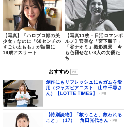
【写真】「ハロプロ顔の美
【写真11枚・日活ロマンポ
少女」なのに「60センチの
ルノ】官美な「宮下順子」
すごい太もも」が話題に
「谷ナオミ」撮影風景 今
19歳アスリート
も色褪せない3人の女優た
ち
おすすめ
創作にもリフレッシュにもガムを愛
用（ジャズピアニスト 山中千尋さ
ん）【LOTTE TIMES】
PR
【特別読物】「救うこと、救われる
こと」（17） 角田光代さん
PR