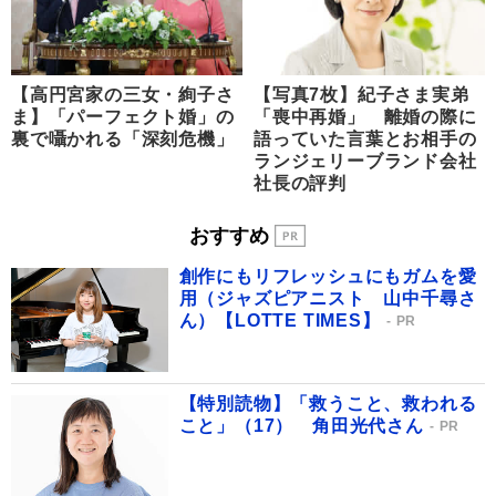
【高円宮家の三女・絢子さ
【写真7枚】紀子さま実弟
ま】「パーフェクト婚」の
「喪中再婚」 離婚の際に
裏で囁かれる「深刻危機」
語っていた言葉とお相手の
ランジェリーブランド会社
社長の評判
おすすめ
創作にもリフレッシュにもガムを愛
用（ジャズピアニスト 山中千尋さ
ん）【LOTTE TIMES】
PR
【特別読物】「救うこと、救われる
こと」（17） 角田光代さん
PR