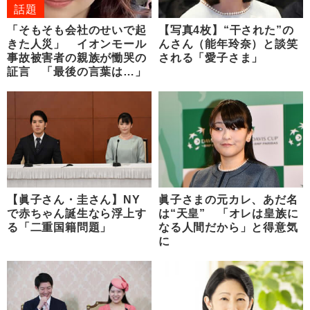
話題
「そもそも会社のせいで起
【写真4枚】“干された”の
きた人災」 イオンモール
んさん（能年玲奈）と談笑
事故被害者の親族が慟哭の
される「愛子さま」
証言 「最後の言葉は…」
【眞子さん・圭さん】NY
眞子さまの元カレ、あだ名
で赤ちゃん誕生なら浮上す
は“天皇” 「オレは皇族に
る「二重国籍問題」
なる人間だから」と得意気
に