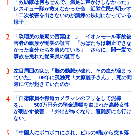
「救助隊は何もせんで、満足に声かけしなかった」
レスキュー隊が救えなかった命 近隣住民が明かす
「二次被害を出さないのが訓練の鉄則になっている
様子」
「玖瑠美の最期の言葉は…」 イオンモール事故被
害者の親族が慟哭の証言 「おばたちは制止できな
かった自分たちを責めている」 さらに、間一髪で
事故を免れた従業員の証言も
左目周囲の痣は「脳の動脈が破れ、その血が溜まっ
ていた」 09年に孤独死「大原麗子さん」、死の間
際に何が起きていたのか
「自衛隊員や報道カメラマンのフリをして泥棒
を…」 500万円分の預金通帳を盗まれた高齢女性
が明かす被害 「外出が怖くなり、避難所にも行け
ない」
「中国人にボコボコにされ、ビルの6階から突き落