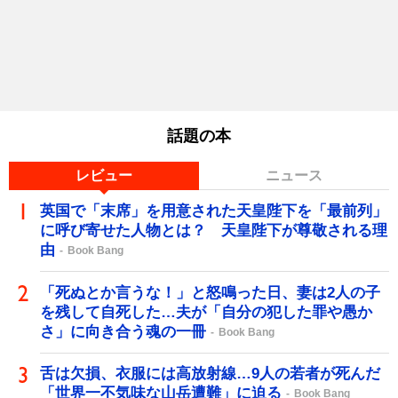
話題の本
レビュー
ニュース
英国で「末席」を用意された天皇陛下を「最前列」
に呼び寄せた人物とは？ 天皇陛下が尊敬される理
由
Book Bang
「死ぬとか言うな！」と怒鳴った日、妻は2人の子
を残して自死した…夫が「自分の犯した罪や愚か
さ」に向き合う魂の一冊
Book Bang
舌は欠損、衣服には高放射線…9人の若者が死んだ
「世界一不気味な山岳遭難」に迫る
Book Bang