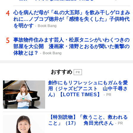
心を病んだ母が「4Lの大五郎」を飲み干しゲロまみ
れに…ノブコブ徳井が「感情を失くした」子供時代
を明かす
Book Bang
事故物件住みます芸人・松原タニシがいわくつきの
部屋を大公開 漫画家・清野とおるが聞いた衝撃の
体験とは？
Book Bang
おすすめ
創作にもリフレッシュにもガムを愛
用（ジャズピアニスト 山中千尋さ
ん）【LOTTE TIMES】
PR
【特別読物】「救うこと、救われる
こと」（17） 角田光代さん
PR