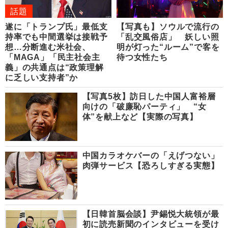
話題
遂に「トランプ氏」最低支
【写真も】ソウルで流行の
持率でも中間選挙は接戦予
「乱交風俗店」 妖しい照
想…分断進む米社会、
明が灯った“ルーム”で客を
「MAGA」「民主社会主
待つ女性たち
義」の共通点は“政策理解
に乏しい支持者”か
【写真5枚】訪日した中国人富裕層
向けの「破廉恥パーティ」 “女
体”を献上など【実際の写真】
中国カラオケバーの「えげつない」
肉弾サービス【恐ろしすぎる実態】
【日韓首脳会談】尹錫悦大統領が最
初に読売新聞のインタビューを受け