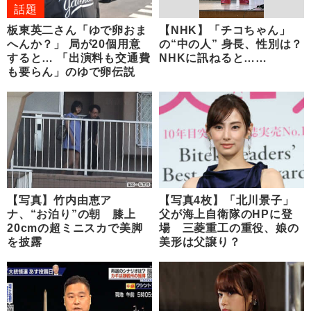
話題
板東英二さん「ゆで卵おま
【NHK】「チコちゃん」
へんか？」 局が20個用意
の“中の人” 身長、性別は？
すると… 「出演料も交通費
NHKに訊ねると……
も要らん」のゆで卵伝説
【写真】竹内由恵ア
【写真4枚】「北川景子」
ナ、“お泊り”の朝 膝上
父が海上自衛隊のHPに登
20cmの超ミニスカで美脚
場 三菱重工の重役、娘の
を披露
美形は父譲り？