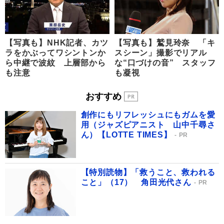
【写真も】NHK記者、カツ
【写真も】鷲見玲奈 「キ
ラをかぶってワシントンか
スシーン」撮影でリアル
ら中継で波紋 上層部から
な“口づけの音” スタッフ
も注意
も凝視
おすすめ
創作にもリフレッシュにもガムを愛
用（ジャズピアニスト 山中千尋さ
ん）【LOTTE TIMES】
PR
【特別読物】「救うこと、救われる
こと」（17） 角田光代さん
PR