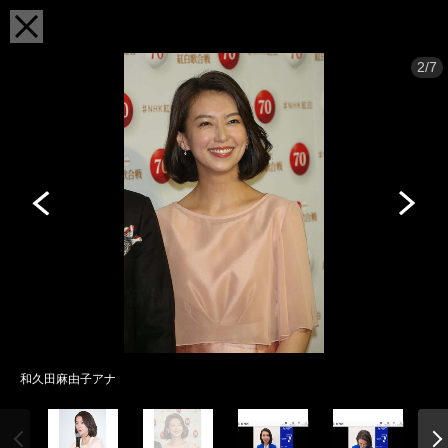
2/7
和久田麻由子アナ