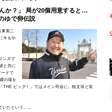
んか？」 局が20個用意すると…
のゆで卵伝説
板東英二
に今もや
ゴンズで
績と共に
ソードで
活躍の場を
「THE ビッグ！」ではメイン司会に。桂文珍と笑
たという。...