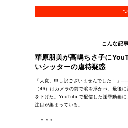
つ
こんな記
華原朋美が高嶋ちさ子にYou
いシッターの虐待疑惑
「大変、申し訳ございませんでした！」─
（46）はカメラの前で涙を浮かべ、最後に
を下げた。YouTubeで配信した謝罪動画
注目が集まっている。
＊＊＊