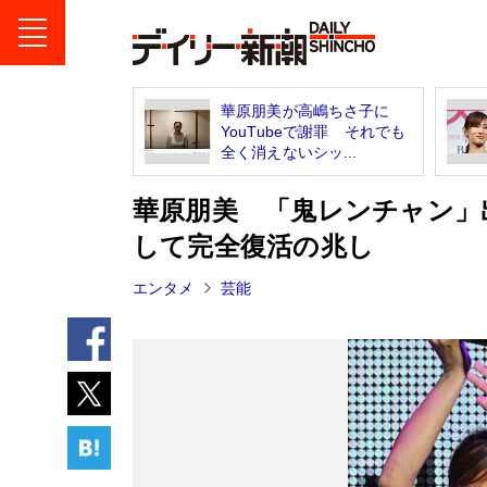
華原朋美が高嶋ちさ子に
YouTubeで謝罪 それでも
全く消えないシッ...
華原朋美 「鬼レンチャン」
して完全復活の兆し
エンタメ
芸能