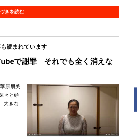
づきを読む
事も読まれています
Tubeで謝罪 それでも全く消えな
─華原朋美
深々と頭
に、大きな