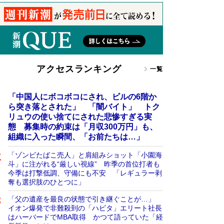
アクセスランキング
一覧
「中国人にボコボコにされ、ビルの6階か
ら突き落とされた」 「闇バイト」 トク
リュウの使い捨てにされた悲惨すぎる実
態 募集時の約束は「月収300万円」も、
組織に入った瞬間、「お前たちは…」
「ゾンビたばこ売人」と肩組みショット「小園海
斗」に注がれる“厳しい視線” 昨季の首位打者も
今季は打撃低調、守備にも不安 「レギュラー剥
奪も選択肢のひとつに」
「父の遺産を最良の状態で引き継ぐことが…」
イオン爆発で非難殺到の「ハビタ」エリート社長
はハーバードでMBA取得 かつて語っていた「経