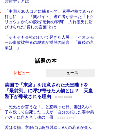
営哲学」とは
「中国人30人ほどに捕まって、素手や棒でめった
打ちに…」 「闇バイト」逃亡者が語った「トク
リュウ」からの脱出“恐怖の瞬間” 入れ墨男に浴
びせられた“脅しの言葉”とは
「そもそも会社のせいで起きた人災」 イオンモ
ール事故被害者の親族が慟哭の証言 「最後の言
葉は…」
話題の本
レビュー
ニュース
英国で「末席」を用意された天皇陛下を
「最前列」に呼び寄せた人物とは？ 天皇
陛下が尊敬される理由
Book Bang
「死ぬとか言うな！」と怒鳴った日、妻は2人の
子を残して自死した…夫が「自分の犯した罪や愚
かさ」に向き合う魂の一冊
Book Bang
舌は欠損、衣服には高放射線…9人の若者が死ん