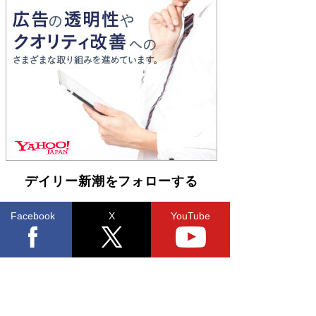
とりのプラネット』試し読み
Book Bang
和田秀樹の70代、80代向け新書がベスト3を独
占 上半期1位にも選出［新書ベストセラー］
Book Bang
デイリー新潮をフォローする
Facebook
X
YouTube