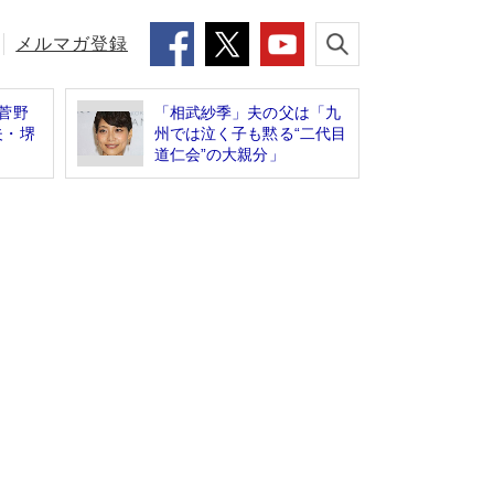
メルマガ登録
菅野
「相武紗季」夫の父は「九
夫・堺
州では泣く子も黙る“二代目
道仁会”の大親分」