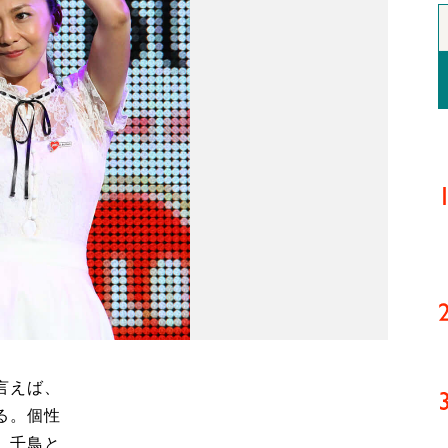
言えば、
る。個性
、千鳥と