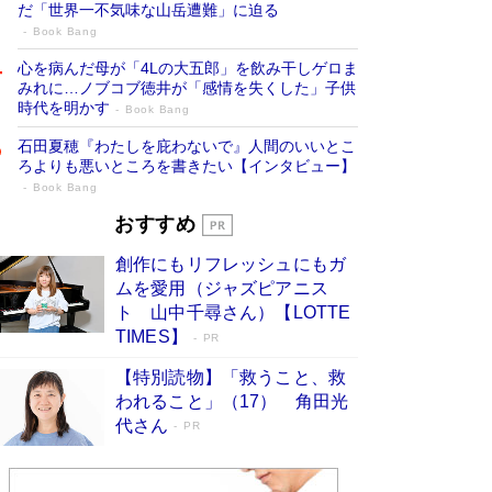
だ「世界一不気味な山岳遭難」に迫る
Book Bang
心を病んだ母が「4Lの大五郎」を飲み干しゲロま
みれに…ノブコブ徳井が「感情を失くした」子供
時代を明かす
Book Bang
石田夏穂『わたしを庇わないで』人間のいいとこ
ろよりも悪いところを書きたい【インタビュー】
Book Bang
73歳でも働くしかない 「老後レス時代」
おすすめ
に交通誘導員の独白が話題
Book Bang
創作にもリフレッシュにもガ
「『火垂るの墓』は、大嘘である」原作者が抱き
ムを愛用（ジャズピアニス
続けた“自責の念”とは…「自己憐憫は描きたくな
ト 山中千尋さん）【LOTTE
い」監督が徹底的にこだわったこと（後編） #
TIMES】
PR
戦争の記憶
Book Bang
【特別読物】「救うこと、救
「なんで？ そんな馬鹿な……」90歳になった作
われること」（17） 角田光
家・阿刀田高さんが、ひとり暮らしの生活を明か
す
代さん
Book Bang
PR
友近氏、絶賛！ 鎌倉を舞台に、孤独を抱えた
人々が新たな一歩を踏み出す連作短篇集『海のほ