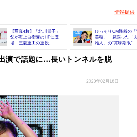
情報提供
【写真4枚】「北川景子」
ひっそりCM降板の「
父が海上自衛隊のHPに登
美穂」 見誤った「
場 三菱重工の重役、...
雅人」の“賞味期限”
出演で話題に…長いトンネルを脱
2023年02月18日