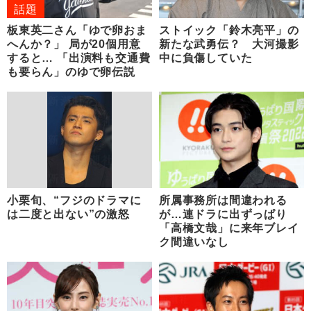
話題
板東英二さん「ゆで卵おま
ストイック「鈴木亮平」の
へんか？」 局が20個用意
新たな武勇伝？ 大河撮影
すると… 「出演料も交通費
中に負傷していた
も要らん」のゆで卵伝説
小栗旬、“フジのドラマに
所属事務所は間違われる
は二度と出ない”の激怒
が…連ドラに出ずっぱり
「高橋文哉」に来年ブレイ
ク間違いなし