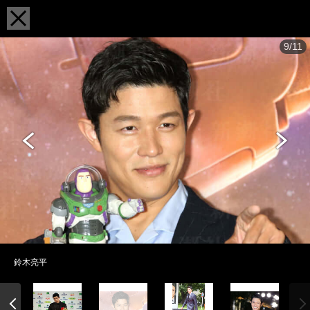
9/11
鈴木亮平