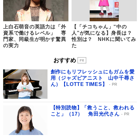
上白石萌音の英語力は「外
【「チコちゃん」“中の
資系で働けるレベル」 専
人”が気になる】身長は？
門家、同級生が明かす驚異
性別は？ NHKに聞いてみ
の実力
た
おすすめ
創作にもリフレッシュにもガムを愛
用（ジャズピアニスト 山中千尋さ
ん）【LOTTE TIMES】
PR
【特別読物】「救うこと、救われる
こと」（17） 角田光代さん
PR