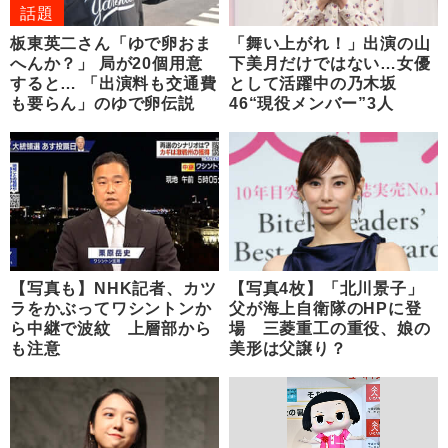
話題
板東英二さん「ゆで卵おま
「舞い上がれ！」出演の山
へんか？」 局が20個用意
下美月だけではない…女優
すると… 「出演料も交通費
として活躍中の乃木坂
も要らん」のゆで卵伝説
46“現役メンバー”3人
【写真も】NHK記者、カツ
【写真4枚】「北川景子」
ラをかぶってワシントンか
父が海上自衛隊のHPに登
ら中継で波紋 上層部から
場 三菱重工の重役、娘の
も注意
美形は父譲り？