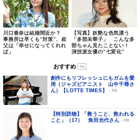
川口春奈は結婚間近か？
【写真】妖艶な色気漂う
事務所は早くも“対策”、叔
「多部未華子」 こんな多
父は「幸せになってくれれ
部ちゃん見たことない！
ば」
演技派女優の“七変化”
おすすめ
創作にもリフレッシュにもガムを愛
用（ジャズピアニスト 山中千尋さ
ん）【LOTTE TIMES】
PR
【特別読物】「救うこと、救われる
こと」（17） 角田光代さん
PR