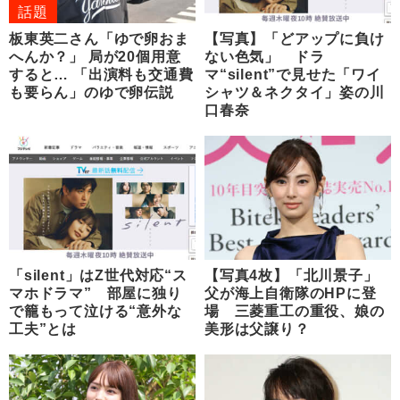
話題
板東英二さん「ゆで卵おま
【写真】「どアップに負け
へんか？」 局が20個用意
ない色気」 ドラ
すると… 「出演料も交通費
マ“silent”で見せた「ワイ
も要らん」のゆで卵伝説
シャツ＆ネクタイ」姿の川
口春奈
「silent」はZ世代対応“ス
【写真4枚】「北川景子」
マホドラマ” 部屋に独り
父が海上自衛隊のHPに登
で籠もって泣ける“意外な
場 三菱重工の重役、娘の
工夫”とは
美形は父譲り？