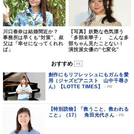
川口春奈は結婚間近か？
【写真】妖艶な色気漂う
事務所は早くも“対策”、叔
「多部未華子」 こんな多
父は「幸せになってくれれ
部ちゃん見たことない！
ば」
演技派女優の“七変化”
おすすめ
創作にもリフレッシュにもガムを愛
用（ジャズピアニスト 山中千尋さ
ん）【LOTTE TIMES】
PR
【特別読物】「救うこと、救われる
こと」（17） 角田光代さん
PR