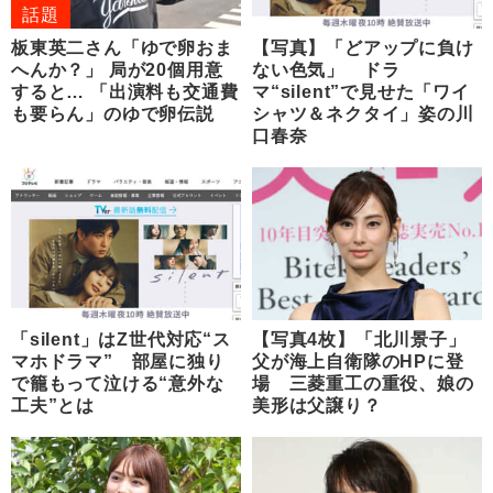
話題
板東英二さん「ゆで卵おま
【写真】「どアップに負け
へんか？」 局が20個用意
ない色気」 ドラ
すると… 「出演料も交通費
マ“silent”で見せた「ワイ
も要らん」のゆで卵伝説
シャツ＆ネクタイ」姿の川
口春奈
「silent」はZ世代対応“ス
【写真4枚】「北川景子」
マホドラマ” 部屋に独り
父が海上自衛隊のHPに登
で籠もって泣ける“意外な
場 三菱重工の重役、娘の
工夫”とは
美形は父譲り？