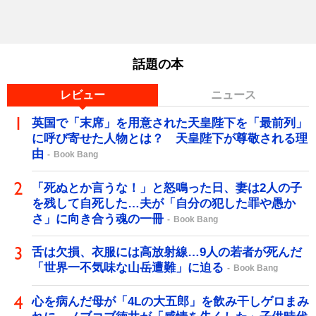
話題の本
レビュー
ニュース
英国で「末席」を用意された天皇陛下を「最前列」
に呼び寄せた人物とは？ 天皇陛下が尊敬される理
由
Book Bang
「死ぬとか言うな！」と怒鳴った日、妻は2人の子
を残して自死した…夫が「自分の犯した罪や愚か
さ」に向き合う魂の一冊
Book Bang
舌は欠損、衣服には高放射線…9人の若者が死んだ
「世界一不気味な山岳遭難」に迫る
Book Bang
心を病んだ母が「4Lの大五郎」を飲み干しゲロまみ