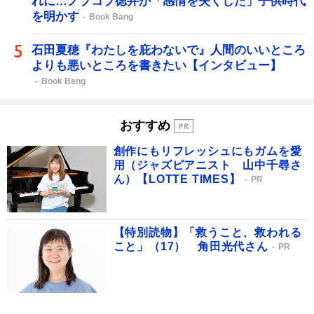
れに…ノブコブ徳井が「感情を失くした」子供時代
を明かす
Book Bang
石田夏穂『わたしを庇わないで』人間のいいところ
よりも悪いところを書きたい【インタビュー】
Book Bang
おすすめ
創作にもリフレッシュにもガムを愛
用（ジャズピアニスト 山中千尋さ
ん）【LOTTE TIMES】
PR
【特別読物】「救うこと、救われる
こと」（17） 角田光代さん
PR