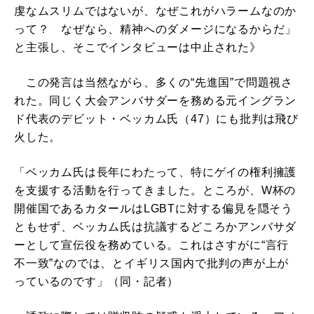
虔なムスリムではないが、なぜこれがハラームなのか
って？ なぜなら、精神へのダメージになるからだ」
と主張し、そこでインタビューは中止された》
この発言は当然ながら、多くの“先進国”で問題視さ
れた。同じく大会アンバサダーを務める元イングラン
ド代表のデビット・ベッカム氏（47）にも批判は飛び
火した。
「ベッカム氏は長年にわたって、特にゲイの権利擁護
を支援する活動を行ってきました。ところが、W杯の
開催国であるカタールはLGBTに対する偏見を隠そう
ともせず、ベッカム氏は抗議するどころかアンバサダ
ーとして宣伝役を務めている。これはさすがに“言行
不一致”なのでは、とイギリス国内で批判の声が上が
っているのです」（同・記者）