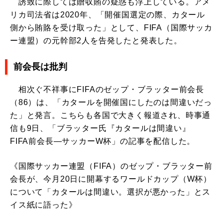
誘致に際しては贈収賄の疑惑も浮上している。アメ
リカ司法省は2020年、「開催国選定の際、カタール
側から賄賂を受け取った」として、FIFA（国際サッカ
ー連盟）の元幹部2人を告発したと発表した。
前会長は批判
相次ぐ不祥事にFIFAのゼップ・ブラッター前会長
（86）は、「カタールを開催国にしたのは間違いだっ
た」と発言。こちらも各国で大きく報道され、時事通
信も9日、「ブラッター氏『カタールは間違い』
FIFA前会長―サッカーW杯」の記事を配信した。
《国際サッカー連盟（FIFA）のゼップ・ブラッター前
会長が、今月20日に開幕するワールドカップ（W杯）
について「カタールは間違い。選択が悪かった」とス
イス紙に語った》