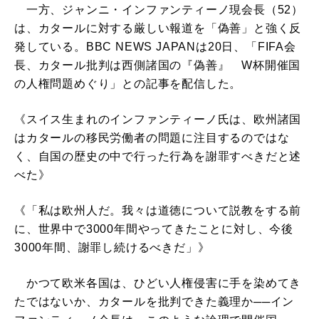
一方、ジャンニ・インファンティーノ現会長（52）
は、カタールに対する厳しい報道を「偽善」と強く反
発している。BBC NEWS JAPANは20日、「FIFA会
長、カタール批判は西側諸国の『偽善』 W杯開催国
の人権問題めぐり」との記事を配信した。
《スイス生まれのインファンティーノ氏は、欧州諸国
はカタールの移民労働者の問題に注目するのではな
く、自国の歴史の中で行った行為を謝罪すべきだと述
べた》
《「私は欧州人だ。我々は道徳について説教をする前
に、世界中で3000年間やってきたことに対し、今後
3000年間、謝罪し続けるべきだ」》
かつて欧米各国は、ひどい人権侵害に手を染めてき
たではないか、カタールを批判できた義理か──イン