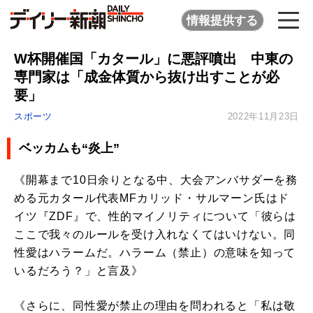
情報提供する
W杯開催国「カタール」に悪評噴出 中東の
専門家は「成金体質から抜け出すことが必
要」
スポーツ
2022年11月23日
ベッカムも“炎上”
《開幕まで10日余りとなる中、大会アンバサダーを務
める元カタール代表MFカリッド・サルマーン氏はド
イツ『ZDF』で、性的マイノリティについて「彼らは
ここで我々のルールを受け入れなくてはいけない。同
性愛はハラームだ。ハラーム（禁止）の意味を知って
いるだろう？」と言及》
《さらに、同性愛が禁止の理由を問われると「私は敬