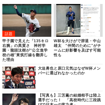
話題
甲子園で見えた「135キロ
W杯を大けがで辞退・中山
右腕」の異質さ 神村学
雄太 “仲間のために”がチ
園・龍頭汰樹が“公立進学
ームに好影響を及ぼす可能
校の雄”東筑打線を翻弄し
性も
た理由
大迫勇也と原口元気はなぜW杯メン
バーに選ばれなかったのか
【写真も】三笘薫の結婚相手は陸上
選手だった！ 「高校時代に三段跳
びで日本一の実力者」