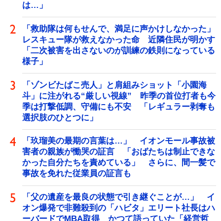
は…」
「救助隊は何もせんで、満足に声かけしなかった」
レスキュー隊が救えなかった命 近隣住民が明かす
「二次被害を出さないのが訓練の鉄則になっている
様子」
「ゾンビたばこ売人」と肩組みショット「小園海
斗」に注がれる“厳しい視線” 昨季の首位打者も今
季は打撃低調、守備にも不安 「レギュラー剥奪も
選択肢のひとつに」
「玖瑠美の最期の言葉は…」 イオンモール事故被
害者の親族が慟哭の証言 「おばたちは制止できな
かった自分たちを責めている」 さらに、間一髪で
事故を免れた従業員の証言も
「父の遺産を最良の状態で引き継ぐことが…」 イ
オン爆発で非難殺到の「ハビタ」エリート社長はハ
ーバードでMBA取得 かつて語っていた「経営哲