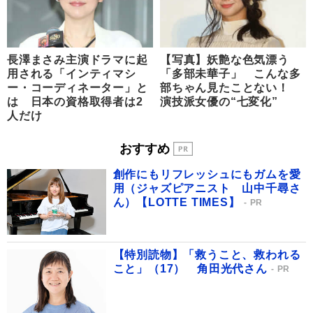
長澤まさみ主演ドラマに起
【写真】妖艶な色気漂う
用される「インティマシ
「多部未華子」 こんな多
ー・コーディネーター」と
部ちゃん見たことない！
は 日本の資格取得者は2
演技派女優の“七変化”
人だけ
おすすめ
創作にもリフレッシュにもガムを愛
用（ジャズピアニスト 山中千尋さ
ん）【LOTTE TIMES】
PR
【特別読物】「救うこと、救われる
こと」（17） 角田光代さん
PR