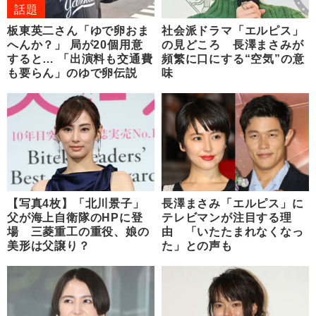
話題
板東英二さん「ゆで卵おま
社会派ドラマ「エルピス」
へんか？」 局が20個用意
の見どころ 長澤まさみが
すると… 「出演料も交通費
頻繁に口にする“空気”の意
も要らん」のゆで卵伝説
味
【写真4枚】「北川景子」
長澤まさみ「エルピス」に
父が海上自衛隊のHPに登
テレビマンが注目する理
場 三菱重工の重役、娘の
由 「いたたまれなくなっ
美形は父譲り？
た」との声も