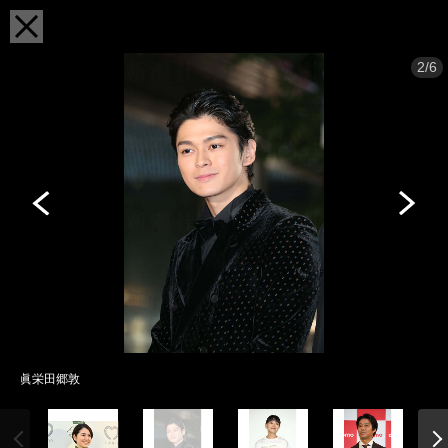
2/6
眞栄田郷敦