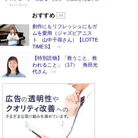
Book Bang
「『火垂るの墓』は、大嘘である」原作者
おすすめ
が抱き続けた“自責の念”とは…「自己憐憫
創作にもリフレッシュにもガ
は描きたくない」監督が徹底的にこだわっ
ムを愛用（ジャズピアニス
たこと（後編） #戦争の記憶
Book Bang
ト 山中千尋さん）【LOTTE
「叱って伸びるやつは、褒めたらもっと伸びる」
TIMES】
PR
俳優・高嶋政伸が家族に教わった“人を育てるコ
ツ”…芸への考え方を明かす
Book Bang
【特別読物】「救うこと、救
われること」（17） 角田光
美輪明宏 晩年の回答を集めた『ほほえんで生き
代さん
るための人生相談』がランクイン［エンターテイ
PR
メントベストセラー］
Book Bang
「宇宙兄弟」最終46巻がベストセラー1位 宇宙
開発への関心を押し上げた18年の物語に幕 特装
版には「宇宙で描かれたマンガ」も収録
Book Bang
友近氏、絶賛！ 鎌倉を舞台に、孤独を抱えた
人々が新たな一歩を踏み出す連作短篇集『海のほ
とりのプラネット』試し読み
Book Bang