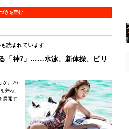
づきを読む
事も読まれています
る「神7」……水泳、新体操、ビリ
か。26
姿を兼ね、
を展開す