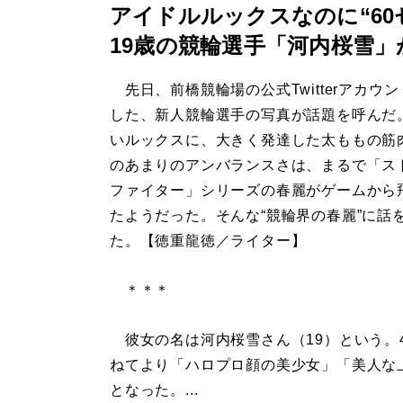
アイドルルックスなのに“6
19歳の競輪選手「河内桜雪
先日、前橋競輪場の公式Twitterアカウ
した、新人競輪選手の写真が話題を呼んだ
いルックスに、大きく発達した太ももの筋
のあまりのアンバランスさは、まるで「ス
ファイター」シリーズの春麗がゲームから
たようだった。そんな“競輪界の春麗”に話
た。【徳重龍徳／ライター】
＊＊＊
彼女の名は河内桜雪さん（19）という。
ねてより「ハロプロ顔の美少女」「美人な
となった。...