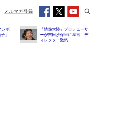
メルマガ登録
マンポ
「情熱大陸」プロデューサ
順子」
ーが吉田沙保里に暴言 デ
.
ィレクター激怒