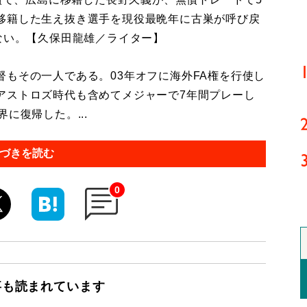
移籍した生え抜き選手を現役最晩年に古巣が呼び戻
ない。【久保田龍雄／ライター】
もその一人である。03年オフに海外FA権を行使し
アストロズ時代も含めてメジャーで7年間プレーし
に復帰した。...
づきを読む
0
事も読まれています