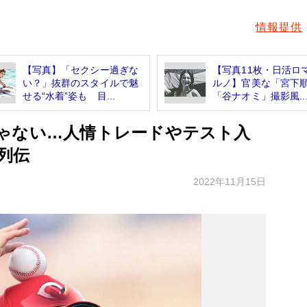
情報提供
【写真】「セクシー過ぎな
【写真11枚・日活ロ
い？」抜群のスタイルで魅
ルノ】官美な「宮下
せる“水着”姿も 目...
「谷ナオミ」撮影風..
ゃない…人情トレードやテスト入
列伝
2022年11月15日