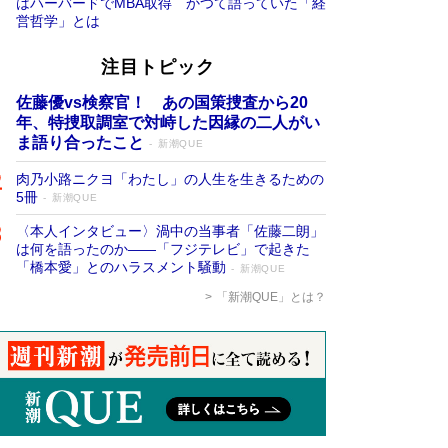
はハーバードでMBA取得 かつて語っていた「経
営哲学」とは
注目トピック
佐藤優vs検察官！ あの国策捜査から20
年、特捜取調室で対峙した因縁の二人がい
ま語り合ったこと
新潮QUE
肉乃小路ニクヨ「わたし」の人生を生きるための
5冊
新潮QUE
〈本人インタビュー〉渦中の当事者「佐藤二朗」
は何を語ったのか――「フジテレビ」で起きた
「橋本愛」とのハラスメント騒動
新潮QUE
「新潮QUE」とは？