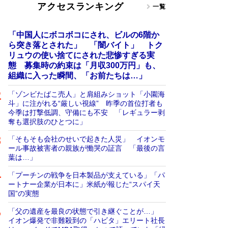
アクセスランキング
一覧
「中国人にボコボコにされ、ビルの6階か
ら突き落とされた」 「闇バイト」 トク
リュウの使い捨てにされた悲惨すぎる実
態 募集時の約束は「月収300万円」も、
組織に入った瞬間、「お前たちは…」
「ゾンビたばこ売人」と肩組みショット「小園海
斗」に注がれる“厳しい視線” 昨季の首位打者も
今季は打撃低調、守備にも不安 「レギュラー剥
奪も選択肢のひとつに」
「そもそも会社のせいで起きた人災」 イオンモ
ール事故被害者の親族が慟哭の証言 「最後の言
葉は…」
「プーチンの戦争を日本製品が支えている」「パ
ートナー企業が日本に」米紙が報じた“スパイ天
国”の実態
「父の遺産を最良の状態で引き継ぐことが…」
イオン爆発で非難殺到の「ハビタ」エリート社長