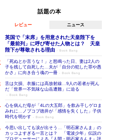
話題の本
レビュー
ニュース
英国で「末席」を用意された天皇陛下を
「最前列」に呼び寄せた人物とは？ 天皇
陛下が尊敬される理由
Book Bang
「死ぬとか言うな！」と怒鳴った日、妻は2人の
子を残して自死した…夫が「自分の犯した罪や愚
かさ」に向き合う魂の一冊
Book Bang
舌は欠損、衣服には高放射線…9人の若者が死ん
だ「世界一不気味な山岳遭難」に迫る
Book Bang
心を病んだ母が「4Lの大五郎」を飲み干しゲロま
みれに…ノブコブ徳井が「感情を失くした」子供
時代を明かす
Book Bang
今思い出しても涙が出そう…「明石家さんま」の
カッコよすぎる一言とは？ 「電波少年」伝説の
プロデューサーによる『人間・明石家さんま』評