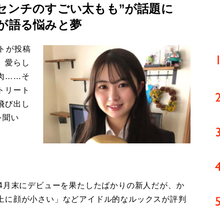
0センチのすごい太もも”が話題に
」が語る悩みと夢
ントが投稿
。愛らし
肉……そ
トリート
飛び出し
を聞い
4月末にデビューを果たしたばかりの新人だが、か
上に顔が小さい」などアイドル的なルックスが評判