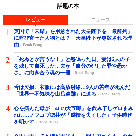
話題の本
レビュー
ニュース
英国で「末席」を用意された天皇陛下を「最前列」
に呼び寄せた人物とは？ 天皇陛下が尊敬される理
由
Book Bang
「死ぬとか言うな！」と怒鳴った日、妻は2人の子
を残して自死した…夫が「自分の犯した罪や愚か
さ」に向き合う魂の一冊
Book Bang
舌は欠損、衣服には高放射線…9人の若者が死んだ
「世界一不気味な山岳遭難」に迫る
Book Bang
心を病んだ母が「4Lの大五郎」を飲み干しゲロまみ
れに…ノブコブ徳井が「感情を失くした」子供時代
を明かす
Book Bang