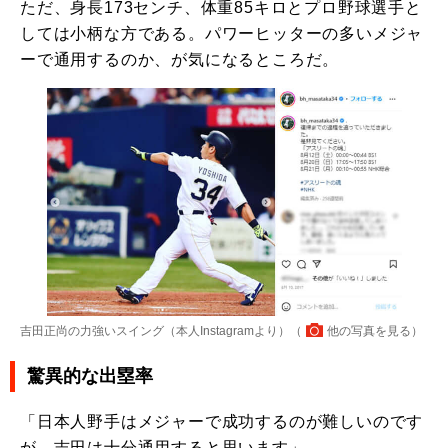
ただ、身長173センチ、体重85キロとプロ野球選手と
しては小柄な方である。パワーヒッターの多いメジャ
ーで通用するのか、が気になるところだ。
吉田正尚の力強いスイング（本人Instagramより）（
他の写真を見る
）
驚異的な出塁率
「日本人野手はメジャーで成功するのが難しいのです
が、吉田は十分通用すると思います」