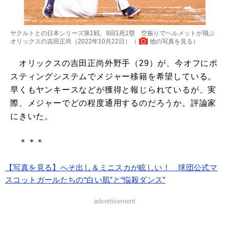
ヤクルトとの日本シリーズ第1戦、9回1死1塁 空振りでヘルメットが飛ぶ
オリックスの吉田正尚（2022年10月22日）（
他の写真を見る
）
オリックスの吉田正尚外野手（29）が、今オフにポ
スティングシステムでメジャー移籍を希望している。
早くもヤンキースなどが獲得と報じられているが、実
際、メジャーでどの程度通用するのだろうか。評論家
にきいた。
＊＊＊
【写真を見る】へそ出し＆ミニスカが眩しい！ 球団公式マ
スコットガールたちの“白い肌”と“悩殺ダンス”
advertisement