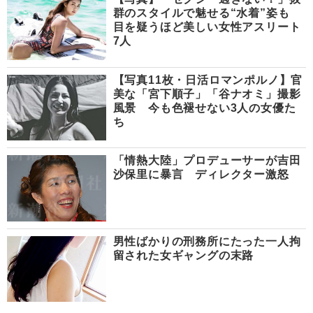
群のスタイルで魅せる“水着”姿も
目を疑うほど美しい女性アスリート
7人
【写真11枚・日活ロマンポルノ】官
美な「宮下順子」「谷ナオミ」撮影
風景 今も色褪せない3人の女優た
ち
「情熱大陸」プロデューサーが吉田
沙保里に暴言 ディレクター激怒
男性ばかりの刑務所にたった一人拘
留された女ギャングの末路