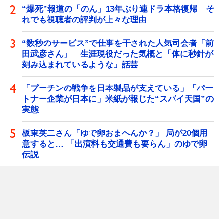
“爆死”報道の「のん」13年ぶり連ドラ本格復帰 そ
れでも視聴者の評判が上々な理由
“数秒のサービス”で仕事を干された人気司会者「前
田武彦さん」 生涯現役だった気概と「体に秒針が
刻み込まれているような」話芸
「プーチンの戦争を日本製品が支えている」「パー
トナー企業が日本に」米紙が報じた“スパイ天国”の
実態
板東英二さん「ゆで卵おまへんか？」 局が20個用
意すると… 「出演料も交通費も要らん」のゆで卵
伝説