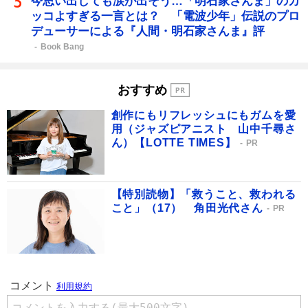
今思い出しても涙が出そう…「明石家さんま」のカ
ッコよすぎる一言とは？ 「電波少年」伝説のプロ
デューサーによる『人間・明石家さんま』評
Book Bang
おすすめ
創作にもリフレッシュにもガムを愛
用（ジャズピアニスト 山中千尋さ
ん）【LOTTE TIMES】
PR
【特別読物】「救うこと、救われる
こと」（17） 角田光代さん
PR