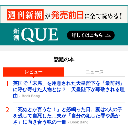
話題の本
レビュー
ニュース
英国で「末席」を用意された天皇陛下を「最前列」
に呼び寄せた人物とは？ 天皇陛下が尊敬される理
由
Book Bang
「死ぬとか言うな！」と怒鳴った日、妻は2人の子
を残して自死した…夫が「自分の犯した罪や愚か
さ」に向き合う魂の一冊
Book Bang