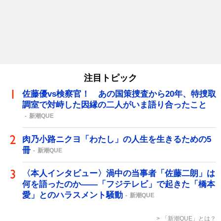
注目トピック
佐藤優vs検察官！ あの国策捜査から20年、特捜取
調室で対峙した因縁の二人がいま語り合ったこと
新潮QUE
肉乃小路ニクヨ「わたし」の人生を生きるための5
冊
新潮QUE
〈本人インタビュー〉渦中の当事者「佐藤二朗」は
何を語ったのか――「フジテレビ」で起きた「橋本
愛」とのハラスメント騒動
新潮QUE
「新潮QUE」とは？