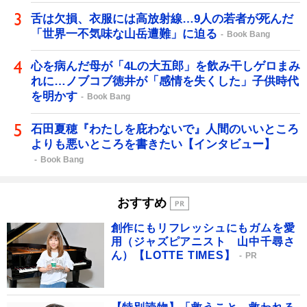
舌は欠損、衣服には高放射線…9人の若者が死んだ
「世界一不気味な山岳遭難」に迫る
Book Bang
心を病んだ母が「4Lの大五郎」を飲み干しゲロまみ
れに…ノブコブ徳井が「感情を失くした」子供時代
を明かす
Book Bang
石田夏穂『わたしを庇わないで』人間のいいところ
よりも悪いところを書きたい【インタビュー】
Book Bang
おすすめ
創作にもリフレッシュにもガムを愛
用（ジャズピアニスト 山中千尋さ
ん）【LOTTE TIMES】
PR