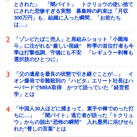
とされた」 「闇バイト」 トクリュウの使い捨て
にされた悲惨すぎる実態 募集時の約束は「月収
300万円」も、組織に入った瞬間、「お前たち
は…」
「ゾンビたばこ売人」と肩組みショット「小園海
斗」に注がれる“厳しい視線” 昨季の首位打者も今
季は打撃低調、守備にも不安 「レギュラー剥奪も
選択肢のひとつに」
「父の遺産を最良の状態で引き継ぐことが…」 イ
オン爆発で非難殺到の「ハビタ」エリート社長はハ
ーバードでMBA取得 かつて語っていた「経営哲
学」とは
「中国人30人ほどに捕まって、素手や棒でめった打
ちに…」 「闇バイト」逃亡者が語った「トクリュ
ウ」からの脱出“恐怖の瞬間” 入れ墨男に浴びせら
れた“脅しの言葉”とは