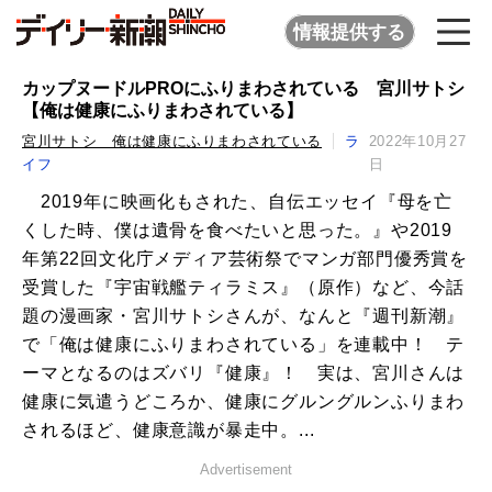
情報提供する
カップヌードルPROにふりまわされている 宮川サトシ
【俺は健康にふりまわされている】
宮川サトシ 俺は健康にふりまわされている
ラ
2022年10月27
イフ
日
2019年に映画化もされた、自伝エッセイ『母を亡
くした時、僕は遺骨を食べたいと思った。』や2019
年第22回文化庁メディア芸術祭でマンガ部門優秀賞を
受賞した『宇宙戦艦ティラミス』（原作）など、今話
題の漫画家・宮川サトシさんが、なんと『週刊新潮』
で「俺は健康にふりまわされている」を連載中！ テ
ーマとなるのはズバリ『健康』！ 実は、宮川さんは
健康に気遣うどころか、健康にグルングルンふりまわ
されるほど、健康意識が暴走中。...
Advertisement