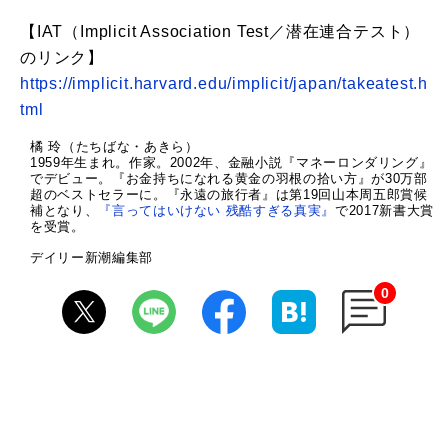
【IAT（Implicit Association Test／潜在連合テスト）
のリンク】
https://implicit.harvard.edu/implicit/japan/takeatest.h
tml
橘 玲（たちばな・あきら）
1959年生まれ。作家。2002年、金融小説『マネーロンダリング』
でデビュー。『お金持ちになれる黄金の羽根の拾い方』が30万部
超のベストセラーに。『永遠の旅行者』は第19回山本周五郎賞候
補となり、
『言ってはいけない 残酷すぎる真実』
で2017新書大賞
を受賞。
デイリー新潮編集部
0