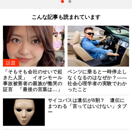
こんな記事も読まれています
話題
「そもそも会社のせいで起
ベンツに乗ると一時停止し
きた人災」 イオンモール
なくなるのはなぜか？――
事故被害者の親族が慟哭の
社会心理学者の実験でわか
証言 「最後の言葉は…」
ったこと
サイコパスは遺伝が8割？ 遺伝に
まつわる「言ってはいけない」タブ
ー