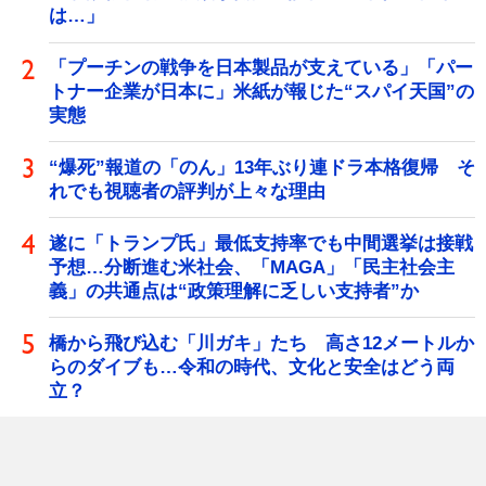
は…」
「プーチンの戦争を日本製品が支えている」「パー
トナー企業が日本に」米紙が報じた“スパイ天国”の
実態
“爆死”報道の「のん」13年ぶり連ドラ本格復帰 そ
れでも視聴者の評判が上々な理由
遂に「トランプ氏」最低支持率でも中間選挙は接戦
予想…分断進む米社会、「MAGA」「民主社会主
義」の共通点は“政策理解に乏しい支持者”か
橋から飛び込む「川ガキ」たち 高さ12メートルか
らのダイブも…令和の時代、文化と安全はどう両
立？