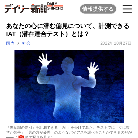
情報提供する
あなたの心に潜む偏見について、計測できる
IAT（潜在連合テスト）とは？
国内
社会
2022年10月27日
「無意識の差別」を計測できる「IAT」を受けてみた。テストでは「女は数
学が苦手」「男の方が優秀」のようなバイアスを調べることができるのだが
――（
他の写真を見る
）