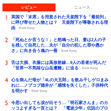
レビュー
ニュース
英国で「末席」を用意された天皇陛下を「最前列」
に呼び寄せた人物とは？ 天皇陛下が尊敬される理
由
Book Bang
「死ぬとか言うな！」と怒鳴った日、妻は2人の子
を残して自死した…夫が「自分の犯した罪や愚か
さ」に向き合う魂の一冊
Book Bang
舌は欠損、衣服には高放射線…9人の若者が死んだ
「世界一不気味な山岳遭難」に迫る
Book Bang
心を病んだ母が「4Lの大五郎」を飲み干しゲロまみ
れに…ノブコブ徳井が「感情を失くした」子供時代
を明かす
Book Bang
今思い出しても涙が出そう…「明石家さんま」のカ
ッコよすぎる一言とは？ 「電波少年」伝説のプロ