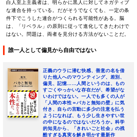
白人至上主義者は、明らかに黒人に対してネガティブ
な連合を持っている。だがそうでなくても、一定の条
件下でこうした連合がつくられる可能性がある。脳
は、「リベラル」の原則に従って進化してきたわけで
はない。問題は、両者を見分ける方法がないことだ。
誰一人として偏見から自由ではない
正義のウラに潜む快感、善意の名を借
りた他人へのマウンティング、差別、
偏見、記憶……人間というのは、もの
すごくやっかいな存在だが、希望がな
いわけではない。一人でも多くの人が
「人間の本性＝バカと無知の壁」に気
付き、自らの言動に多少の注意を払う
ようになれば、もう少し生きやすい世
の中になるのではないだろうか。科学
的知見から、「きれいごと社会」の残
酷すぎる真実を解き明かす最新作