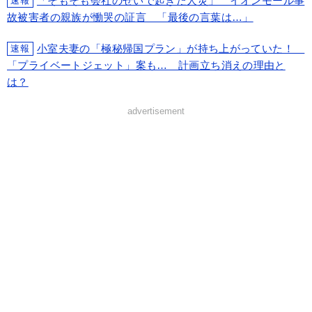
「そもそも会社のせいで起きた人災」 イオンモール事
速報
故被害者の親族が慟哭の証言 「最後の言葉は…」
小室夫妻の「極秘帰国プラン」が持ち上がっていた！
速報
「プライベートジェット」案も… 計画立ち消えの理由と
は？
advertisement