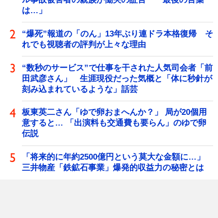
は…」
“爆死”報道の「のん」13年ぶり連ドラ本格復帰 そ
れでも視聴者の評判が上々な理由
“数秒のサービス”で仕事を干された人気司会者「前
田武彦さん」 生涯現役だった気概と「体に秒針が
刻み込まれているような」話芸
板東英二さん「ゆで卵おまへんか？」 局が20個用
意すると… 「出演料も交通費も要らん」のゆで卵
伝説
「将来的に年約2500億円という莫大な金額に…」
三井物産「鉄鉱石事業」爆発的収益力の秘密とは