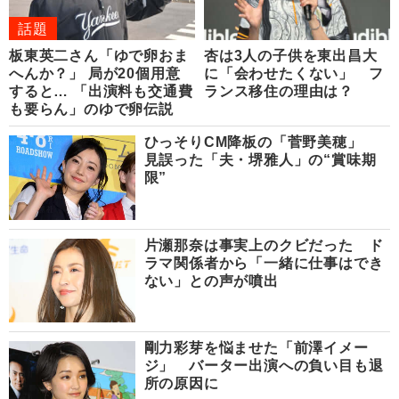
話題
板東英二さん「ゆで卵おま
杏は3人の子供を東出昌大
へんか？」 局が20個用意
に「会わせたくない」 フ
すると… 「出演料も交通費
ランス移住の理由は？
も要らん」のゆで卵伝説
ひっそりCM降板の「菅野美穂」
見誤った「夫・堺雅人」の“賞味期
限”
片瀬那奈は事実上のクビだった ド
ラマ関係者から「一緒に仕事はでき
ない」との声が噴出
剛力彩芽を悩ませた「前澤イメー
ジ」 バーター出演への負い目も退
所の原因に