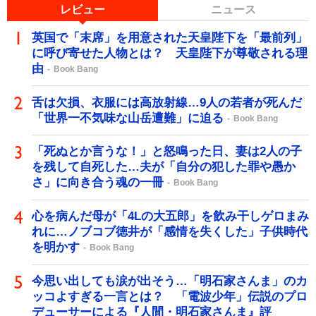
レビュー
ニュース
英国で「末席」を用意された天皇陛下を「最前列」
に呼び寄せた人物とは？ 天皇陛下が尊敬される理
由
Book Bang
舌は欠損、衣服には高放射線…9人の若者が死んだ
「世界一不気味な山岳遭難」に迫る
Book Bang
「死ぬとか言うな！」と怒鳴った日、妻は2人の子
を残して自死した…夫が「自分の犯した罪や愚か
さ」に向き合う魂の一冊
Book Bang
心を病んだ母が「4Lの大五郎」を飲み干しゲロまみ
れに…ノブコブ徳井が「感情を失くした」子供時代
を明かす
Book Bang
今思い出しても涙が出そう…「明石家さんま」のカ
ッコよすぎる一言とは？ 「電波少年」伝説のプロ
デューサーによる『人間・明石家さんま』評