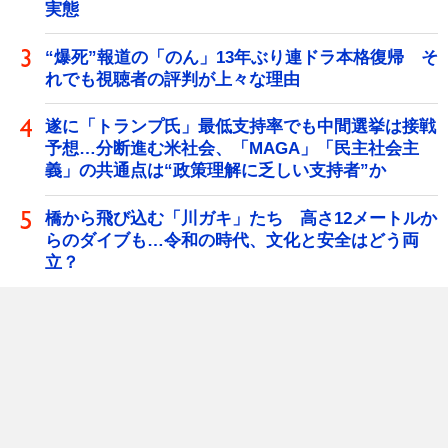
実態
“爆死”報道の「のん」13年ぶり連ドラ本格復帰 そ
れでも視聴者の評判が上々な理由
遂に「トランプ氏」最低支持率でも中間選挙は接戦
予想…分断進む米社会、「MAGA」「民主社会主
義」の共通点は“政策理解に乏しい支持者”か
橋から飛び込む「川ガキ」たち 高さ12メートルか
らのダイブも…令和の時代、文化と安全はどう両
立？