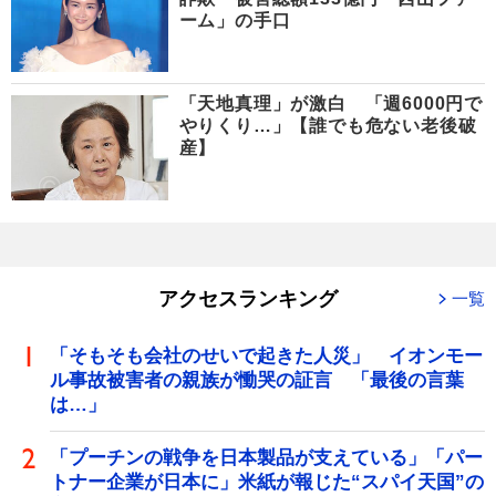
ーム」の手口
「天地真理」が激白 「週6000円で
やりくり…」【誰でも危ない老後破
産】
アクセスランキング
一覧
「そもそも会社のせいで起きた人災」 イオンモー
ル事故被害者の親族が慟哭の証言 「最後の言葉
は…」
「プーチンの戦争を日本製品が支えている」「パー
トナー企業が日本に」米紙が報じた“スパイ天国”の