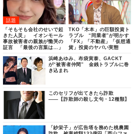
話題
「そもそも会社のせいで起
TKO「木本」の巨額投資ト
きた人災」 イオンモール
ラブル “同業者”が明かす
事故被害者の親族が慟哭の
「FX」「不動産」「仮想通
証言 「最後の言葉は…」
貨」投資のヤバい実態
浜崎あゆみ、布袋寅泰、GACKT
が“被害者仲間” 金銭トラブルに巻
き込まれ
このセリフが出てきたら詐欺
――【詐欺師の殺し文句・12種類】
「紗栄子」が広告塔を務めた桃農園
詐欺 被害総額133億円「西山ファ