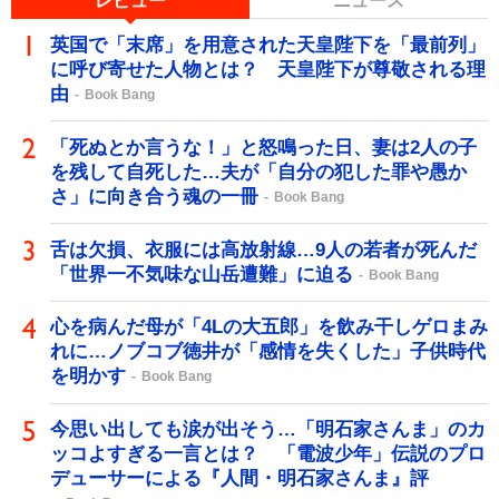
レビュー
ニュース
英国で「末席」を用意された天皇陛下を「最前列」
に呼び寄せた人物とは？ 天皇陛下が尊敬される理
由
Book Bang
「死ぬとか言うな！」と怒鳴った日、妻は2人の子
を残して自死した…夫が「自分の犯した罪や愚か
さ」に向き合う魂の一冊
Book Bang
舌は欠損、衣服には高放射線…9人の若者が死んだ
「世界一不気味な山岳遭難」に迫る
Book Bang
心を病んだ母が「4Lの大五郎」を飲み干しゲロまみ
れに…ノブコブ徳井が「感情を失くした」子供時代
を明かす
Book Bang
今思い出しても涙が出そう…「明石家さんま」のカ
ッコよすぎる一言とは？ 「電波少年」伝説のプロ
デューサーによる『人間・明石家さんま』評