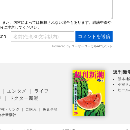
週刊新
熊本地
小室さ
ヒール
｜
エンタメ
｜
ライフ
ガ
｜
ドクター新潮
作権・リンク
｜
ご購入
｜
免責事項
会社新潮社