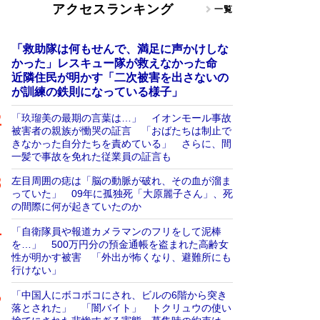
アクセスランキング
一覧
「救助隊は何もせんで、満足に声かけしな
かった」レスキュー隊が救えなかった命
近隣住民が明かす「二次被害を出さないの
が訓練の鉄則になっている様子」
「玖瑠美の最期の言葉は…」 イオンモール事故
被害者の親族が慟哭の証言 「おばたちは制止で
きなかった自分たちを責めている」 さらに、間
一髪で事故を免れた従業員の証言も
左目周囲の痣は「脳の動脈が破れ、その血が溜ま
っていた」 09年に孤独死「大原麗子さん」、死
の間際に何が起きていたのか
「自衛隊員や報道カメラマンのフリをして泥棒
を…」 500万円分の預金通帳を盗まれた高齢女
性が明かす被害 「外出が怖くなり、避難所にも
行けない」
「中国人にボコボコにされ、ビルの6階から突き
落とされた」 「闇バイト」 トクリュウの使い