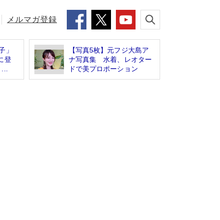
メルマガ登録
子」
【写真5枚】元フジ大島ア
に登
ナ写真集 水着、レオター
..
ドで美プロポーション