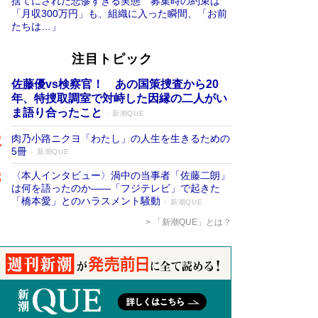
捨てにされた悲惨すぎる実態 募集時の約束は
「月収300万円」も、組織に入った瞬間、「お前
たちは…」
注目トピック
佐藤優vs検察官！ あの国策捜査から20
年、特捜取調室で対峙した因縁の二人がい
ま語り合ったこと
新潮QUE
肉乃小路ニクヨ「わたし」の人生を生きるための
5冊
新潮QUE
〈本人インタビュー〉渦中の当事者「佐藤二朗」
は何を語ったのか――「フジテレビ」で起きた
「橋本愛」とのハラスメント騒動
新潮QUE
「新潮QUE」とは？