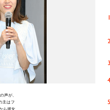
の声が、
の主はフ
から彼女