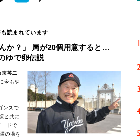
事も読まれています
んか？」 局が20個用意すると…
のゆで卵伝説
板東英二
に今もや
ゴンズで
績と共に
ソードで
活躍の場を