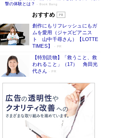
撃の体験とは？
Book Bang
追悼・東野圭吾さん 週間ベストセラーラ
おすすめ
ンキングに『容疑者Xの献身』『白夜行』
創作にもリフレッシュにもガ
など代表作が並ぶ［文庫ベストセラー］
ムを愛用（ジャズピアニス
Book Bang
ト 山中千尋さん）【LOTTE
73歳でも働くしかない 「老後レス時代」に交通
TIMES】
PR
誘導員の独白が話題
Book Bang
【特別読物】「救うこと、救
「なんで？ そんな馬鹿な……」90歳になった作
われること」（17） 角田光
家・阿刀田高さんが、ひとり暮らしの生活を明か
代さん
す
PR
Book Bang
竹内由恵の前に現れた「テレビ観ないんだよね
ぇ」という男性…夫を選んでテレ朝退社したワケ
Book Bang
和田秀樹の70代、80代向け新書がベスト3を独
占 上半期1位にも選出［新書ベストセラー］
Book Bang