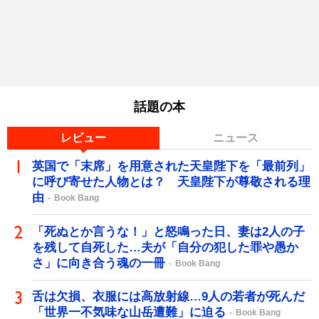
話題の本
レビュー
ニュース
英国で「末席」を用意された天皇陛下を「最前列」
に呼び寄せた人物とは？ 天皇陛下が尊敬される理
由
Book Bang
「死ぬとか言うな！」と怒鳴った日、妻は2人の子
を残して自死した…夫が「自分の犯した罪や愚か
さ」に向き合う魂の一冊
Book Bang
舌は欠損、衣服には高放射線…9人の若者が死んだ
「世界一不気味な山岳遭難」に迫る
Book Bang