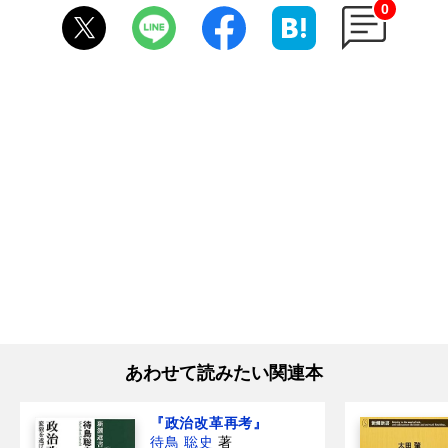
0
あわせて読みたい関連本
『政治改革再考』
待鳥 聡史
著