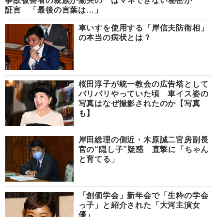
事故被害者の親族が慟哭の
はマネできない秘密が
証言 「最後の言葉は…」
車いすを使用する「岸信夫防衛相」
の本当の病状とは？
桜田淳子が統一教会の広告塔として
バリバリやっていた頃 車イス姿の
写真はなぜ撮影されたのか【写真
も】
岸田総理の側近・木原誠二官房副長
官の“隠し子”疑惑 直撃に「ちゃん
と育てる」
「創価学会」新年会で「生粋の学会
っ子」と紹介された「大河主演女
優」