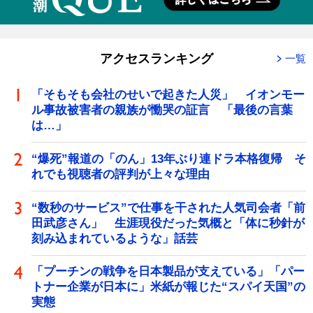
アクセスランキング
一覧
「そもそも会社のせいで起きた人災」 イオンモー
ル事故被害者の親族が慟哭の証言 「最後の言葉
は…」
“爆死”報道の「のん」13年ぶり連ドラ本格復帰 そ
れでも視聴者の評判が上々な理由
“数秒のサービス”で仕事を干された人気司会者「前
田武彦さん」 生涯現役だった気概と「体に秒針が
刻み込まれているような」話芸
「プーチンの戦争を日本製品が支えている」「パー
トナー企業が日本に」米紙が報じた“スパイ天国”の
実態