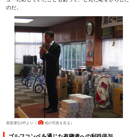
のだ。
葉梨康弘HPより（
他の写真を見る
）
ゴルフコンペを通じた有権者への利益供与