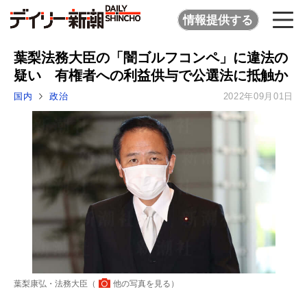
情報提供する
葉梨法務大臣の「闇ゴルフコンペ」に違法の
疑い 有権者への利益供与で公選法に抵触か
国内
政治
2022年09月01日
葉梨康弘・法務大臣（
他の写真を見る
）