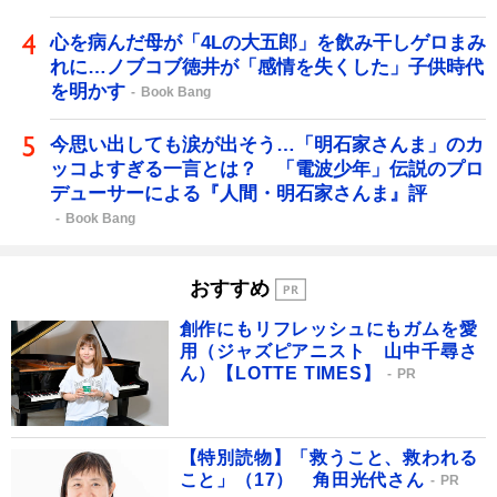
心を病んだ母が「4Lの大五郎」を飲み干しゲロまみ
れに…ノブコブ徳井が「感情を失くした」子供時代
を明かす
Book Bang
今思い出しても涙が出そう…「明石家さんま」のカ
ッコよすぎる一言とは？ 「電波少年」伝説のプロ
デューサーによる『人間・明石家さんま』評
Book Bang
おすすめ
創作にもリフレッシュにもガムを愛
用（ジャズピアニスト 山中千尋さ
ん）【LOTTE TIMES】
PR
【特別読物】「救うこと、救われる
こと」（17） 角田光代さん
PR