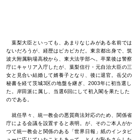
葉梨大臣といっても、あまりなじみがある名前では
ないだろうが、経歴はピカピカだ。東京都出身で、筑
波大附属駒場高校から、東大法学部へ。卒業後は警察
庁にキャリア入庁したが、葉梨信行・元自治大臣の三
女と見合い結婚して婿養子となり、後に退官。岳父の
秘書を経て茨城3区の地盤を継ぎ、2003年に初当選し
た。岸田派に属し、当選6回にして初入閣を果たした
のである。
就任早々、統一教会の悪質商法対応のため、関係省
庁による会議を設置すると表明。が、そのご本人がか
つて統一教会と関係のある「世界日報」紙のインタビ
ューに応じていたこともあって、とんだ恥をさらした