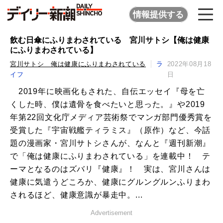
情報提供する
飲む日傘にふりまわされている 宮川サトシ【俺は健康
にふりまわされている】
宮川サトシ 俺は健康にふりまわされている
ラ
2022年08月18
イフ
日
2019年に映画化もされた、自伝エッセイ『母を亡
くした時、僕は遺骨を食べたいと思った。』や2019
年第22回文化庁メディア芸術祭でマンガ部門優秀賞を
受賞した『宇宙戦艦ティラミス』（原作）など、今話
題の漫画家・宮川サトシさんが、なんと『週刊新潮』
で「俺は健康にふりまわされている」を連載中！ テ
ーマとなるのはズバリ『健康』！ 実は、宮川さんは
健康に気遣うどころか、健康にグルングルンふりまわ
されるほど、健康意識が暴走中。...
Advertisement