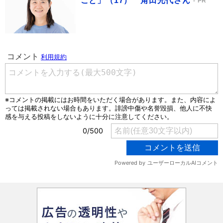
こと」（17） 角田光代さん
PR