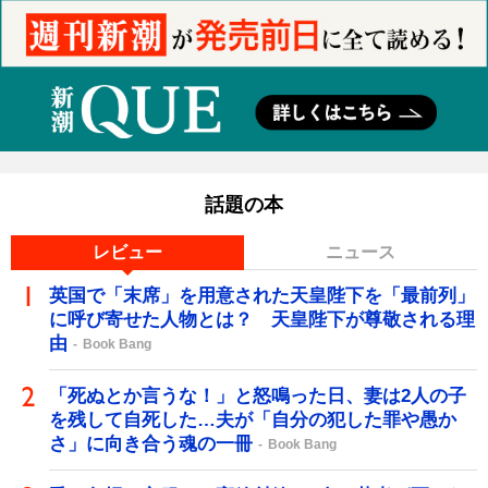
話題の本
レビュー
ニュース
英国で「末席」を用意された天皇陛下を「最前列」
に呼び寄せた人物とは？ 天皇陛下が尊敬される理
由
Book Bang
「死ぬとか言うな！」と怒鳴った日、妻は2人の子
を残して自死した…夫が「自分の犯した罪や愚か
さ」に向き合う魂の一冊
Book Bang