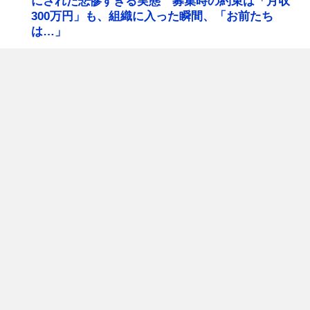
にされた悲惨すぎる実態 募集時の約束は「月収
300万円」も、組織に入った瞬間、「お前たち
は…」