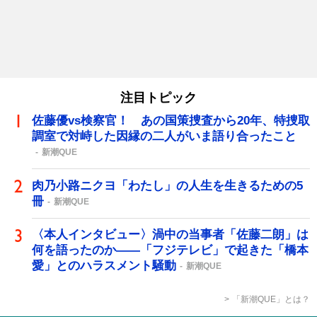
注目トピック
佐藤優vs検察官！ あの国策捜査から20年、特捜取
調室で対峙した因縁の二人がいま語り合ったこと
新潮QUE
肉乃小路ニクヨ「わたし」の人生を生きるための5
冊
新潮QUE
〈本人インタビュー〉渦中の当事者「佐藤二朗」は
何を語ったのか――「フジテレビ」で起きた「橋本
愛」とのハラスメント騒動
新潮QUE
「新潮QUE」とは？