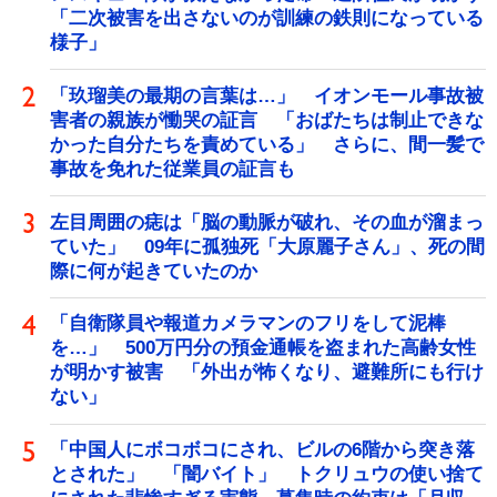
「二次被害を出さないのが訓練の鉄則になっている
様子」
「玖瑠美の最期の言葉は…」 イオンモール事故被
害者の親族が慟哭の証言 「おばたちは制止できな
かった自分たちを責めている」 さらに、間一髪で
事故を免れた従業員の証言も
左目周囲の痣は「脳の動脈が破れ、その血が溜まっ
ていた」 09年に孤独死「大原麗子さん」、死の間
際に何が起きていたのか
「自衛隊員や報道カメラマンのフリをして泥棒
を…」 500万円分の預金通帳を盗まれた高齢女性
が明かす被害 「外出が怖くなり、避難所にも行け
ない」
「中国人にボコボコにされ、ビルの6階から突き落
とされた」 「闇バイト」 トクリュウの使い捨て