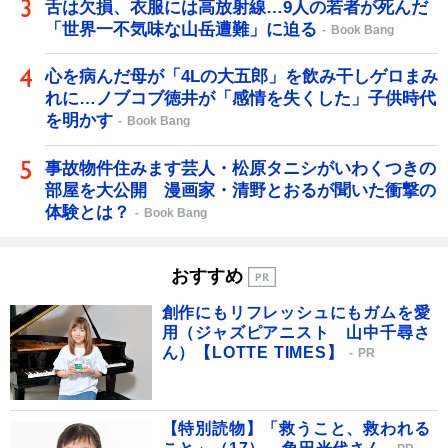
舌は欠損、衣服には高放射線…9人の若者が死んだ
「世界一不気味な山岳遭難」に迫る
Book Bang
心を病んだ母が「4Lの大五郎」を飲み干しゲロまみ
れに…ノブコブ徳井が「感情を失くした」子供時代
を明かす
Book Bang
事故物件住みます芸人・松原タニシがいわくつきの
部屋を大公開 漫画家・清野とおるが聞いた衝撃の
体験とは？
Book Bang
おすすめ
創作にもリフレッシュにもガムを愛
用（ジャズピアニスト 山中千尋さ
ん）【LOTTE TIMES】
PR
【特別読物】「救うこと、救われる