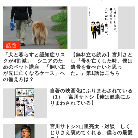
話題
「犬と暮らすと認知症リス
【無料立ち読み】宮川さと
クが4割減」 シニアのた
し『母を亡くした時、僕は
めのペット講座 「飼い主
遺骨を食べたいと思っ
が先に亡くなるケース」へ
た。』第1話はこちら
の備え方は？
自著の映画化にふりまわされている
（1） 宮川サトシ【俺は健康にふ
りまわされている】
宮川サトシ×山里亮太・対談 しく
じりさえ褒めてくれる、僕らの最愛