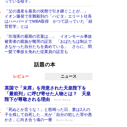
っている様子」
「父の遺産を最良の状態で引き継ぐことが…」
イオン爆発で非難殺到の「ハビタ」エリート社長
はハーバードでMBA取得 かつて語っていた「経
営哲学」とは
「玖瑠美の最期の言葉は…」 イオンモール事故
被害者の親族が慟哭の証言 「おばたちは制止で
きなかった自分たちを責めている」 さらに、間
一髪で事故を免れた従業員の証言も
話題の本
レビュー
ニュース
英国で「末席」を用意された天皇陛下を
「最前列」に呼び寄せた人物とは？ 天皇
陛下が尊敬される理由
Book Bang
「死ぬとか言うな！」と怒鳴った日、妻は2人の
子を残して自死した…夫が「自分の犯した罪や愚
かさ」に向き合う魂の一冊
Book Bang