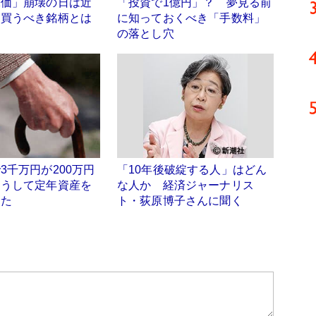
株価」崩壊の日は近
「投資で1億円」？ 夢見る前
ま買うべき銘柄とは
に知っておくべき「手数料」
の落とし穴
3千万円が200万円
「10年後破綻する人」はどん
こうして定年資産を
な人か 経済ジャーナリス
した
ト・荻原博子さんに聞く