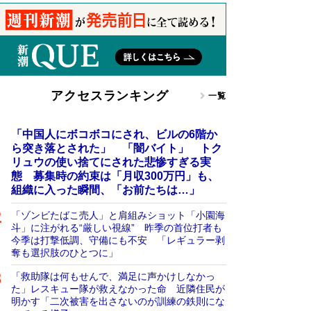
アクセスランキング
一覧
「中国人にボコボコにされ、ビルの6階か
ら突き落とされた」 「闇バイト」 トク
リュウの使い捨てにされた悲惨すぎる実
態 募集時の約束は「月収300万円」も、
組織に入った瞬間、「お前たちは…」
「ゾンビたばこ売人」と肩組みショット「小園海
斗」に注がれる“厳しい視線” 昨季の首位打者も
今季は打撃低調、守備にも不安 「レギュラー剥
奪も選択肢のひとつに」
「救助隊は何もせんで、満足に声かけしなかっ
た」レスキュー隊が救えなかった命 近隣住民が
明かす「二次被害を出さないのが訓練の鉄則にな