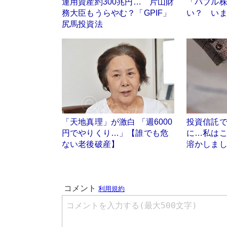
運用資産約300兆円… 片山財
「バブル
務大臣もうらやむ？「GPIF」
い？ い
尻馬投資法
「天地真理」が激白 「週6000
投資信託で
円でやりくり…」【誰でも危
に…私は
ない老後破産】
溶かしま