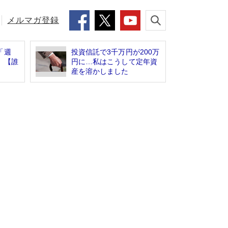
メルマガ登録
「週
投資信託で3千万円が200万
」【誰
円に…私はこうして定年資
産を溶かしました