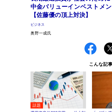
中金バリューインベストメン
【佐藤優の頂上対決】
ビジネス
奥野一成氏
こんな記
話題