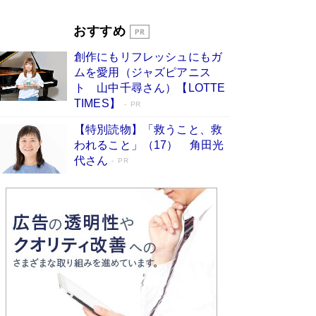
Book Bang
「『火垂るの墓』は、大嘘である」原作者が抱き
おすすめ
続けた“自責の念”とは…「自己憐憫は描きたくな
い」監督が徹底的にこだわったこと（後編） #
創作にもリフレッシュにもガ
戦争の記憶
Book Bang
ムを愛用（ジャズピアニス
ト 山中千尋さん）【LOTTE
TIMES】
PR
【特別読物】「救うこと、救
われること」（17） 角田光
代さん
PR