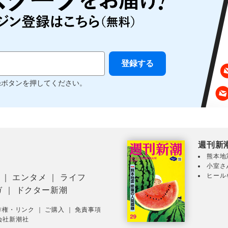
録ボタンを押してください。
週刊新
熊本地
小室さ
ヒール
｜
エンタメ
｜
ライフ
ガ
｜
ドクター新潮
作権・リンク
｜
ご購入
｜
免責事項
会社新潮社