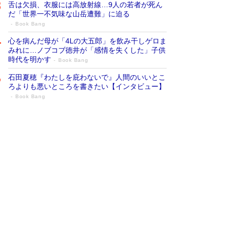
舌は欠損、衣服には高放射線…9人の若者が死ん
だ「世界一不気味な山岳遭難」に迫る
Book Bang
心を病んだ母が「4Lの大五郎」を飲み干しゲロま
みれに…ノブコブ徳井が「感情を失くした」子供
時代を明かす
Book Bang
石田夏穂『わたしを庇わないで』人間のいいとこ
ろよりも悪いところを書きたい【インタビュー】
Book Bang
73歳でも働くしかない 「老後レス時代」
に交通誘導員の独白が話題
Book Bang
「なんで？ そんな馬鹿な……」90歳になった作
家・阿刀田高さんが、ひとり暮らしの生活を明か
す
Book Bang
追悼・東野圭吾さん 週間ベストセラーランキン
グに『容疑者Xの献身』『白夜行』など代表作が
並ぶ［文庫ベストセラー］
Book Bang
和田秀樹の70代、80代向け新書がベスト3を独
占 上半期1位にも選出［新書ベストセラー］