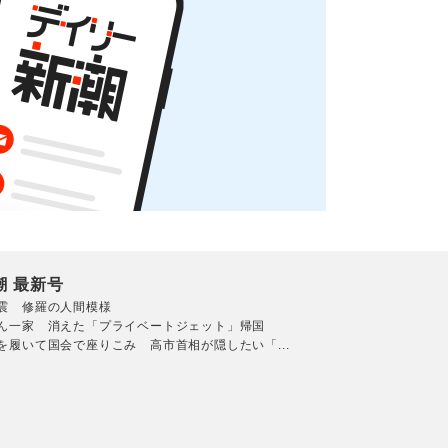
潮 最新号
震 修羅の人間模様
ん一家 消えた「プライベートジェット」帰国
を履いて国会で座りこみ 高市首相が隠したい「...