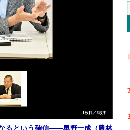
1枚目／3枚中
なるという確信――奥野一成（農林