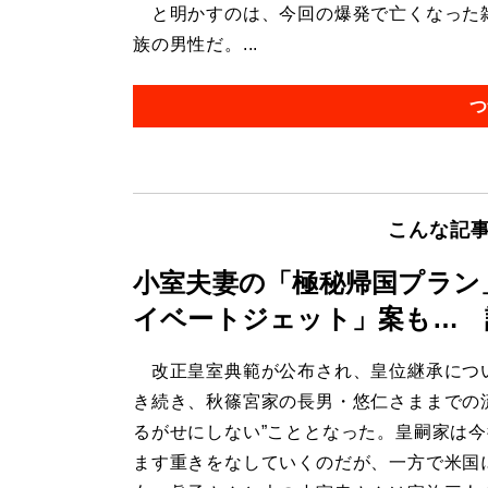
と明かすのは、今回の爆発で亡くなった雑
族の男性だ。...
つ
こんな記
小室夫妻の「極秘帰国プラン
イベートジェット」案も… 
改正皇室典範が公布され、皇位継承につ
き続き、秋篠宮家の長男・悠仁さままでの
るがせにしない”こととなった。皇嗣家は
ます重きをなしていくのだが、一方で米国