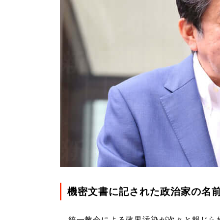
機密文書に記された政治家の名
統一教会による政界汚染が次々と報じら