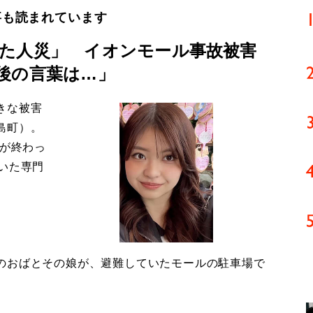
事も読まれています
た人災」 イオンモール事故被害
後の言葉は…」
きな被害
島町）。
導が終わっ
いた専門
のおばとその娘が、避難していたモールの駐車場で