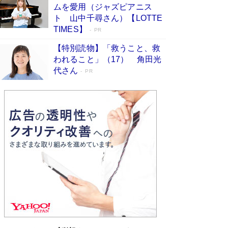
ムを愛用（ジャズピアニス
ンガ」も収録
Book Bang
ト 山中千尋さん）【LOTTE
美輪明宏 晩年の回答を集めた『ほほえんで生き
TIMES】
PR
るための人生相談』がランクイン［エンターテイ
メントベストセラー］
Book Bang
【特別読物】「救うこと、救
われること」（17） 角田光
「『火垂るの墓』は、大嘘である」原作者が抱き
代さん
続けた“自責の念”とは…「自己憐憫は描きたくな
PR
い」監督が徹底的にこだわったこと（後編） #
戦争の記憶
Book Bang
「叱って伸びるやつは、褒めたらもっと伸びる」
俳優・高嶋政伸が家族に教わった“人を育てるコ
ツ”…芸への考え方を明かす
Book Bang
東野圭吾、伊坂幸太郎の人気シリーズ最新作どち
らも文庫化 映画化された直木賞受賞作もランク
イン［文庫ベストセラー］
Book Bang