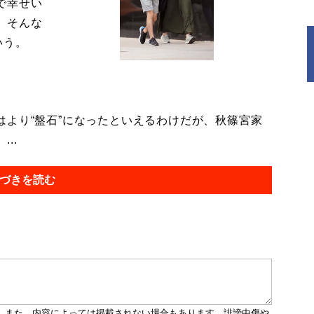
で幸せい
。そんな
いう。
より“盤石”になったといえるわけだが、秋篠宮家
..
づきを読む