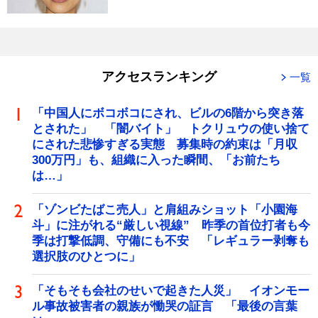
アクセスランキング
一覧
「中国人にボコボコにされ、ビルの6階から突き落
とされた」 「闇バイト」 トクリュウの使い捨て
にされた悲惨すぎる実態 募集時の約束は「月収
300万円」も、組織に入った瞬間、「お前たち
は…」
「ゾンビたばこ売人」と肩組みショット「小園海
斗」に注がれる“厳しい視線” 昨季の首位打者も今
季は打撃低調、守備にも不安 「レギュラー剥奪も
選択肢のひとつに」
「そもそも会社のせいで起きた人災」 イオンモー
ル事故被害者の親族が慟哭の証言 「最後の言葉