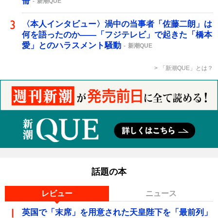
冊
新潮QUE
〈本人インタビュー〉渦中の当事者「佐藤二朗」は
何を語ったのか――「フジテレビ」で起きた「橋本
愛」とのハラスメント騒動
新潮QUE
「新潮QUE」とは？
話題の本
レビュー
ニュース
英国で「末席」を用意された天皇陛下を「最前列」