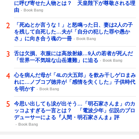
に呼び寄せた人物とは？ 天皇陛下が尊敬される理
由
Book Bang
「死ぬとか言うな！」と怒鳴った日、妻は2人の子
を残して自死した…夫が「自分の犯した罪や愚か
さ」に向き合う魂の一冊
Book Bang
舌は欠損、衣服には高放射線…9人の若者が死んだ
「世界一不気味な山岳遭難」に迫る
Book Bang
心を病んだ母が「4Lの大五郎」を飲み干しゲロまみ
れに…ノブコブ徳井が「感情を失くした」子供時代
を明かす
Book Bang
今思い出しても涙が出そう…「明石家さんま」のカ
ッコよすぎる一言とは？ 「電波少年」伝説のプロ
デューサーによる『人間・明石家さんま』評
Book Bang