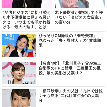
“弱者ビジネス”に切り替え
木下優樹菜が離婚しても許
た木下優樹菜に見える悪い
せない「タピオカ女店主」
クセ いつまでも叩かれ続
の言い分
ける「最大の理由」とは
ひっそりCM降板の「菅野美穂」
見誤った「夫・堺雅人」の“賞味期
限”
【写真4枚】「北川景子」父が海上
自衛隊のHPに登場 三菱重工の重
役、娘の美形は父譲り？
「相武紗季」夫の父は「九州では泣
く子も黙る“二代目道仁会”の大親
分」