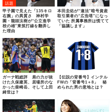
話題
甲子園で見えた「135キロ
本田圭佑が“違法”暗号資産
右腕」の異質さ 神村学
取引業者の“広告塔”になっ
園・龍頭汰樹が“公立進学
ていた 所属事務所は慌てて
校の雄”東筑打線を翻弄し
「協議します」
た理由
ガーナ戦総評 肩の力が抜
【伝説の背番号】インテル
けた久保建英、居場所のな
FWの「背番号1＋8」 秘
かった柴崎岳、そして上田
められた男の意地とは？
綺世は？