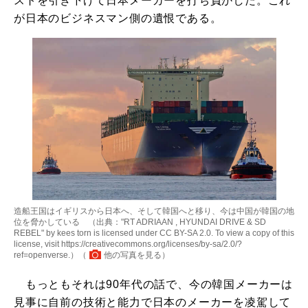
ストを引き下げて日本メーカーを打ち負かした。これ
が日本のビジネスマン側の遺恨である。
造船王国はイギリスから日本へ、そして韓国へと移り、今は中国が韓国の地
位を脅かしている （出典："RT ADRIAAN , HYUNDAI DRIVE & SD
REBEL" by kees torn is licensed under CC BY-SA 2.0. To view a copy of this
license, visit https://creativecommons.org/licenses/by-sa/2.0/?
ref=openverse.）（
他の写真を見る
）
もっともそれは90年代の話で、今の韓国メーカーは
見事に自前の技術と能力で日本のメーカーを凌駕して