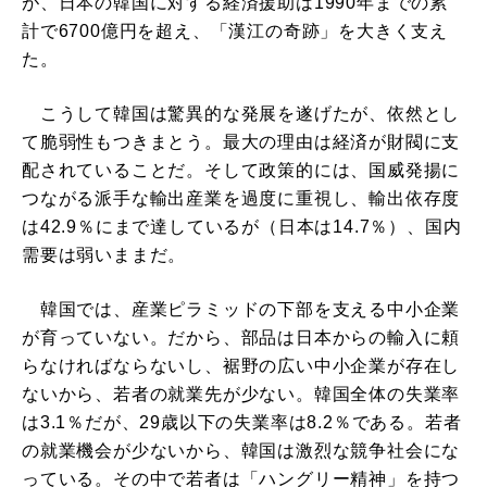
が、日本の韓国に対する経済援助は1990年までの累
計で6700億円を超え、「漢江の奇跡」を大きく支え
た。
こうして韓国は驚異的な発展を遂げたが、依然とし
て脆弱性もつきまとう。最大の理由は経済が財閥に支
配されていることだ。そして政策的には、国威発揚に
つながる派手な輸出産業を過度に重視し、輸出依存度
は42.9％にまで達しているが（日本は14.7％）、国内
需要は弱いままだ。
韓国では、産業ピラミッドの下部を支える中小企業
が育っていない。だから、部品は日本からの輸入に頼
らなければならないし、裾野の広い中小企業が存在し
ないから、若者の就業先が少ない。韓国全体の失業率
は3.1％だが、29歳以下の失業率は8.2％である。若者
の就業機会が少ないから、韓国は激烈な競争社会にな
っている。その中で若者は「ハングリー精神」を持つ