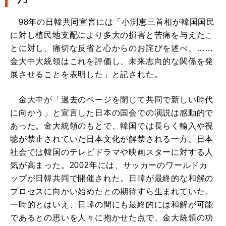
98年の日韓共同宣言には「小渕恵三首相が韓国国民
に対し植民地支配により多大の損害と苦痛を与えたこ
とに対し、痛切な反省と心からのお詫びを述べ、……
金大中大統領はこれを評価し、未来志向的な関係を発
展させることを表明した」と記された。
金大中が「過去のページを閉じて共同で新しい時代
に向かう」と宣言した日本の国会での演説は感動的で
あった。金大統領のもとで、韓国では長らく輸入や視
聴が禁止されていた日本文化が解禁される一方、日本
社会では韓国のテレビドラマや映画スターに対する人
気が高まった。2002年には、サッカーのワールドカ
ップが日韓共同で開催された。日韓が最終的な和解の
プロセスに向かい始めたとの期待すら生まれていた。
一時的とはいえ、日韓の間にも最終的には和解が可能
であるとの思いを人々に抱かせた点で、金大統領の功