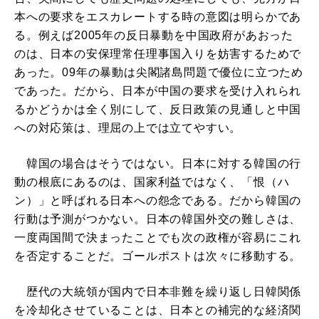
本への要求をエスカレートする時の意図は明らかであ
る。例えば2005年の反日暴動を中国政府があおった
のは、日本の安保理常任理事国入りを妨害するためで
あった。09年の暴動は尖閣諸島問題で優位に立つため
であった。だから、日本が中国の要求を受け入れられ
るかどうかは全く別にして、反日政策の見通しと中国
への対応策は、理屈の上では立てやすい。
韓国の場合はそうではない。日本に対する韓国の行
動の根底にあるのは、国家利益ではなく、「恨（ハ
ン）」と呼ばれる日本への怨念である。だから韓国の
行動は予測がつかない。日本の韓国外交の難しさは、
一度両国間で決まったことでも次の政権が容易にこれ
を否定することだ。ゴールポストは次々に移動する。
歴代の大統領が国内で日本非難を繰り返し日韓関係
を冷却化させていることは、日本との補完的な経済関