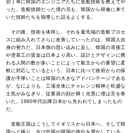
切丁寧に韓国のエンジニアたちに造船技術を教えてや
った。造船技師だった僕の兄も、韓国から研修に来て
いた技師たちを指導した話をよくする。
その後、技術を体得し、それを最先端の造船プロセ
スに組み入れてさらに改善していったのは、韓国人自
身の努力だ。日本側の思い込みに反し、韓国の溶接工
や塗装工の賃金は日本より高い。設計とデザインに携
わる人間の数が多いことによって船主からの要望に柔
軟に対応しているという。日本に比べて政府からの保
護が手厚いことは韓国の大きなアドバンテージである
が、なによりも、工場全体にチャレンジ精神と旺盛な
士気がみなぎり、従業員の顔が輝く光景に僕は舌を巻
いた。1980年代以降日本から失われてしまったもの
だ。
造船王国はこうしてイギリスから日本へ、そして韓
国へと移り、今は中国が韓国の地位を脅かしている。