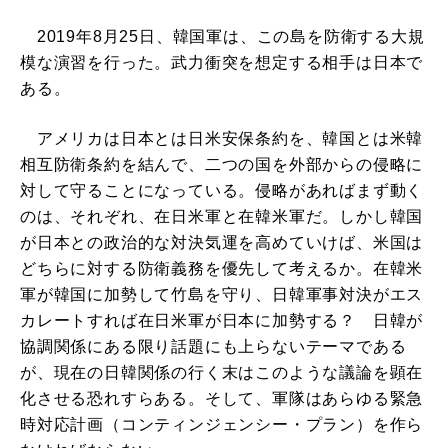
2019年8月25日、韓国軍は、この島を防衛する大規
模な演習を行った。武力衝突を想定する相手は日本で
ある。
アメリカは日本とは日米安保条約を、韓国とは米韓
相互防衛条約を結んで、二つの国を外部からの侵略に
対して守ることになっている。侵略があればまず動く
のは、それぞれ、在日米軍と在韓米軍だ。しかし韓国
が日本との政治的な対決気運を高めていけば、米国は
どちらに対する防衛義務を優先して考えるか。在韓米
軍が韓国に加勢して竹島を守り、日韓軍事対決がエス
カレートすれば在日米軍が日本に加勢する？ 日韓が
協調関係にある限り話題にも上らないテーマである
が、現在の日韓関係の行く末はこのような議論を顕在
化させる恐れすらある。そして、軍隊はあらゆる緊急
時対応計画（コンティンジェンシー・プラン）を作ら