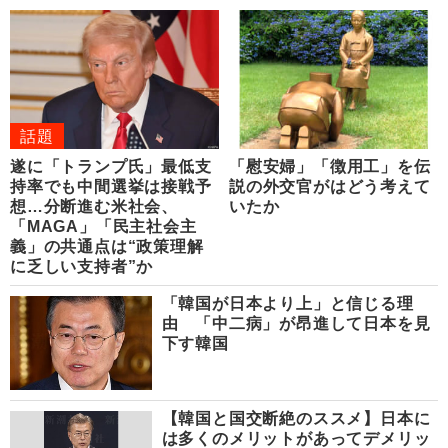
話題
遂に「トランプ氏」最低支
「慰安婦」「徴用工」を伝
持率でも中間選挙は接戦予
説の外交官がはどう考えて
想…分断進む米社会、
いたか
「MAGA」「民主社会主
義」の共通点は“政策理解
に乏しい支持者”か
「韓国が日本より上」と信じる理
由 「中二病」が昂進して日本を見
下す韓国
【韓国と国交断絶のススメ】日本に
は多くのメリットがあってデメリッ