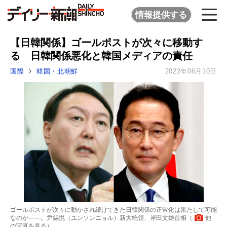
情報提供する
【日韓関係】ゴールポストが次々に移動す
る 日韓関係悪化と韓国メディアの責任
国際
韓国・北朝鮮
2022年06月10日
ゴールポストが次々に動かされ続けてきた日韓関係の正常化は果たして可能
なのか――。尹錫悦（ユンソンニョル）新大統領、岸田文雄首相（
他
の写真を見る
）