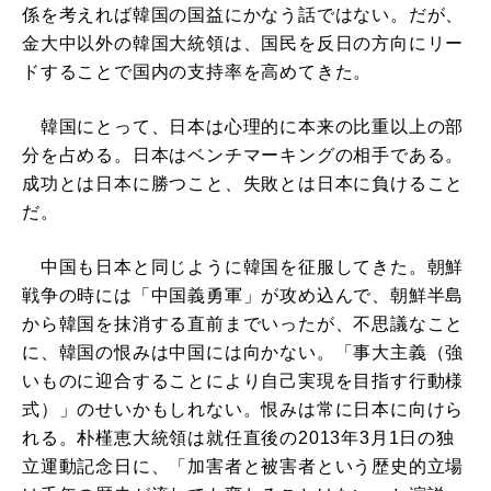
係を考えれば韓国の国益にかなう話ではない。だが、
金大中以外の韓国大統領は、国民を反日の方向にリー
ドすることで国内の支持率を高めてきた。
韓国にとって、日本は心理的に本来の比重以上の部
分を占める。日本はベンチマーキングの相手である。
成功とは日本に勝つこと、失敗とは日本に負けること
だ。
中国も日本と同じように韓国を征服してきた。朝鮮
戦争の時には「中国義勇軍」が攻め込んで、朝鮮半島
から韓国を抹消する直前までいったが、不思議なこと
に、韓国の恨みは中国には向かない。「事大主義（強
いものに迎合することにより自己実現を目指す行動様
式）」のせいかもしれない。恨みは常に日本に向けら
れる。朴槿恵大統領は就任直後の2013年3月1日の独
立運動記念日に、「加害者と被害者という歴史的立場