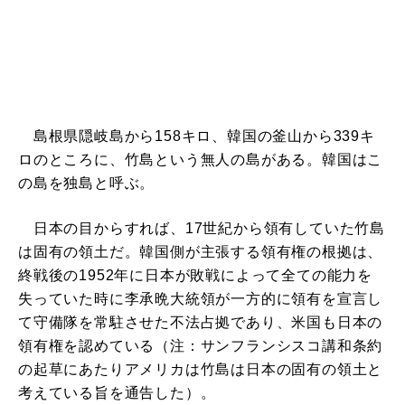
島根県隠岐島から158キロ、韓国の釜山から339キ
ロのところに、竹島という無人の島がある。韓国はこ
の島を独島と呼ぶ。
日本の目からすれば、17世紀から領有していた竹島
は固有の領土だ。韓国側が主張する領有権の根拠は、
終戦後の1952年に日本が敗戦によって全ての能力を
失っていた時に李承晩大統領が一方的に領有を宣言し
て守備隊を常駐させた不法占拠であり、米国も日本の
領有権を認めている（注：サンフランシスコ講和条約
の起草にあたりアメリカは竹島は日本の固有の領土と
考えている旨を通告した）。