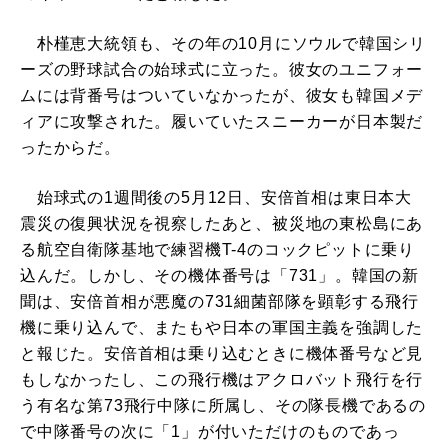
朴槿恵大統領も、その年の10月にソウルで韓国シリ
ーズの野球試合の始球式に立った。彼女のユニフォー
ムには背番号はついていなかったが、彼女も韓国メデ
ィアに攻撃された。履いていたスニーカーが日本製だ
ったからだ。
始球式の1週間後の5月12日、安倍首相は東日本大
震災の復興状況を視察したあと、被災地の東松島にあ
る航空自衛隊基地で練習機T-4のコックピットに乗り
込んだ。しかし、その機体番号は「731」。韓国の新
聞は、安倍首相が悪魔の731細菌部隊を顕彰する飛行
機に乗り込んで、またもや日本の軍国主義を強調した
と報じた。安倍首相は乗り込むときに機体番号など見
もしなかったし、この飛行機はアクロバット飛行を行
う有名な第73飛行中隊に所属し、その隊長機であるの
で中隊番号の次に「1」が付いただけのものであっ