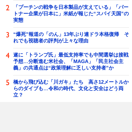
「プーチンの戦争を日本製品が支えている」「パー
トナー企業が日本に」米紙が報じた“スパイ天国”の
実態
“爆死”報道の「のん」13年ぶり連ドラ本格復帰 そ
れでも視聴者の評判が上々な理由
遂に「トランプ氏」最低支持率でも中間選挙は接戦
予想…分断進む米社会、「MAGA」「民主社会主
義」の共通点は“政策理解に乏しい支持者”か
橋から飛び込む「川ガキ」たち 高さ12メートルか
らのダイブも…令和の時代、文化と安全はどう両
立？