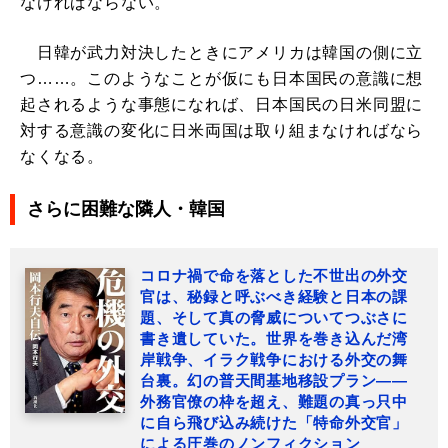
なければならない。
日韓が武力対決したときにアメリカは韓国の側に立
つ……。このようなことが仮にも日本国民の意識に想
起されるような事態になれば、日本国民の日米同盟に
対する意識の変化に日米両国は取り組まなければなら
なくなる。
さらに困難な隣人・韓国
コロナ禍で命を落とした不世出の外交
官は、秘録と呼ぶべき経験と日本の課
題、そして真の脅威についてつぶさに
書き遺していた。世界を巻き込んだ湾
岸戦争、イラク戦争における外交の舞
台裏。幻の普天間基地移設プラン――
外務官僚の枠を超え、難題の真っ只中
に自ら飛び込み続けた「特命外交官」
による圧巻のノンフィクション