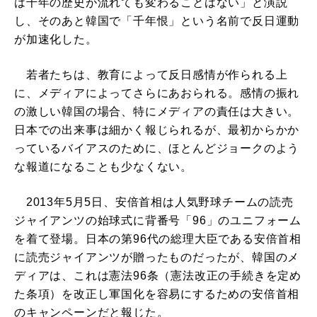
は千年の歴史が流れても変わることはない」と演説
し、そのあと韓国で「千年恨」という名前で反日運動
が加速化した。
若者たちは、教育によって反日感情が作られる上
に、メディアによってさらにあおられる。感情の振れ
の激しい韓国の場合、特にメディアの責任は大きい。
日本での出来事は細かく報じられるが、最初からかか
っているバイアスのために、ほとんどジョークのよう
な報道になることも少なくない。
2013年5月5日、安倍首相は人気野球チームの読売
ジャイアンツの始球式に背番号「96」のユニフォーム
を着て登場。日本の第96代の総理大臣である安倍首相
に読売ジャイアンツが贈ったものだったが、韓国のメ
ディアは、これは憲法96条（憲法改正の手続きを定め
た条項）を改正し軍国化を容易にするための安倍首相
のキャンペーンだと報じた。