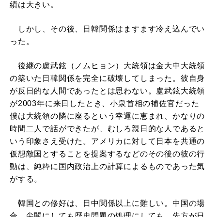
績は大きい。
しかし、その後、日韓関係はますます冷え込んでい
った。
後継の盧武鉉（ノムヒョン）大統領は金大中大統領
の築いた日韓関係を完全に破壊してしまった。彼自身
が反日的な人間であったとは思わない。盧武鉉大統領
が2003年に来日したとき、小泉首相の補佐官だった
僕は大統領の隣に座るという幸運に恵まれ、かなりの
時間二人で話ができたが、むしろ親日的な人であると
いう印象さえ受けた。アメリカに対して日本を共通の
仮想敵国とすることを提案するなどのその後の彼の行
動は、純粋に国内政治上の計算によるものであった気
がする。
韓国との修好は、日中関係以上に難しい。中国の場
合、尖閣にしても歴史問題の処理にしても、先方が日