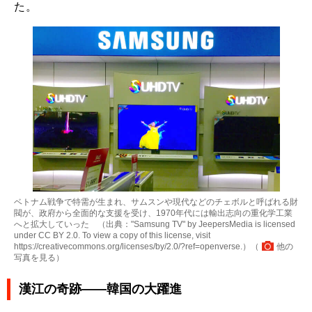
た。
ベトナム戦争で特需が生まれ、サムスンや現代などのチェボルと呼ばれる財
閥が、政府から全面的な支援を受け、1970年代には輸出志向の重化学工業
へと拡大していった （出典："Samsung TV" by JeepersMedia is licensed
under CC BY 2.0. To view a copy of this license, visit
https://creativecommons.org/licenses/by/2.0/?ref=openverse.）（
他の
写真を見る
）
漢江の奇跡――韓国の大躍進