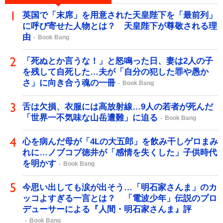
英国で「末席」を用意された天皇陛下を「最前列」
に呼び寄せた人物とは？ 天皇陛下が尊敬される理
由
Book Bang
「死ぬとか言うな！」と怒鳴った日、妻は2人の子
を残して自死した…夫が「自分の犯した罪や愚か
さ」に向き合う魂の一冊
Book Bang
舌は欠損、衣服には高放射線…9人の若者が死んだ
「世界一不気味な山岳遭難」に迫る
Book Bang
心を病んだ母が「4Lの大五郎」を飲み干しゲロまみ
れに…ノブコブ徳井が「感情を失くした」子供時代
を明かす
Book Bang
今思い出しても涙が出そう…「明石家さんま」のカ
ッコよすぎる一言とは？ 「電波少年」伝説のプロ
デューサーによる『人間・明石家さんま』評
Book Bang