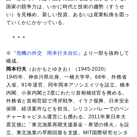
国家の競争力は、いかに時代と技術の趨勢（すうせ
い）を見極め、新しい投資、あるいは産業転換を図っ
ていくかにかかっている。
＊＊＊
※
『危機の外交 岡本行夫自伝』
より一部を抜粋して
構成。
岡本行夫
（おかもとゆきお）（1945-2020）
1945年、神奈川県出身。一橋大学卒。68年、外務省
入省。91年退官、同年岡本アソシエイツを設立。橋本
内閣、小泉内閣と2度にわたり首相補佐官を務める。
外務省と首相官邸で湾岸戦争、イラク復興、日米安全
保障、経済案件などを担当。シリコンバレーでのベン
チャーキャピタル運営にも携わる。2011年東日本大
震災後に「東北漁業再開支援基金・希望の烽火」を設
立、東北漁業の早期回復を支援。MIT国際研究センタ