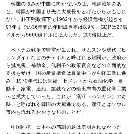
韓国の恨みが中国に向かないのは、朝鮮戦争のあ
と、韓国が中国より先に大成長をとげたからかもしれ
ない。朴正煕政権下で1962年から経済危機が起きる
97年までの36年間の年間成長率は8.9％、GDPは27億
ドルから5600億ドルに拡大した。200倍以上だ。
ベトナム戦争で特需が生まれ、サムスンや現代（ヒ
ュンダイ）などのチェボルと呼ばれる財閥が、政府か
ら減免税、補助金、低利子の政策資金などの全面的な
支援を受け、国の産業構造は農業中心から軽工業に進
み、1970年代には紡績、セメントから石油化学、自
動車、家電、造船、製鉄などの輸出志向の重化学工業
へと拡大していった。これが「漢江（ハンガン）の奇
跡」と呼ばれる韓国の大躍進である。漢江とはソウル
市内を流れるおおきな川のことだ。
中国同様、日本への感謝の意は表明されなかった