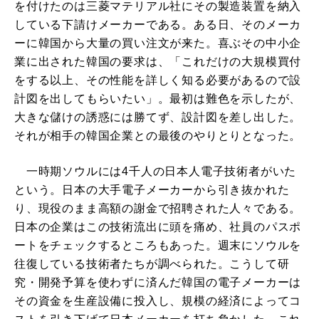
を付けたのは三菱マテリアル社にその製造装置を納入
している下請けメーカーである。ある日、そのメーカ
ーに韓国から大量の買い注文が来た。喜ぶその中小企
業に出された韓国の要求は、「これだけの大規模買付
をする以上、その性能を詳しく知る必要があるので設
計図を出してもらいたい」。最初は難色を示したが、
大きな儲けの誘惑には勝てず、設計図を差し出した。
それが相手の韓国企業との最後のやりとりとなった。
一時期ソウルには4千人の日本人電子技術者がいた
という。日本の大手電子メーカーから引き抜かれた
り、現役のまま高額の謝金で招聘された人々である。
日本の企業はこの技術流出に頭を痛め、社員のパスポ
ートをチェックするところもあった。週末にソウルを
往復している技術者たちが調べられた。こうして研
究・開発予算を使わずに済んだ韓国の電子メーカーは
その資金を生産設備に投入し、規模の経済によってコ