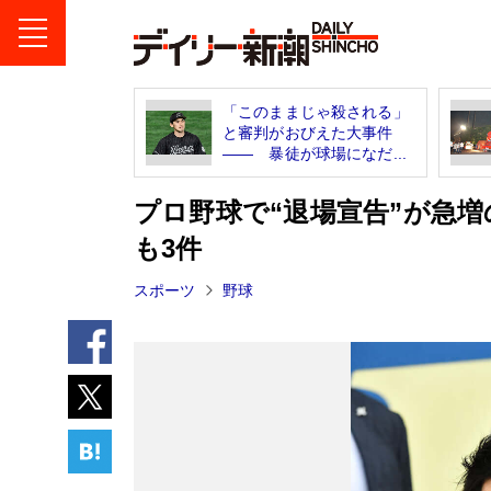
「このままじゃ殺される」
と審判がおびえた大事件
―― 暴徒が球場になだ...
プロ野球で“退場宣告”が急
も3件
スポーツ
野球