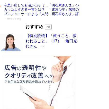
今思い出しても涙が出そう…「明石家さんま」の
カッコよすぎる一言とは？ 「電波少年」伝説の
プロデューサーによる『人間・明石家さんま』評
Book Bang
「宇宙兄弟」最終46巻がベストセラー1
おすすめ
位 宇宙開発への関心を押し上げた18年の
【特別読物】「救うこと、救
物語に幕 特装版には「宇宙で描かれたマ
われること」（17） 角田光
ンガ」も収録
Book Bang
代さん
PR
美輪明宏 晩年の回答を集めた『ほほえんで生き
るための人生相談』がランクイン［エンターテイ
メントベストセラー］
Book Bang
「『火垂るの墓』は、大嘘である」原作者が抱き
続けた“自責の念”とは…「自己憐憫は描きたくな
い」監督が徹底的にこだわったこと（後編） #
戦争の記憶
Book Bang
入社10年目にして最下位の営業がトップに大逆
転 上司の“意外な一言”から生まれた「雑談のテ
クニック」とは
Book Bang
皇室はなぜ世界から尊敬されているのか？ 「天