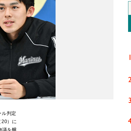
ール判定
20）に
物議を醸