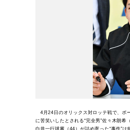
4月24日のオリックス対ロッテ戦で、ボ
に苦笑いしたとされる“完全男”佐々木朗希（
白井一行球審（44）が詰め寄った“事件”は