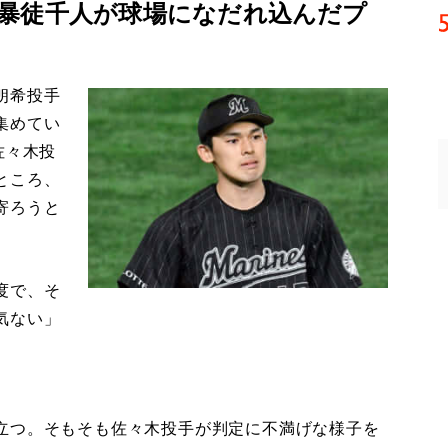
暴徒千人が球場になだれ込んだプ
朗希投手
集めてい
佐々木投
ところ、
寄ろうと
度で、そ
気ない」
立つ。そもそも佐々木投手が判定に不満げな様子を