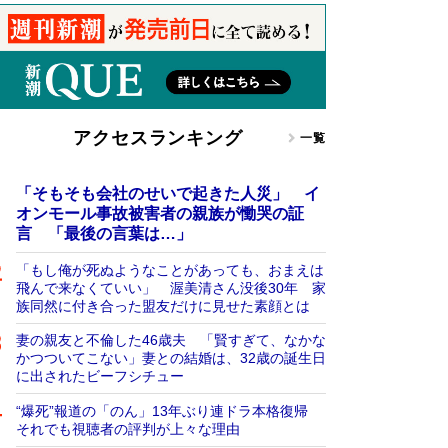
アクセスランキング
一覧
「そもそも会社のせいで起きた人災」 イ
オンモール事故被害者の親族が慟哭の証
言 「最後の言葉は…」
「もし俺が死ぬようなことがあっても、おまえは
飛んで来なくていい」 渥美清さん没後30年 家
族同然に付き合った盟友だけに見せた素顔とは
妻の親友と不倫した46歳夫 「賢すぎて、なかな
かつついてこない」妻との結婚は、32歳の誕生日
に出されたビーフシチュー
“爆死”報道の「のん」13年ぶり連ドラ本格復帰
それでも視聴者の評判が上々な理由