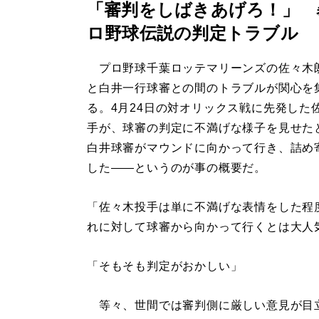
「審判をしばきあげろ！」 
ロ野球伝説の判定トラブル
プロ野球千葉ロッテマリーンズの佐々木
と白井一行球審との間のトラブルが関心を
る。4月24日の対オリックス戦に先発した
手が、球審の判定に不満げな様子を見せた
白井球審がマウンドに向かって行き、詰め
した――というのが事の概要だ。
「佐々木投手は単に不満げな表情をした程
れに対して球審から向かって行くとは大人
「そもそも判定がおかしい」
等々、世間では審判側に厳しい意見が目