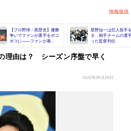
情報提供
【プロ野球・黒歴史】優勝
星野仙一は巨人投手
争いでファンが選手をボコ
タ…相手チームの選
ボコに――ファンが暴...
った監督列伝
増の理由は？ シーズン序盤で早く
2022年05月26日