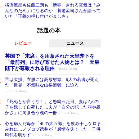
横浜流星も佐藤二朗も「断罪」される空気は「み
んなのため」になるのか 養老孟司さんが語って
いた「正義の押し付けがましさ」
話題の本
レビュー
ニュース
英国で「末席」を用意された天皇陛下を
「最前列」に呼び寄せた人物とは？ 天皇
陛下が尊敬される理由
Book Bang
舌は欠損、衣服には高放射線…9人の若者が死ん
だ「世界一不気味な山岳遭難」に迫る
Book Bang
「死ぬとか言うな！」と怒鳴った日、妻は2人の
子を残して自死した…夫が「自分の犯した罪や愚
かさ」に向き合う魂の一冊
Book Bang
心を病んだ母が「4Lの大五郎」を飲み干しゲロま
みれに…ノブコブ徳井が「感情を失くした」子供
時代を明かす
Book Bang