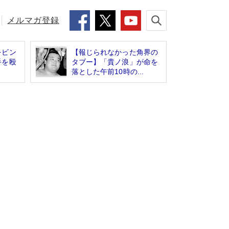
メルマガ登録
をビン
【報じられなかった角界の
手を殴
タブー】「貴ノ浪」が命を
落とした午前10時の...