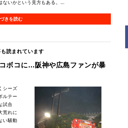
ないかという見方もある。...
づきを読む
事も読まれています
コボコに…阪神や広島ファンが暴
くシーズ
ボルテー
な試合
大荒れに
ない騒動