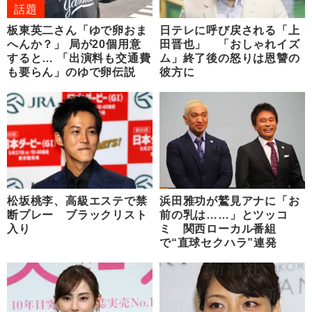
話題
板東英二さん「ゆで卵おま
日テレに呼び戻される「上
へんか？」 局が20個用意
田晋也」 「おしゃれイズ
すると… 「出演料も交通費
ム」終了後の怒りは恩讐の
も要らん」のゆで卵伝説
彼方に
松坂桃李、高級エステで禁
浜田雅功が鷲見アナに「お
断プレー ブラックリスト
前の乳は……」とツッコ
入り
ミ 関西ローカル番組
で“直球セクハラ”連発