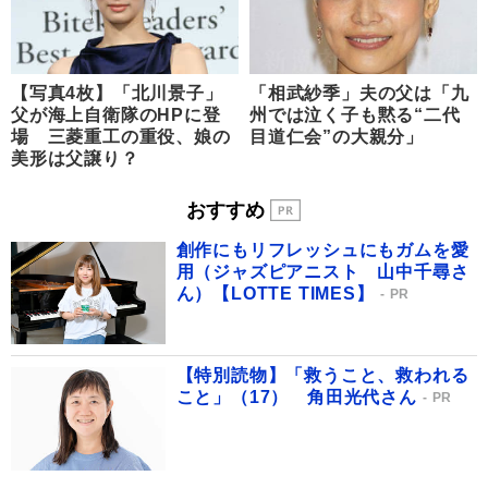
【写真4枚】「北川景子」
「相武紗季」夫の父は「九
父が海上自衛隊のHPに登
州では泣く子も黙る“二代
場 三菱重工の重役、娘の
目道仁会”の大親分」
美形は父譲り？
おすすめ
創作にもリフレッシュにもガムを愛
用（ジャズピアニスト 山中千尋さ
ん）【LOTTE TIMES】
PR
【特別読物】「救うこと、救われる
こと」（17） 角田光代さん
PR