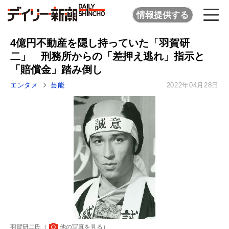
情報提供する
4億円不動産を隠し持っていた「羽賀研
二」 刑務所からの「差押え逃れ」指示と
「賠償金」踏み倒し
エンタメ
芸能
2022年04月28日
羽賀研二氏（
他の写真を見る
）