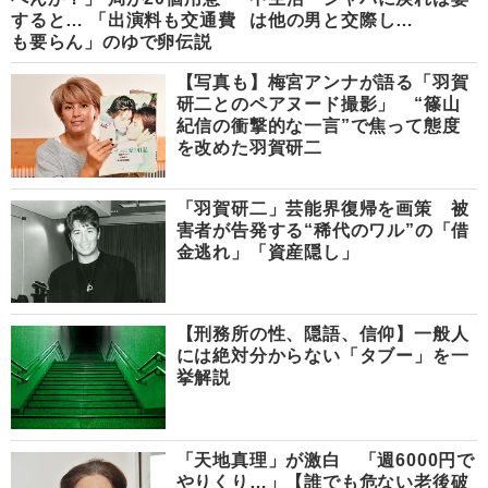
すると… 「出演料も交通費
は他の男と交際し…
も要らん」のゆで卵伝説
【写真も】梅宮アンナが語る「羽賀
研二とのペアヌード撮影」 “篠山
紀信の衝撃的な一言”で焦って態度
を改めた羽賀研二
「羽賀研二」芸能界復帰を画策 被
害者が告発する“稀代のワル”の「借
金逃れ」「資産隠し」
【刑務所の性、隠語、信仰】一般人
には絶対分からない「タブー」を一
挙解説
「天地真理」が激白 「週6000円で
やりくり…」【誰でも危ない老後破