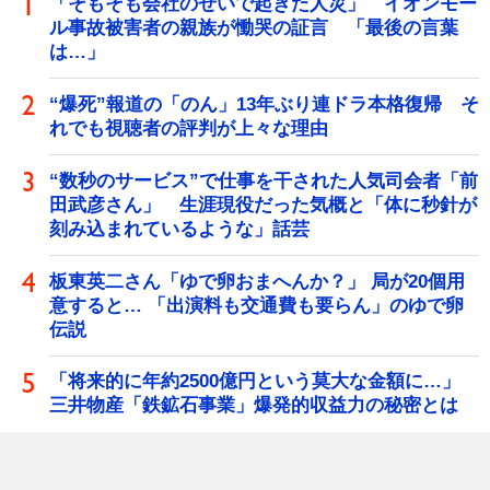
「そもそも会社のせいで起きた人災」 イオンモー
ル事故被害者の親族が慟哭の証言 「最後の言葉
は…」
“爆死”報道の「のん」13年ぶり連ドラ本格復帰 そ
れでも視聴者の評判が上々な理由
“数秒のサービス”で仕事を干された人気司会者「前
田武彦さん」 生涯現役だった気概と「体に秒針が
刻み込まれているような」話芸
板東英二さん「ゆで卵おまへんか？」 局が20個用
意すると… 「出演料も交通費も要らん」のゆで卵
伝説
「将来的に年約2500億円という莫大な金額に…」
三井物産「鉄鉱石事業」爆発的収益力の秘密とは