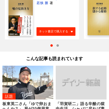
若狭 勝
著
ネット書店で購入する
こんな記事も読まれています
話題
板東英二さん「ゆで卵おま
「羽賀研二」語る辛酸の獄
へんか？」 局が20個用意
中生活 シャバに戻れば妻