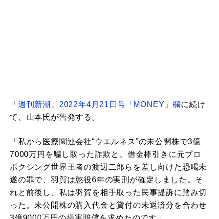
「週刊新潮」2022年4月21日号「MONEY」欄
に続け
て、山本氏が告発する。
「私から医療関連会社“ウエルネス”の未公開株で3億
7000万円を騙し取った詐欺と、借金棒引きに元プロ
ボクシング世界王者の渡辺二郎らを差し向けた恐喝未
遂の罪で、羽賀は懲役6年の実刑が確定しました。そ
れと前後し、私は羽賀を相手取った民事提訴に踏み切
った。未公開株の購入代金と貸付の未返済分を合わせ
3億9000万円の損害賠償を求めたのです」