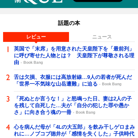
話題の本
レビュー
ニュース
英国で「末席」を用意された天皇陛下を「最前列」
に呼び寄せた人物とは？ 天皇陛下が尊敬される理
由
Book Bang
舌は欠損、衣服には高放射線…9人の若者が死んだ
「世界一不気味な山岳遭難」に迫る
Book Bang
「死ぬとか言うな！」と怒鳴った日、妻は2人の子
を残して自死した…夫が「自分の犯した罪や愚か
さ」に向き合う魂の一冊
Book Bang
心を病んだ母が「4Lの大五郎」を飲み干しゲロまみ
れに…ノブコブ徳井が「感情を失くした」子供時代