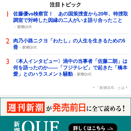
注目トピック
佐藤優vs検察官！ あの国策捜査から20年、特捜取
調室で対峙した因縁の二人がいま語り合ったこと
新潮QUE
肉乃小路ニクヨ「わたし」の人生を生きるための5
冊
新潮QUE
〈本人インタビュー〉渦中の当事者「佐藤二朗」は
何を語ったのか――「フジテレビ」で起きた「橋本
愛」とのハラスメント騒動
新潮QUE
「新潮QUE」とは？