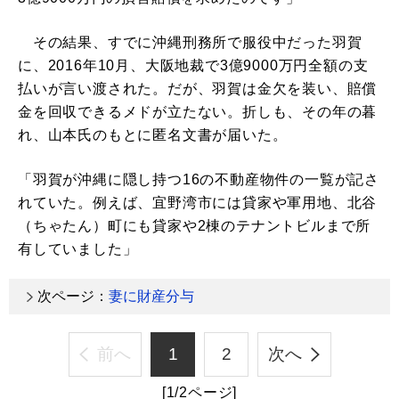
その結果、すでに沖縄刑務所で服役中だった羽賀
に、2016年10月、大阪地裁で3億9000万円全額の支
払いが言い渡された。だが、羽賀は金欠を装い、賠償
金を回収できるメドが立たない。折しも、その年の暮
れ、山本氏のもとに匿名文書が届いた。
「羽賀が沖縄に隠し持つ16の不動産物件の一覧が記さ
れていた。例えば、宜野湾市には貸家や軍用地、北谷
（ちゃたん）町にも貸家や2棟のテナントビルまで所
有していました」
次ページ：
妻に財産分与
前へ
1
2
次へ
[1/2ページ]