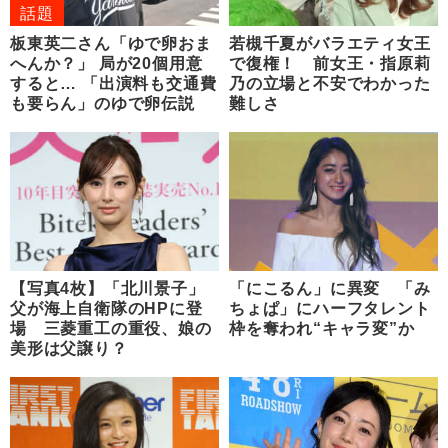
話題
板東英二さん「ゆで卵おま
若槻千夏がバラエティ女王
へんか？」 局が20個用意
で復権！ 前女王・指原莉
すると… 「出演料も交通費
乃の立場と不安でわかった
も要らん」のゆで卵伝説
難しさ
【写真4枚】「北川景子」
「にこるん」に異変 「み
父が海上自衛隊のHPに登
ちょぱ」にハーフタレント
場 三菱重工の重役、娘の
枠を奪われ“キャラ変”か
美形は父譲り？