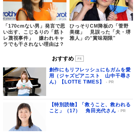
「170cmない男」発言で思
ひっそりCM降板の「菅野
い出す、こじるりの「筋ト
美穂」 見誤った「夫・堺
レ蔑視事件」 嫌われキャ
雅人」の“賞味期限”
ラでも干されない理由は？
おすすめ
創作にもリフレッシュにもガムを愛
用（ジャズピアニスト 山中千尋さ
ん）【LOTTE TIMES】
PR
【特別読物】「救うこと、救われる
こと」（17） 角田光代さん
PR