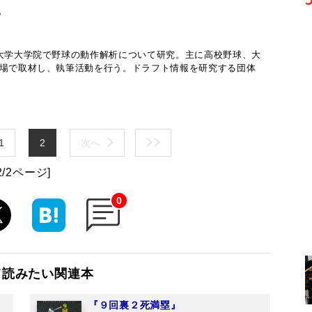
。
波大学大学院で野球の動作解析について研究。主に高校野球、大
現場で取材し、執筆活動を行う。ドラフト情報を研究する団体
。
1
2
次へ
2/2ページ]
0
て読みたい関連本
『９回裏２死満塁』