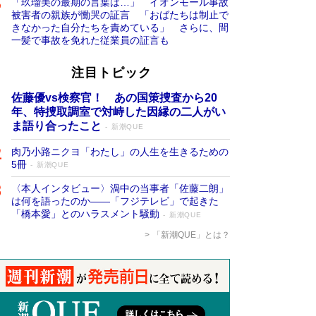
「玖瑠美の最期の言葉は…」 イオンモール事故
被害者の親族が慟哭の証言 「おばたちは制止で
きなかった自分たちを責めている」 さらに、間
一髪で事故を免れた従業員の証言も
注目トピック
佐藤優vs検察官！ あの国策捜査から20
年、特捜取調室で対峙した因縁の二人がい
ま語り合ったこと
新潮QUE
肉乃小路ニクヨ「わたし」の人生を生きるための
5冊
新潮QUE
〈本人インタビュー〉渦中の当事者「佐藤二朗」
は何を語ったのか――「フジテレビ」で起きた
「橋本愛」とのハラスメント騒動
新潮QUE
「新潮QUE」とは？