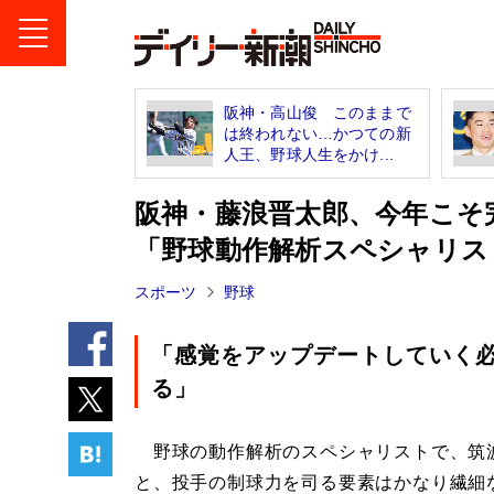
阪神・高山俊 このままで
は終われない…かつての新
人王、野球人生をかけ...
阪神・藤浪晋太郎、今年こそ
「野球動作解析スペシャリス
スポーツ
野球
「感覚をアップデートしていく
る」
野球の動作解析のスペシャリストで、筑
と、投手の制球力を司る要素はかなり繊細