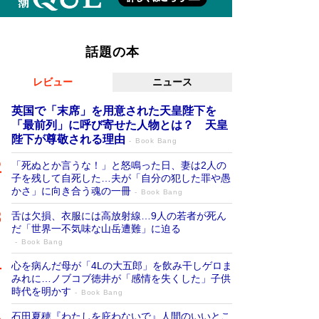
話題の本
レビュー
ニュース
英国で「末席」を用意された天皇陛下を
「最前列」に呼び寄せた人物とは？ 天皇
陛下が尊敬される理由
Book Bang
「死ぬとか言うな！」と怒鳴った日、妻は2人の
子を残して自死した…夫が「自分の犯した罪や愚
かさ」に向き合う魂の一冊
Book Bang
舌は欠損、衣服には高放射線…9人の若者が死ん
だ「世界一不気味な山岳遭難」に迫る
Book Bang
心を病んだ母が「4Lの大五郎」を飲み干しゲロま
みれに…ノブコブ徳井が「感情を失くした」子供
時代を明かす
Book Bang
石田夏穂『わたしを庇わないで』人間のいいとこ