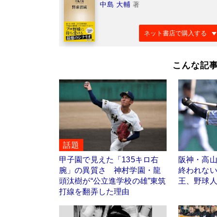
中島 大輔
著
ネット書店で購入する
こんな記
話題
甲子園で見えた「135キロ右
阪神・高
腕」の異質さ 神村学園・龍
終われな
頭汰樹が“公立進学校の雄”東筑
王、野球
打線を翻弄した理由