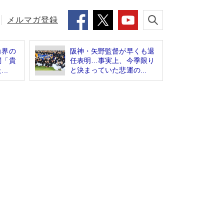
メルマガ登録
角界の
阪神・矢野監督が早くも退
関「貴
任表明…事実上、今季限り
..
と決まっていた悲運の...