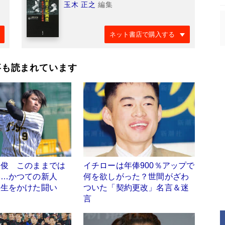
玉木 正之
編集
ネット書店で購入する
事も読まれています
山俊 このままでは
イチローは年俸900％アップで
い…かつての新人
何を欲しがった？世間がざわ
人生をかけた闘い
ついた「契約更改」名言＆迷
言