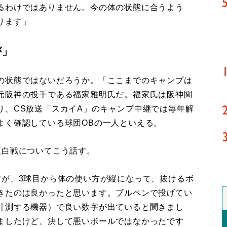
るわけではありません。今の体の状態に合うよう
ります」
が」
の状態ではないだろうか。「ここまでのキャンプは
元阪神の投手である福家雅明氏だ。福家氏は阪神関
り、CS放送「スカイA」のキャンプ中継では毎年解
よく確認している球団OBの一人といえる。
白戦についてこう話す。
すが、3球目から体の使い方が縦になって、抜けるボ
きたのは良かったと思います。ブルペンで投げてい
計測する機器）で良い数字が出ていると聞きまし
ましたけど、決して悪いボールではなかったです