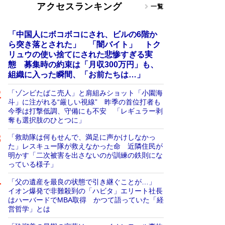
アクセスランキング
一覧
「中国人にボコボコにされ、ビルの6階か
ら突き落とされた」 「闇バイト」 トク
リュウの使い捨てにされた悲惨すぎる実
態 募集時の約束は「月収300万円」も、
組織に入った瞬間、「お前たちは…」
「ゾンビたばこ売人」と肩組みショット「小園海
斗」に注がれる“厳しい視線” 昨季の首位打者も
今季は打撃低調、守備にも不安 「レギュラー剥
奪も選択肢のひとつに」
「救助隊は何もせんで、満足に声かけしなかっ
た」レスキュー隊が救えなかった命 近隣住民が
明かす「二次被害を出さないのが訓練の鉄則にな
っている様子」
「父の遺産を最良の状態で引き継ぐことが…」
イオン爆発で非難殺到の「ハビタ」エリート社長
はハーバードでMBA取得 かつて語っていた「経
営哲学」とは