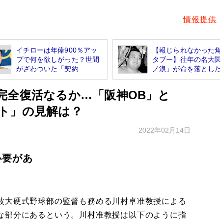
情報提供
イチローは年俸900％アッ
【報じられなかった
プで何を欲しがった？世間
タブー】往年の名大
がざわついた「契約...
ノ浪」が命を落とした.
完全復活なるか…「阪神OB」と
ト」の見解は？
2022年02月14日
必要があ
波大硬式野球部の監督も務める川村卓准教授による
な部分にあるという。川村准教授は以下のように指