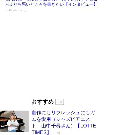
ろよりも悪いところを書きたい【インタビュー】
Book Bang
73歳でも働くしかない 「老後レス時代」
に交通誘導員の独白が話題
Book Bang
「なんで？ そんな馬鹿な……」90歳になった作
家・阿刀田高さんが、ひとり暮らしの生活を明か
す
Book Bang
追悼・東野圭吾さん 週間ベストセラーランキン
グに『容疑者Xの献身』『白夜行』など代表作が
並ぶ［文庫ベストセラー］
Book Bang
和田秀樹の70代、80代向け新書がベスト3を独
占 上半期1位にも選出［新書ベストセラー］
Book Bang
「『火垂るの墓』は、大嘘である」原作者が抱き
おすすめ
続けた“自責の念”とは…「自己憐憫は描きたくな
い」監督が徹底的にこだわったこと（後編） #
創作にもリフレッシュにもガ
戦争の記憶
Book Bang
ムを愛用（ジャズピアニス
ト 山中千尋さん）【LOTTE
TIMES】
PR