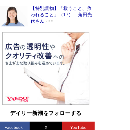
【特別読物】「救うこと、救
われること」（17） 角田光
代さん
PR
デイリー新潮をフォローする
Facebook
X
YouTube